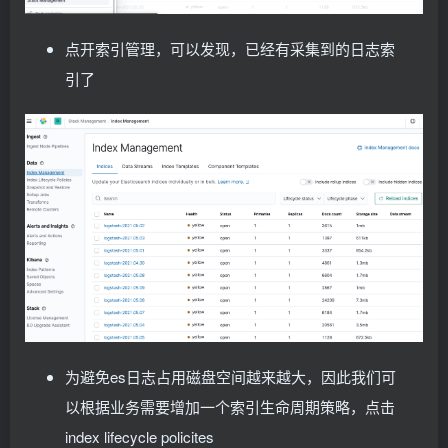
"-e"
,
"-httpprof"
,
"0.0.0.0:6060"
        volumeMounts:
]
        - name: config-volume
 #ports:
点开索引管理，可以发现，已经有采集到的日志索
          mountPath: /etc/logstash_c/
 #  - containerPort: 6060
        - name: config-yml-volume
引了
 #    hostPort: 6068
          mountPath: /usr/share/logstash/config/
        env:
        - name: timezone
        - name: NODE_NAME
          mountPath: /etc/localtime
          valueFrom:
        resources:
 #logstash一定要加上资源限制，避免
            fieldRef:
          limits:
              fieldPath: spec.
nodeName
            cpu: 1000m
        - name: ELASTICSEARCH_HOST
            memory: 2048Mi
          value: elasticsearch-logging
          requests:
        - name: ELASTICSEARCH_PORT
            cpu: 512m
          value: 
"9200"
            memory: 512Mi
        securityContext:
      volumes:
          runAsUser: 
0
      - name: config-volume
 # If using Red Hat OpenShift uncomment t
        configMap:
 #privileged: true
          name: logstash-conf
        resources:
          items:
          limits:
          - key: logstash.
conf
            memory: 1000Mi
为避免es日志占用磁盘空间越来越大，因此我们可
            path: logstash.
conf
            cpu: 1000m
      - name: timezone
以根据业务需要增加一个索引生命周期策略，点击
          requests:
        hostPath:
            memory: 100Mi
          path: /etc/localtime
index lifecycle policites
            cpu: 100m
      - name: config-yml-volume