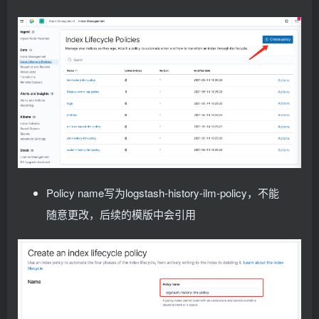
        volumeMounts:
        configMap:
        - name: config
 #挂载的是filebeat的配置文件
          name: logstash-yml
          mountPath: /etc/filebeat.
yml
          items:
          readOnly: 
true
          - key: logstash.
yml
          subPath: filebeat.
yml
            path: logstash.
yml
        - name: data
 #持久化filebeat数据到宿主机上
          mountPath: /usr/share/filebeat/data
---
        - name: varlibdockercontainers
 #这里主要是把宿
apiVersion: v1
          mountPath: /data/var/
kind: ConfigMap
          readOnly: 
true
metadata:
        - name: varlog
 #这里主要是把宿主机上/var/log/po
  name: logstash-conf
          mountPath: /var/log/
  namespace: kube-system
          readOnly: 
true
  labels:
        - name: timezone
    type: logstash
          mountPath: /etc/localtime
Policy name写为logstash-history-ilm-policy，不能
data:
      volumes:
  logstash.
conf
: |-
随意更改，后续的模版中会引用
      - name: config
    input 
{
        configMap:
      beats 
{
          defaultMode: 
0600
      port =
>
5044
          name: filebeat-config
}
      - name: varlibdockercontainers
}
        hostPath:
 #如果没有修改docker或者containerd
     filter
{
          path: /data/var/
 # 处理ingress日志
      - name: varlog
if
[
kubernetes
][
container
][
name
]
 == 
"nginx-in
        hostPath: