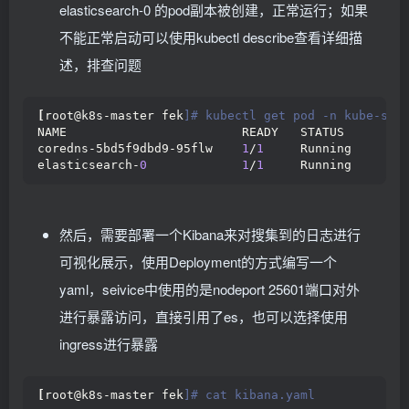
  namespace: kube-system
elasticsearch-0 的pod副本被创建，正常运行；如果
  labels:
不能正常启动可以使用kubectl describe查看详细描
    k8s-app: elasticsearch-logging
    kubernetes.
io
/cluster-service: 
"true"
述，排查问题
    addonmanager.
kubernetes
.
io
/mode: Reconcile
---
kind: ClusterRole
[
root@k8s-master fek
]# kubectl get pod -n kube-sys
apiVersion: rbac.
authorization
.
k8s
.
io
/v1
NAME                        READY   STATUS        
metadata:
coredns-5bd5f9dbd9-95flw    
1
/
1
     Running       
  name: elasticsearch-logging
elasticsearch-
0
1
/
1
     Running       
  labels:
    k8s-app: elasticsearch-logging
    kubernetes.
io
/cluster-service: 
"true"
    addonmanager.
kubernetes
.
io
/mode: Reconcile
然后，需要部署一个Kibana来对搜集到的日志进行
rules:
- apiGroups:
可视化展示，使用Deployment的方式编写一个
  - 
""
  resources:
yaml，seivice中使用的是nodeport 25601端口对外
  - 
"services"
进行暴露访问，直接引用了es，也可以选择使用
  - 
"namespaces"
  - 
"endpoints"
ingress进行暴露
  verbs:
  - 
"get"
---
[
root@k8s-master fek
]# cat kibana.yaml
kind: ClusterRoleBinding