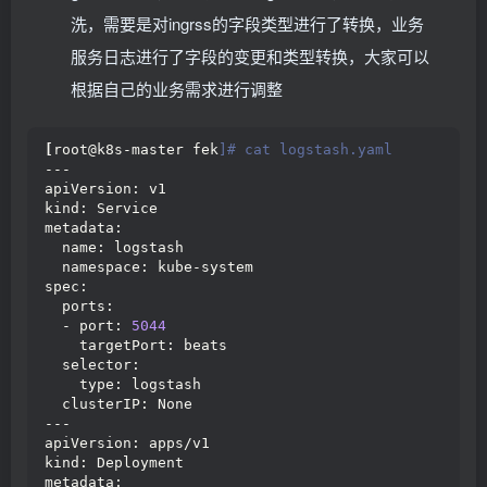
rules:
洗，需要是对ingrss的字段类型进行了转换，业务
- apiGroups: 
[
""
]
 # "" indicates the core API grou
  resources:
服务日志进行了字段的变更和类型转换，大家可以
  - namespaces
  - pods
根据自己的业务需求进行调整
  verbs:
  - get
  - watch
[
root@k8s-master fek
]# cat logstash.yaml
  - list
---
apiVersion: v1
---
kind: Service
# Source: filebeat/templates/filebeat-role-binding
metadata:
apiVersion: rbac.
authorization
.
k8s
.
io
/v1beta1
  name: logstash
kind: ClusterRoleBinding
  namespace: kube-system
metadata:
spec:
  name: filebeat
  ports:
subjects:
  - port: 
5044
- kind: ServiceAccount
    targetPort: beats
  name: filebeat
  selector:
  namespace: kube-system
    type: logstash
roleRef:
  clusterIP: None
  kind: ClusterRole
---
  name: filebeat
apiVersion: apps/v1
  apiGroup: rbac.
authorization
.
k8s
.
io
kind: Deployment
metadata: