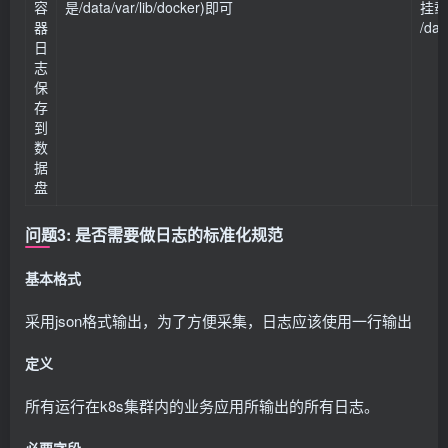
容
是/data/var/lib/docker)即可
挂载
器
/dat
日
志
保
存
到
数
据
盘
问题3: 是否需要做日志的标准化规范
基本格式
采用json格式输出，为了方便采集，日志应该使用一行输出
定义
所有运行在k8s集群内的业务应用所输出的所有日志。