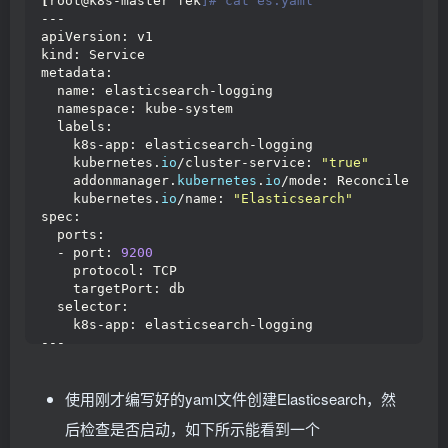
[
root@k8s-master fek
]# cat es.yaml
---
apiVersion: v1
kind: Service
metadata:
  name: elasticsearch-logging
  namespace: kube-system
  labels:
    k8s-app: elasticsearch-logging
    kubernetes.
io
/cluster-service: 
"true"
    addonmanager.
kubernetes
.
io
/mode: Reconcile
    kubernetes.
io
/name: 
"Elasticsearch"
spec:
  ports:
  - port: 
9200
    protocol: TCP
    targetPort: db
  selector:
    k8s-app: elasticsearch-logging
---
# RBAC authn and authz
apiVersion: v1
使用刚才编写好的yaml文件创建Elasticsearch，然
kind: ServiceAccount
metadata:
后检查是否启动，如下所示能看到一个
  name: elasticsearch-logging