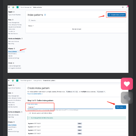
}
if
[
ingress_log
][
entry
][
1
]
{
         mutate
{
         add_field =
>
{
"[ingress_log][entrypoint]"
         remove_field =
>
"[ingress_log][entry]"
}
}
else
{
          mutate
{
          add_field =
>
{
"[ingress_log][entrypoint]
          remove_field =
>
"[ingress_log][entry]"
}
}
}
}
 # 处理以srv进行开头的业务服务日志
if
[
kubernetes
][
container
][
name
]
 =~ /^srv*/ 
{
       json 
{
       source =
>
"message"
       target =
>
"tmp"
}
if
[
kubernetes
][
namespace
]
 == 
"kube-system"
{
       drop
{}
}
if
[
tmp
][
level
]
{