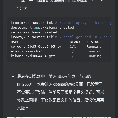
生成了一个kibana-b7d98644-lshsz的pod，并且正
  name: kibana
    k8s-app: elasticsearch-logging
  namespace: kube-system
    kubernetes.
io
/cluster-service: 
"true"
常运行
  labels:
    addonmanager.
kubernetes
.
io
/mode: Reconcile
    k8s-app: kibana
    srv: srv-elasticsearch
    kubernetes.
io
/cluster-service: 
"true"
spec:
[
root@k8s-master fek
]# kubectl apply -f kibana.yam
    addonmanager.
kubernetes
.
io
/mode: Reconcile
  serviceName: elasticsearch-logging
 #与svc相关联，这可以
deployment.
apps
/kibana created
    srv: srv-kibana
  replicas: 
1
 #副本数量,单节点
service/kibana created
spec:
  selector:
[
root@k8s-master fek
]# kubectl get pod -n kube-sys
  replicas: 
1
    matchLabels:
NAME                        READY   STATUS        
  selector:
      k8s-app: elasticsearch-logging
 #和pod templ
coredns-5bd5f9dbd9-95flw    
1
/
1
     Running       
    matchLabels:
  template:
elasticsearch-
0
1
/
1
     Running       
      k8s-app: kibana
    metadata:
kibana-b7d98644-48gtm       
1
/
1
     Running       
  template:
      labels:
    metadata:
        k8s-app: elasticsearch-logging
      labels:
        kubernetes.
io
/cluster-service: 
"true"
        k8s-app: kibana
    spec:
最后在浏览器中，输入http://(任意一节点的
      annotations:
      serviceAccountName: elasticsearch-logging
        seccomp.
security
.
alpha
.
kubernetes
.
io
/pod: 
      containers:
ip):25601，就会进入kibana的web界面，已设置了
    spec:
      - image: docker.
io
/library/elasticsearch:
7.9
不需要进行登陆，当前页面都是全英文模式，可以
      containers:
        name: elasticsearch-logging
      - name: kibana
        resources:
修改上网搜一下修改配置文件的位置，建议使用英
        image: docker.
io
/kubeimages/kibana:
7.9
.
3
 #
 # need more cpu upon initialization, the
        resources:
          limits:
文版本
 # need more cpu upon initialization, the
            cpu: 1000m
          limits:
            memory: 2Gi