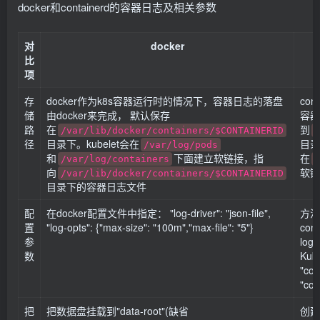
docker和containerd的容器日志及相关参数
对
docker
比
项
存
docker作为k8s容器运行时的情况下，容器日志的落盘
co
储
由docker来完成， 默认保存
容器
路
在
到
/var/lib/docker/containers/$CONTAINERID
/
径
目录下。kubelet会在
目录
/var/log/pods
和
下面建立软链接，指
在
/var/log/containers
/
向
软链
/var/lib/docker/containers/$CONTAINERID
目录下的容器日志文件
配
在docker配置文件中指定： "log-driver": "json-file",
方法
置
"log-opts": {"max-size": "100m","max-file": "5"}
cont
参
log
数
Kub
"con
"con
把
把数据盘挂载到"data-root"(缺省
创建