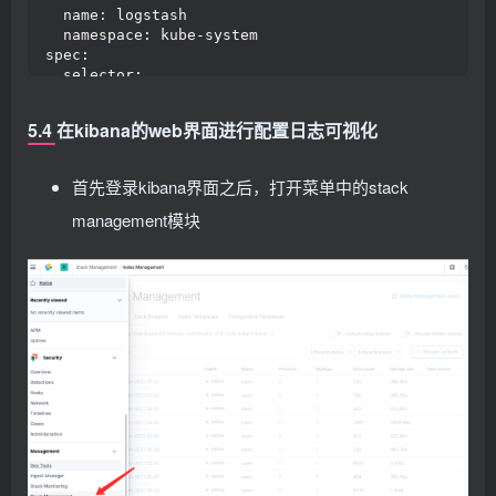
---
  name: logstash
# Source: filebeat/templates/filebeat-daemonset.ya
  namespace: kube-system
apiVersion: apps/v1
spec:
kind: DaemonSet
  selector:
metadata:
    matchLabels:
  name: filebeat
      type: logstash
5.4 在kibana的web界面进行配置日志可视化
  namespace: kube-system
  template:
  labels:
    metadata:
    k8s-app: filebeat
      labels:
首先登录kibana界面之后，打开菜单中的stack
spec:
        type: logstash
  selector:
        srv: srv-logstash
management模块
    matchLabels:
    spec:
      k8s-app: filebeat
      containers:
  template:
      - image: docker.
io
/kubeimages/logstash:
7.9
.
3
    metadata:
        name: logstash
      labels:
        ports:
        k8s-app: filebeat
        - containerPort: 
5044
    spec:
          name: beats
      serviceAccountName: filebeat
        command:
      terminationGracePeriodSeconds: 
30
        - logstash
      containers:
        - 
'-f'
      - name: filebeat
        - 
'/etc/logstash_c/logstash.conf'
        image: docker.
io
/kubeimages/filebeat:
7.9
.
3
        env:
        args: 
[
        - name: 
"XPACK_MONITORING_ELASTICSEARCH_HO
"-c"
, 
"/etc/filebeat.yml"
,
          value: 
"http://elasticsearch-logging:920