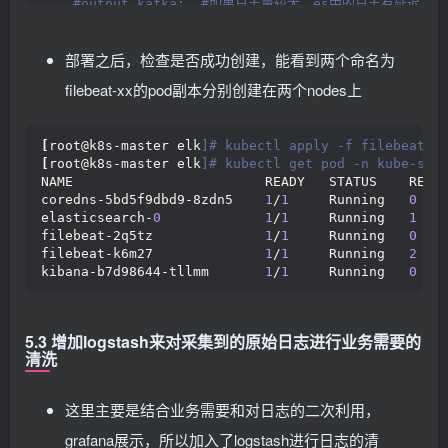
 #output.kafka:  #如果日志量较大，es中的日志有延迟，可以
          - -R
 #  hosts: ["kafka-log-01:9092", "kafka-log-02:
          - 
"777"
 # topic: 'topic-test-log'
          - /usr/share/elasticsearch/data/
部署之后，检查是否成功创建，能看到两个命名为
 #  version: 2.0.0
        volumeMounts:
    output.
logstash
:
 #因为还需要部署logstash进行数据的清
        - name: elasticsearch-logging
filebeat-xx的pod副本分别创建在两个nodes上
       hosts: 
[
"logstash:5044"
]
          mountPath: /usr/share/elasticsearch/data
       enabled: 
true
---
[
root@k8s-master elk
]# kubectl apply -f filebeat.y
# Source: filebeat/templates/filebeat-service-acco
[
root@k8s-master elk
]# kubectl get pod -n kube-sys
apiVersion: v1
NAME                        READY   STATUS    REST
kind: ServiceAccount
coredns-5bd5f9dbd9-8zdn5    
1
/
1
     Running   
0
   
metadata:
elasticsearch-
0
1
/
1
     Running   
1
   
  name: filebeat
filebeat-2q5tz              
1
/
1
     Running   
0
   
  namespace: kube-system
filebeat-k6m27              
1
/
1
     Running   
2
   
  labels:
kibana-b7d98644-tllmm       
1
/
1
     Running   
0
   
    k8s-app: filebeat
---
# Source: filebeat/templates/filebeat-role.yaml
5.3 增加logstash来对采集到的原始日志进行业务需要的
apiVersion: rbac.
authorization
.
k8s
.
io
/v1beta1
清洗
kind: ClusterRole
metadata:
  name: filebeat
这里主要是结合业务需要和对日志的二次利用，
  labels:
    k8s-app: filebeat
grafana展示，所以加入了logstash进行日志的清