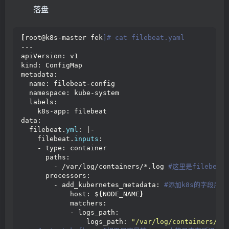
          path: /data/es/
落盘
      nodeSelector:
 #如果需要匹配落盘节点可以添加nodeSel
        es: data
      tolerations:
[
root@k8s-master fek
]# cat filebeat.yaml
      - effect: NoSchedule
---
        operator: Exists
apiVersion: v1
 # Elasticsearch requires vm.max_map_count to
kind: ConfigMap
 # If your OS already sets up this number to 
metadata:
 # to remove this init container.
  name: filebeat-config
      initContainers:
 #容器初始化前的操作
  namespace: kube-system
      - name: elasticsearch-logging-init
  labels:
        image: alpine:
3.6
    k8s-app: filebeat
        command: 
[
"/sbin/sysctl"
, 
"-w"
, 
"vm.max_ma
data:
        securityContext: 
 #仅应用到指定的容器上，并且不会影
  filebeat.
yml
: |-
          privileged: 
true
 #运行特权容器
    filebeat.
inputs
:
      - name: increase-fd-ulimit
    - type: container
        image: busybox
      paths:
        imagePullPolicy: IfNotPresent
        - /var/log/containers/*.log
 #这里是filebe
        command: 
[
"sh"
, 
"-c"
, 
"ulimit -n 65536"
]
 
      processors:
        securityContext:
        - add_kubernetes_metadata:
 #添加k8s的字段用
          privileged: 
true
            host: $
{
NODE_NAME
}
      - name: elasticsearch-volume-init
 #es数据落盘
            matchers:
        image: alpine:
3.6
            - logs_path:
        command:
                logs_path: 
"/var/log/containers/"
          - chmod