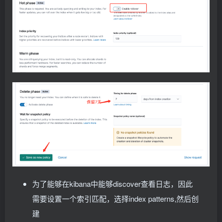
            json 
{
          path: /var/log/
       source =
>
"message"
 # data folder stores a registry of read stat
       target =
>
"ingress_log"
      - name: inputs
}
        configMap:
if
[
ingress_log
][
requesttime
]
{
          defaultMode: 
0600
         mutate 
{
          name: filebeat-inputs
        convert =
>
[
"[ingress_log][requesttime]"
, 
      - name: data
}
        hostPath:
}
          path: /data/filebeat-data
if
[
ingress_log
][
upstremtime
]
{
          type: DirectoryOrCreate
         mutate 
{
      - name: timezone
        convert =
>
[
"[ingress_log][upstremtime]"
, 
        hostPath:
}
          path: /etc/localtime
}
      tolerations:
 #加入容忍能够调度到每一个节点
if
[
ingress_log
][
status
]
{
      - effect: NoExecute
         mutate 
{
        key: dedicated
        convert =
>
[
"[ingress_log][status]"
, 
"floa
        operator: Equal
}
        value: gpu
}
      - effect: NoSchedule
if
[
ingress_log
][
httphost
]
 and 
[
ingress_log
]
        operator: Exists
         mutate 
{
为了能够在kibana中能够discover查看日志，因此
        add_field =
>
{
"[ingress_log][entry]"
 =
>
"%
}
需要设置一个索引匹配，选择index patterns,然后创
         mutate
{
建
         split =
>
[
"[ingress_log][entry]"
,
"/"
]