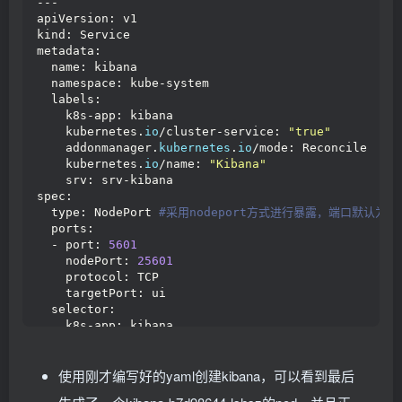
---
apiVersion: rbac.
authorization
.
k8s
.
io
/v1
apiVersion: v1
metadata:
kind: Service
  namespace: kube-system
metadata:
  name: elasticsearch-logging
  name: kibana
  labels:
  namespace: kube-system
    k8s-app: elasticsearch-logging
  labels:
    kubernetes.
io
/cluster-service: 
"true"
    k8s-app: kibana
    addonmanager.
kubernetes
.
io
/mode: Reconcile
    kubernetes.
io
/cluster-service: 
"true"
subjects:
    addonmanager.
kubernetes
.
io
/mode: Reconcile
- kind: ServiceAccount
    kubernetes.
io
/name: 
"Kibana"
  name: elasticsearch-logging
    srv: srv-kibana
  namespace: kube-system
spec:
  apiGroup: 
""
  type: NodePort
 #采用nodeport方式进行暴露，端口默认为25
roleRef:
  ports:
  kind: ClusterRole
  - port: 
5601
  name: elasticsearch-logging
    nodePort: 
25601
  apiGroup: 
""
    protocol: TCP
---
    targetPort: ui
# Elasticsearch deployment itself
  selector:
apiVersion: apps/v1
    k8s-app: kibana
kind: StatefulSet
 #使用statefulset创建Pod
---
metadata:
apiVersion: apps/v1
  name: elasticsearch-logging
 #pod名称,使用statefu
使用刚才编写好的yaml创建kibana，可以看到最后
kind: Deployment
  namespace: kube-system 
 #命名空间
metadata:
  labels: