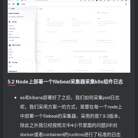
            cpu: 1000m
          requests:
          requests:
            cpu: 100m
            cpu: 100m
            memory: 500Mi
        env:
        ports:
          - name: ELASTICSEARCH_HOSTS
        - containerPort: 
9200
            value: http
://elasticsearch-logging:92
          name: db
        ports:
          protocol: TCP
        - containerPort: 
5601
        - containerPort: 
9300
          name: ui
          name: transport
          protocol: TCP
          protocol: TCP
---
        volumeMounts:
apiVersion: extensions/v1beta1
        - name: elasticsearch-logging
kind: Ingress
          mountPath: /usr/share/elasticsearch/data
metadata:
        env:
  name: kibana
5.2 Node上部署一个filebeat采集器采集k8s组件日志
        - name: 
"NAMESPACE"
  namespace: kube-system
          valueFrom:
spec:
            fieldRef:
es和kibana部署好了之后，我们如何采集pod日志
  rules:
              fieldPath: metadata.
namespace
  - host: kibana.
ctnrs
.
com
        - name: 
"discovery.type"
 #定义单节点类型
呢，我们采用方案一的方式，是要在每一个node上
    http:
          value: 
"single-node"
      paths:
        - name: ES_JAVA_OPTS
 #设置Java的内存参数，可
中部署一个filebeat的采集器，采用的是7.9.3版本，
      - path: /
          value: 
"-Xms512m -Xmx2g"
除此之外我已经按照文中4小节里面的问题2中对
        backend:
      volumes:
          serviceName: kibana
      - name: elasticsearch-logging
docker或者containerd的runtime进行了标准的日志
          servicePort: 
5601
        hostPath: