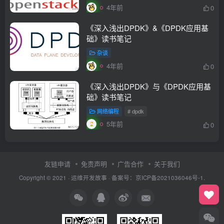
4年前
0
《深入浅出DPDK》&《DPDK应用基
础》读书笔记
杂谈
4年前
0
《深入浅出DPDK》与《DPDK应用基
础》读书笔记
网络编程
# dpdk
5年前
0
友链申请
免责声明
广告合作
关于我们
Copyright © 2021 ·
运维开发故事
·
备案号：京ICP备2021036046号-1.