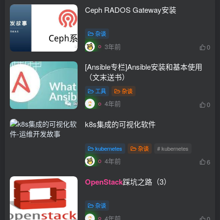
Ceph RADOS Gateway安装
杂谈
3年前
0
[Ansible专栏]Ansible安装和基本使用
（文末送书）
工具
杂谈
4年前
0
k8s集成的可视化软件
kubernetes
杂谈
# kubernetes
4年前
6
OpenStack
踩坑之路（3）
杂谈
4年前
0