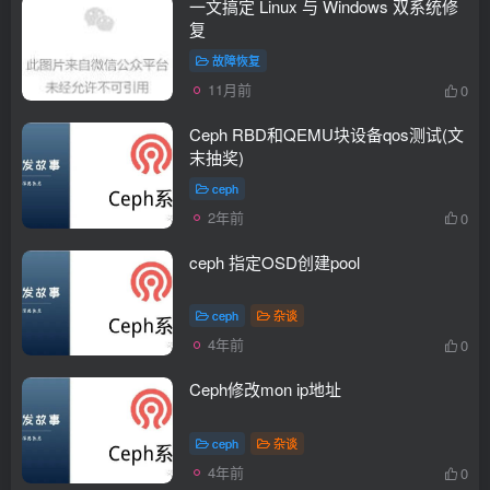
一文搞定 Linux 与 Windows 双系统修
复
故障恢复
11月前
0
Ceph RBD和QEMU块设备qos测试(文
末抽奖)
ceph
2年前
0
ceph 指定OSD创建pool
ceph
杂谈
4年前
0
Ceph修改mon ip地址
ceph
杂谈
4年前
0