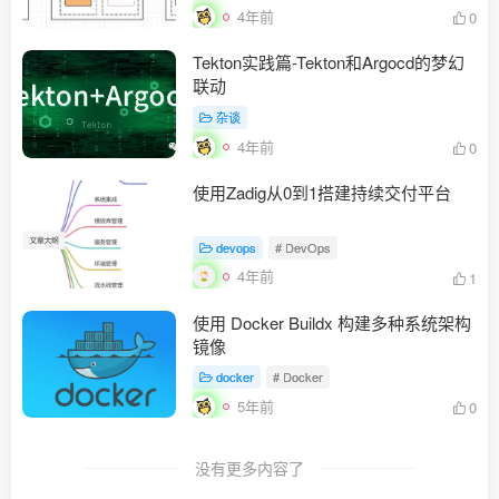
4年前
0
Tekton实践篇-Tekton和Argocd的梦幻
联动
杂谈
4年前
0
使用Zadig从0到1搭建持续交付平台
devops
# DevOps
4年前
1
使用 Docker Buildx 构建多种系统架构
镜像
docker
# Docker
5年前
0
没有更多内容了