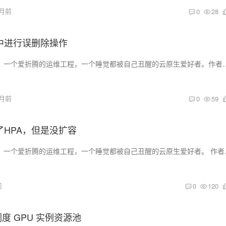
1月前
0
28
s中进行误删除操作
!! 大家好，我是乔克，一个爱折腾的运维工程，一个睡觉都被自己丑醒的云原生爱好者。作者：乔克公众号：运维
1月前
0
59
了HPA，但是没扩容
!! 大家好，我是乔克，一个爱折腾的运维工程
前
0
120
r 调度 GPU 实例资源池