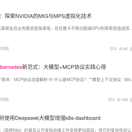
：探索NVIDIA的MIG与MPS虚拟化技术
1. 背景 目前GPU卡资源紧张且业务需求逐渐递增，存在整卡不够分配或GPU利用率低造成资源浪费的情况。 我们也不可否认还有非
2月前
0
45
新范式：大模型+MCP协议实践心得
bernetes
一、AI世界的"USB-C"革命：MCP协议深度
2月前
0
108
何使用Deepseek大模型增强k8s-dashboard
一、导读 Kubernete