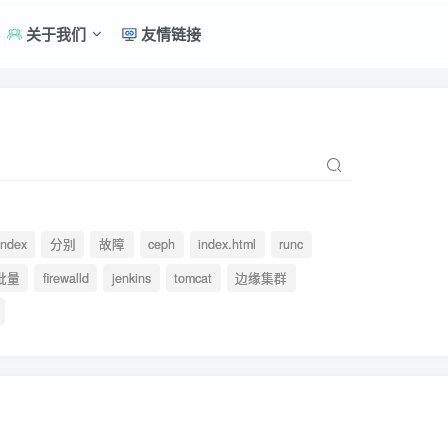
关于我们
友情链接
index
分别
故障
ceph
index.html
runc
批量
firewalld
jenkins
tomcat
边缘集群