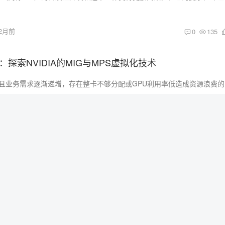
2月前
0
135
：探索NVIDIA的MIG与MPS虚拟化技术
目前GP
2月前
0
109
gent 入门实战
!! 大家好，我是乔克，一个爱折腾的运维工程
2月前
0
171