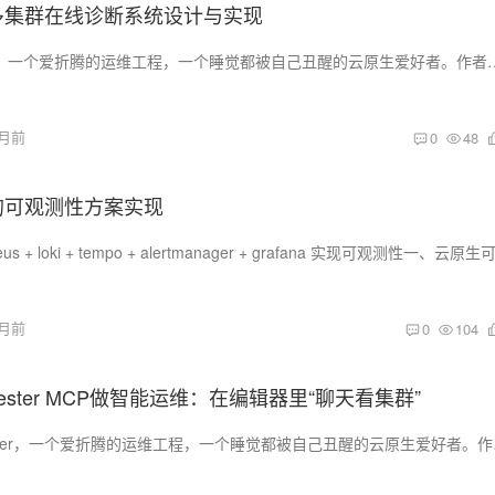
s 的多集群在线诊断系统设计与实现
!! 大家好，我是乔克，一个爱折腾的运维工程，一个睡觉都被自己丑醒的云原生爱好者。作者：乔克公众号：运维开
1月前
0
48
nt的可观测性方案实现
1月前
0
104
arvester MCP做智能运维：在编辑器里“聊天看集群”
!! 大家好，我是wanger，一