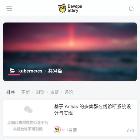
kubernetes
共34篇
排序
更新
浏览
点赞
评论
基于 Arthas 的多集群在线诊断系统设
计与实现
1月前
0