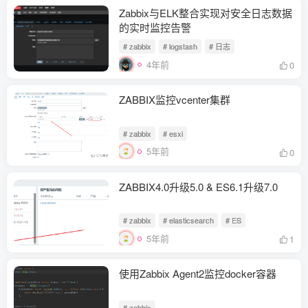
Zabbix与ELK整合实现对安全日志数据
的实时监控告警
# zabbix
# logstash
# 日志
4年前
0
ZABBIX监控vcenter集群
# zabbix
# esxi
5年前
0
ZABBIX4.0升级5.0 & ES6.1升级7.0
# zabbix
# elasticsearch
# ES
5年前
1
使用Zabbix Agent2监控docker容器
# zabbix