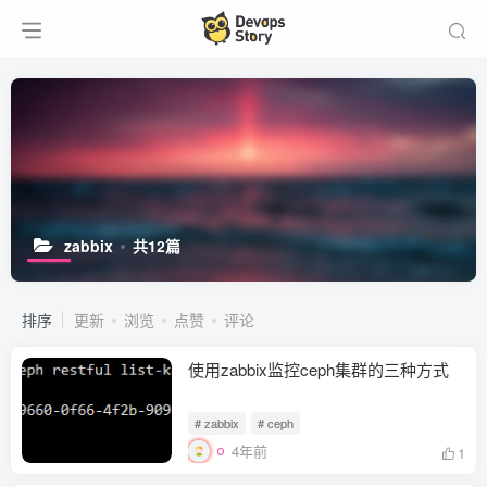
zabbix
共12篇
排序
更新
浏览
点赞
评论
使用zabbix监控ceph集群的三种方式
# zabbix
# ceph
4年前
1