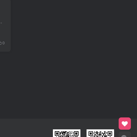
 概述 自Zabbix 2.2.0版本开始支持对VMware的监控。 Zabbix可以使用低级别自动发现VMware宿主机和虚拟机，并根...
0