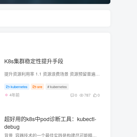
K8s集群稳定性提升手段
提升资源利用率 1.1 资源浪费场景 资源预留普遍存在 50% 以上的浪费 Kubernetes 中的 Request(请求) 字段用于管理容器对 CPU 和内存资源预留的机制，保证容器至少可以达到的资源量，该部分资...
kubernetes
sre
# kubernetes
4年前
0
787
0
超好用的k8s中pod诊断工具：kubectl-
debug
背景 ​ 容器技术的一个最佳实践是构建尽可能精简的容器镜像。但这一实践却会给排查问题带来麻烦：精简后的容器中普遍缺失常用的排障工具，部分容器里甚至没有 shell (比如 FROM scratch ...