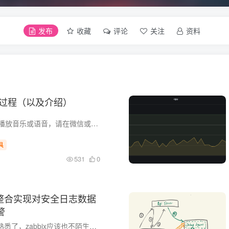
发布
收藏
评论
关注
资料
安装过程（以及介绍）
当前浏览器不支持播放音乐或语音，请在微信或其他浏览器中播放 理想 音乐： 赵雷 1 什么是WSL2 WSL全称...
具
531
0
LK整合实现对安全日志数据
警
ELK大家应该比较熟悉了，zabbix应该也不陌生，那么将ELK和zabbix放到一起的话，可能大家就有疑问了？这两个放到一起是什么目的呢，听我细细道来