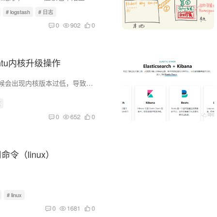
# logstash
# 日志
0
902
0
untu内核升级操作
在日常运维中有时候会出现内核版本过低，导致一系列的问题，比如k8s使用3.10会出现cgroup内存泄漏，或者有的软件依赖内核版本，最近我在安装Pixie就需要内核版本大于4.14+，因此就专门总结了cen...
核
0
652
0
命令（linux）
# linux
0
1681
0