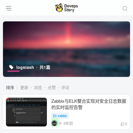
logstash
共1篇
排序
更新
浏览
点赞
评论
Zabbix与ELK整合实现对安全日志数据
的实时监控告警
zabbix
4年前
0