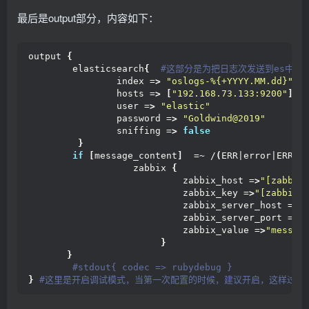
最后是output部分，内容如下：
output 
{
        elasticsearch
{
 #这部分是为把日志次发送到es中便
                index =
>
"oslogs-%{+YYYY.MM.dd}"
                hosts =
>
[
"192.168.73.133:9200"
]
                user =
>
"elastic"
                password =
>
"Goldwind@2019"
                sniffing =
>
false
}
if
[
message_content
]
  =~ /
(
ERR|error|ERROR
                   zabbix 
{
                            zabbix_host =
>
"[zabbix
                            zabbix_key =
>
"[zabbix_
                            zabbix_server_host =
>
"
                            zabbix_server_port =
>
"
                            zabbix_value =
>
"messag
}
}
 #stdout{ codec => rubydebug }
}
 #这里是开启调试模式，当第一次配置的时候，建议开启，这样过滤