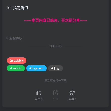
-k：指定键值
------本页内容已结束，喜欢请分享------
©
版权声明
THE END
zabbix
# zabbix
# logstash
# 日志
喜欢就支持一下吧
点赞
0
分享
收藏
0