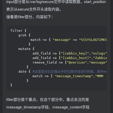
input部分是从/var/log/secure文件中读取数据，start_position
表示从secure文件开头读取内容。
接着是filter部分，内容如下：
filter 
{
    grok 
{
          match =
>
{
"message"
 =
>
"%{SYSLOGTIMESTA
}
    mutate 
{
           add_field =
>
[
"[zabbix_key]"
,
"oslogs"
]
 
           add_field =
>
[
"[zabbix_host]"
,
"Zabbix s
           remove_field =
>
[
"@version"
,
"message"
]
 
}
    date 
{
 #这里是对日志输出中的日期字段进行转换，其中messag
           match =
>
[
"message_timestamp"
,
"MMM  d 
}
}
filter部分是个重点，在这个部分中，重点关注的是
message_timestamp字段、message_content字段