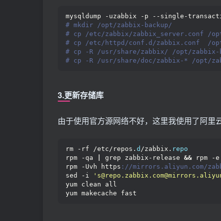
mysqldump -uzabbix -p --single-transact
# mkdir /opt/zabbix-backup/
# cp /etc/zabbix/zabbix_server.conf /op
# cp /etc/httpd/conf.d/zabbix.conf  /op
# cp -R /usr/share/zabbix/ /opt/zabbix-
# cp -R /usr/share/doc/zabbix-* /opt/za
3.更新存储库
由于使用官方源网络不好，这里我使用了阿里云的z
rm -rf /etc/repos.
d
/zabbix.
repo
rpm -qa 
|
 grep zabbix-release 
&&
 rpm -e
rpm -Uvh https
://mirrors.aliyun.com/zab
sed -i 
's@repo.zabbix.com@mirrors.aliyu
yum clean all
yum makecache fast