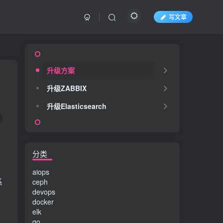
写文章
升级方案
升级ZABBIX
升级Elasticsearch
分类
aiops
系
ceph
devops
docker
elk
go