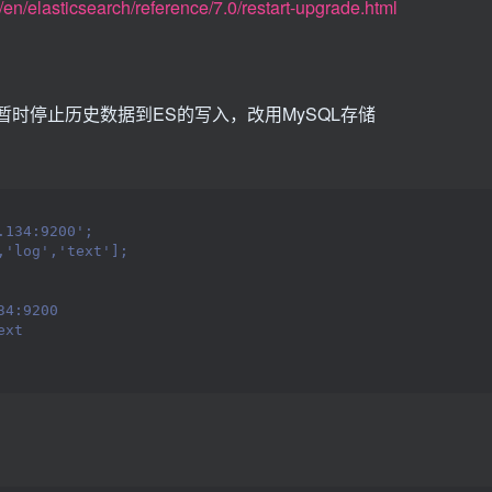
/en/elasticsearch/reference/7.0/restart-upgrade.html
之前先暂时停止历史数据到ES的写入，改用MySQL存储
.134:9200';
,'log','text'];
34:9200
ext