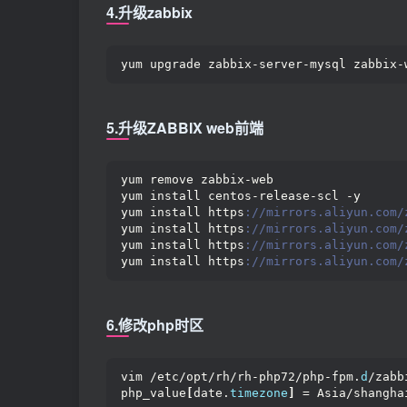
4.升级zabbix
yum upgrade zabbix-server-mysql zabbix-
5.升级ZABBIX web前端
yum remove zabbix-web
yum install centos-release-scl -y
yum install https
://mirrors.aliyun.com/
yum install https
://mirrors.aliyun.com/
yum install https
://mirrors.aliyun.com/
yum install https
://mirrors.aliyun.com/
6.修改php时区
vim /etc/opt/rh/rh-php72/php-fpm.
d
/zabb
php_value
[
date.
timezone
]
 = Asia/shangha