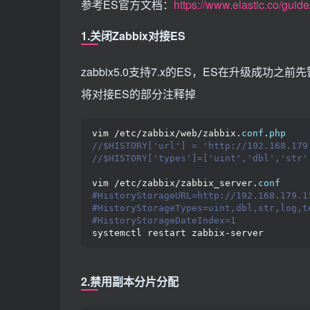
参考ES官方文档：
https://www.elastic.co/guide
1.关闭Zabbix对接ES
zabbix5.0支持7.x的ES，ES在升级成功
将对接ES的部分注释掉
vim /etc/zabbix/web/zabbix.
conf
.
php
//$HISTORY['url'] = 'http://192.168.179
//$HISTORY['types']=['uint','dbl','str'
vim /etc/zabbix/zabbix_server.
conf
#HistoryStorageURL=http://192.168.179.1
#HistoryStorageTypes=uint,dbl,str,log,t
#HistoryStorageDateIndex=1
systemctl restart zabbix-server
2.禁用副本分片分配