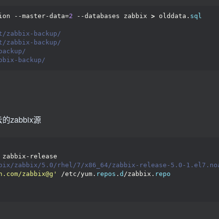
ion --master-data=
2
 --databases zabbix 
>
 olddata.
sql
t/zabbix-backup/
t/zabbix-backup/
backup/
bbix-backup/
abbix源
 zabbix-release
bix/zabbix/5.0/rhel/7/x86_64/zabbix-release-5.0-1.el7.no
n.com/zabbix@g'
 /etc/yum.
repos
.
d
/zabbix.
repo