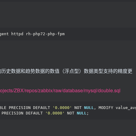
gent httpd rh-php72-php-fpm
x的历史数据和趋势数据的数值（浮点型）数据类型支持的精度更
/projects/ZBX/repos/zabbix/raw/database/mysql/double.sql
BLE PRECISION DEFAULT 
'0.0000'
 NOT 
NULL
, MODIFY value_av
 PRECISION DEFAULT 
'0.0000'
 NOT 
NULL
;