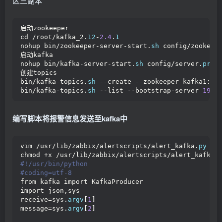
区三副本
启动zookeeper
cd /root/kafka_2.
12
-
2.4
.
1
nohup bin/zookeeper-server-start.
sh
 config/zookeep
启动kafka
nohup bin/kafka-server-start.
sh
 config/server.
prop
创建topics
bin/kafka-topics.
sh
 --create --zookeeper kafka1:
21
bin/kafka-topics.
sh
 --list --bootstrap-server 
192.
编写脚本将报警信息发送至kafka中
vim /usr/lib/zabbix/alertscripts/alert_kafka.
py
chmod +x /usr/lib/zabbix/alertscripts/alert_kafka.
#!/usr/bin/python
#coding=utf-8
from kafka import KafkaProducer
import json,sys
receive=sys.
argv
[
1
]
message=sys.
argv
[
2
]