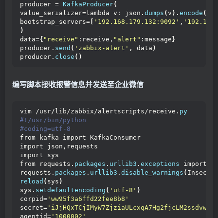
producer = 
KafkaProducer
(
value_serializer=lambda v: json.
dumps
(
v
)
.
encode
(
'u
bootstrap_servers=
[
'192.168.179.132:9092'
,
'192.168
)
data=
{
"receive"
:receive,
"alert"
:message
}
producer.
send
(
'zabbix-alert'
, data
)
producer.
close
()
编写脚本接收报警信息并发送至企业微信
vim /usr/lib/zabbix/alertscripts/receive.
py
#!/usr/bin/python
#coding=utf-8
from kafka import KafkaConsumer
import json,requests
import sys
from requests.
packages
.
urllib3
.
exceptions
 import I
requests.
packages
.
urllib3
.
disable_warnings
(
Insecur
reload
(
sys
)
sys.
setdefaultencoding
(
'utf-8'
)
corpid=
'ww95f3a6ffd22fee8b8'
secret=
'iJjHQxTCjIMyW7ZjziaULcxqA7Hg2fjcLM2ssdvwY1
agentid=
'1000002'