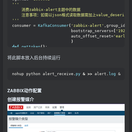
''
'
    消费zabbix-alert主题中的数据
    注意事项：如需以json格式读取数据需加上value_deseriali
'
''
consumer = 
KafkaConsumer
(
'zabbix-alert'
,group_id=
"
                         bootstrap_servers=
[
'192.1
                         auto_offset_reset=
'earlie
)
def
gettoken
()
:
        tokenurl = 
"https://qyapi.weixin.qq.com/cg
将此脚本放入后台持续运行
        data = 
{
"corpid"
: corpid,
"corpsecret"
: secret
}
        r = requests.
get
(
url=tokenurl, params=data
        token = r.
json
()[
'access_token'
]
nohup python alert_receive.
py
&
>>
 alert.
log
 &
return
 token
def
sendweixin
(
token
)
:
        wechaturl=
"https://qyapi.weixin.qq.com/cgi
ZABBIX动作配置
        data=
{
"touser"
:
 messages
[
'receive'
]
,
创建报警媒介
"msgtype"
:
"text"
,
"agentid"
:
 agentid,
"text"
:
{
"content"
:
 messages
[
'al
"safe"
: 
"0"
}
        headers = 
{
'content-type'
: 
'application/js
        req = requests.
post
(
url=wechaturl,headers=
print
(
req.
text
)