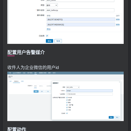
return
 req
for
 message 
in
 consumer:
        token=
gettoken
()
 #messages=json.dumps(message.value,ensure_
        messages=message.
value
sendweixin
(
token
)
配置用户告警媒介
收件人为企业微信的用户id
配置动作