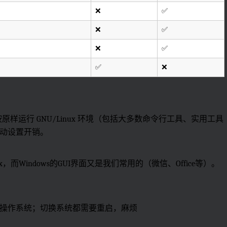
❌
✅
❌
✅
❌
✅
✅
❌
按原样运行 GNU/Linux 环境（包括大多数命令行工具、实用工具
动设置开销。
而Windows的GUI界面又是我们常用的（微信、Office等）。
操作系统；切换系统都需要重启，麻烦