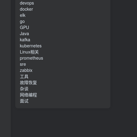
devops
docker
elk
go
GPU
Java
kafka
kubernetes
Linux相关
prometheus
sre
zabbix
工具
故障恢复
杂谈
网络编程
面试