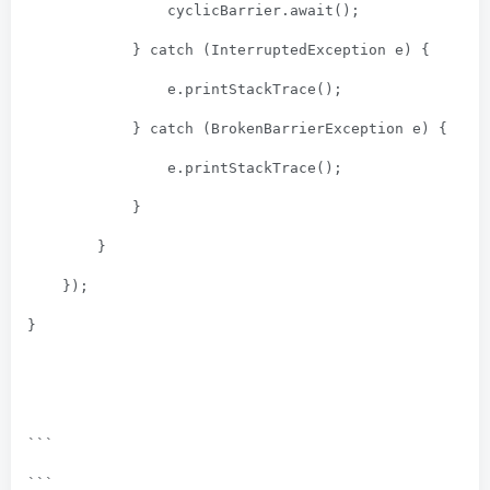
                cyclicBarrier.await(); 
            } 
catch
 (InterruptedException e) {
                e.printStackTrace();
            } 
catch
 (BrokenBarrierException e) {
                e.printStackTrace();
            }
        }
    });
}
```
```