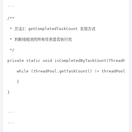
```
/**
 * 方法2：getCompletedTaskCount 实现方式
 * 判断线程池的所有任务是否执行完
 */
private
static
void
isCompletedByTaskCount
(ThreadPoo
while
 (threadPool.getTaskCount() != threadPool.g
    }
}
```
```