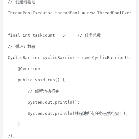
// 创建线程池
ThreadPoolExecutor threadPool = 
new
 ThreadPoolExecut
final
int
 taskCount = 
5
;    
// 任务总数
// 循环计数器
CyclicBarrier cyclicBarrier = 
new
 CyclicBarrier(task
@Override
public
void
run
()
{
// 线程池执行完
        System.out.println();
        System.out.println(
线程池所有任务已执行完！
);
    }
});