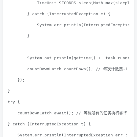
            TimeUnit.SECONDS.sleep(Math.max(sleepTim
        } 
catch
 (InterruptedException e) {
            System.err.println(
InterruptedException 
        }
        System.out.println(gettime() + 
 task running
        countDownLatch.countDown(); 
// 每次计数器-1
    });
}
try
 {
    countDownLatch.await(); 
// 等待所有的任务执行完毕
} 
catch
 (InterruptedException t) {
    System.err.println(
InterruptedException err : 
 +