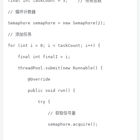
final
int
 taskCount = 
5
;    
// 任务总数
// 循环计数器
Semaphore semaphore = 
new
 Semaphore(
2
);
// 添加任务
for
 (
int
 i = 
0
; i < taskCount; i++) {
final
int
 finalI = i;
    threadPool.submit(
new
 Runnable() {
@Override
public
void
run
()
{
try
 {
// 获取信号量
                semaphore.acquire();