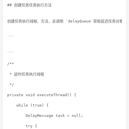
## 创建任务任务执行方法
创建任务执行线程、方法，去调用 `delayQueue`获取延迟任务对
```
```
/**
 * 延时任务执行线程
 */
private
void
executeThread
()
{
while
 (
true
) {
        DelayMessage
 task = 
null
;
try
 {