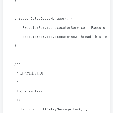
    }
private
DelayQueueManager
()
{
        ExecutorService executorService = Executors.
        executorService.execute(
new
 Thread(
this
::exe
    }
/**
     * 加入到延时队列中
     *
     * 
@param
 task
     */
public
void
put
(DelayMessage
 task) {