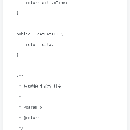
return
 activeTime;
    }
public
 T 
getData
()
{
return
 data;
    }
/**
     * 按照剩余时间进行排序
     *
     * 
@param
 o
     * 
@return
     */