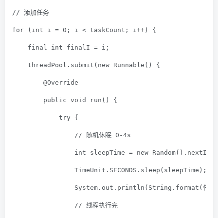
// 添加任务
for
 (
int
 i = 
0
; i < taskCount; i++) {
final
int
 finalI = i;
    threadPool.submit(
new
 Runnable() {
@Override
public
void
run
()
{
try
 {
// 随机休眠 0-4s
int
 sleepTime = 
new
 Random().nextInt
                TimeUnit.SECONDS.sleep(sleepTime);
                System.out.println(String.format(
任务
// 线程执行完