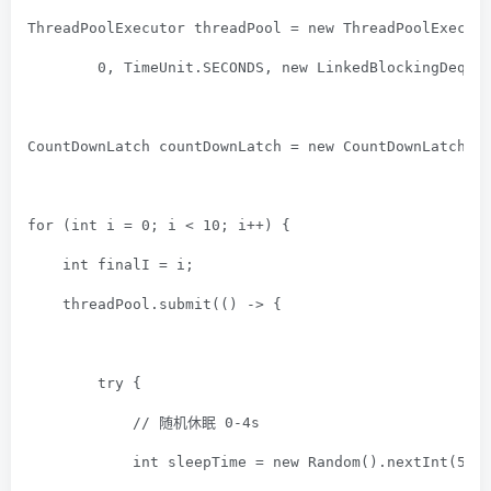
ThreadPoolExecutor threadPool = 
new
 ThreadPoolExecut
0
, TimeUnit.SECONDS, 
new
 LinkedBlockingDeque
CountDownLatch countDownLatch = 
new
 CountDownLatch(
2
for
 (
int
 i = 
0
; i < 
10
; i++) {
int
 finalI = i;
    threadPool.submit(() -> {
try
 {
// 随机休眠 0-4s
int
 sleepTime = 
new
 Random().nextInt(
5
);