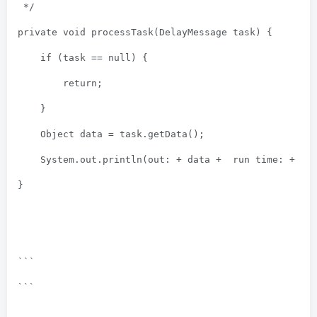
 */
private
void
processTask
(DelayMessage
 task) {
if
 (task == 
null
) {
return
;
    }
    Object data = task.getData();
    System.out.println(
out:
 + data + 
 run time:
 + Sy
}
```
```