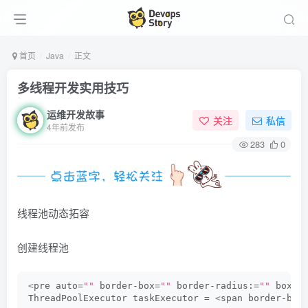
首页
Java
正文
多线程开发实用技巧
运维开发故事
关注
私信
4年前发布
283
0
线程池动态拓容
创建线程池
<
pre auto=
""
 border-box=
""
 border-radius:=
""
 box-s
ThreadPoolExecutor taskExecutor = 
<
span border-box