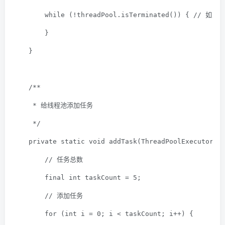
while
 (!threadPool.isTerminated()) { 
// 如果
        }
    }
/**
     * 给线程池添加任务
     */
private
static
void
addTask
(ThreadPoolExecutor t
// 任务总数
final
int
 taskCount = 
5
;
// 添加任务
for
 (
int
 i = 
0
; i < taskCount; i++) {