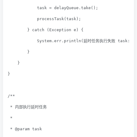
            task = delayQueue.take();
            processTask(task);
        } 
catch
 (Exception e) {
            System.err.println(
延时任务执行失败 task:
 +
        }
    }
}
/**
 * 内部执行延时任务
 *
 * 
@param
 task