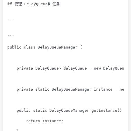
## 管理 DelayQueue� 任务
```
```
public
class
DelayQueueManager
{
private
 DelayQueue
> delayQueue = 
new
 DelayQueue<
private
static
 DelayQueueManager instance = 
new
 
public
static
 DelayQueueManager 
getInstance
()
{
return
 instance;