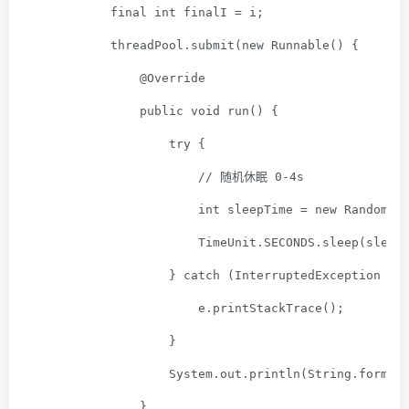
final
int
 finalI = i;
            threadPool.submit(
new
 Runnable() {
@Override
public
void
run
()
{
try
 {
// 随机休眠 0-4s
int
 sleepTime = 
new
 Random()
                        TimeUnit.SECONDS.sleep(sleep
                    } 
catch
 (InterruptedException e)
                        e.printStackTrace();
                    }
                    System.out.println(String.format
                }