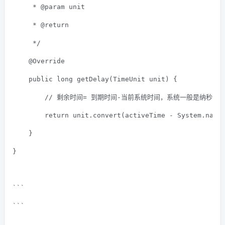
     * 
@param
 unit
     * 
@return
     */
@Override
public
long
getDelay
(TimeUnit unit)
{
// 剩余时间= 到期时间-当前系统时间，系统一般是纳秒级
return
 unit.convert(activeTime - System.nano
    }
}
```
```