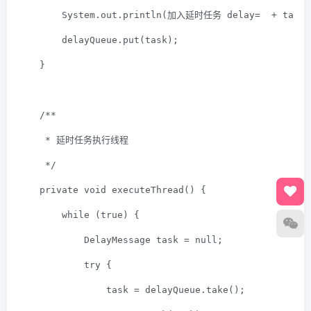
        System.out.println(
加入延时任务 delay= 
 + task.
        delayQueue.put(task);
    }
/**
     * 延时任务执行线程
     */
private
void
executeThread
()
{
while
 (
true
) {
            DelayMessage
 task = 
null
;
try
 {
                task = delayQueue.take();