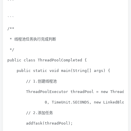
```
```
/**
 * 线程池任务执行完成判断
 */
public
class
ThreadPoolCompleted
{
public
static
void
main
(String[] args)
{
// 1.创建线程池
        ThreadPoolExecutor threadPool = 
new
 ThreadPo
0
, TimeUnit.SECONDS, 
new
 LinkedBlock
// 2.添加任务
        addTask(threadPool);