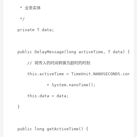
     * 业务实体
     */
private
 T data;
public
DelayMessage
(
long
 activeTime, T data)
{
// 将传入的时间转换为超时的时刻
this
.activeTime = TimeUnit.NANOSECONDS.conve
                + System.nanoTime();
this
.data = data;
    }
public
long
getActiveTime
()
{