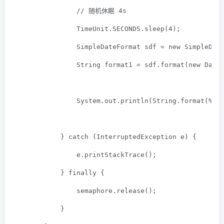
// 随机休眠 4s
                TimeUnit.SECONDS.sleep(
4
);
                SimpleDateFormat sdf = 
new
 SimpleDat
                String format1 = sdf.format(
new
 Date
                System.out.println(String.format(
%s
            } 
catch
 (InterruptedException e) {
                e.printStackTrace();
            } 
finally
 {
                semaphore.release();
            }