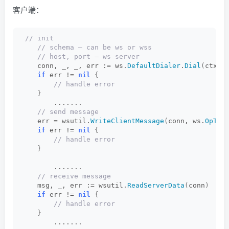
客户端：
 // init
 // schema – can be ws or wss
 // host, port – ws server
    conn, _, _, err := ws.
DefaultDialer
.
Dial
(
ctx, 
if
 err != 
nil
{
 // handle error
}
        .......
 // send message
    err = wsutil.
WriteClientMessage
(
conn, ws.
OpTex
if
 err != 
nil
{
 // handle error
}
        .......
 // receive message    
    msg, _, err := wsutil.
ReadServerData
(
conn
)
if
 err != 
nil
{
 // handle error
}
        .......