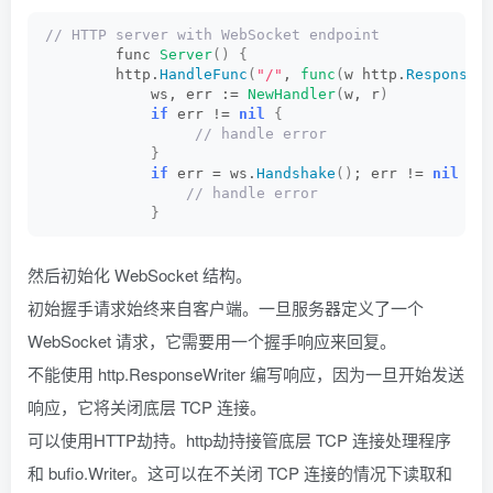
// HTTP server with WebSocket endpoint
        func 
Server
()
{
        http.
HandleFunc
(
"/"
, 
func
(
w http.
ResponseW
            ws, err := 
NewHandler
(
w, r
)
if
 err != 
nil
{
 // handle error
}
if
 err = ws.
Handshake
()
; err != 
nil
{
 // handle error
}
然后初始化 WebSocket 结构。
初始握手请求始终来自客户端。一旦服务器定义了一个
WebSocket 请求，它需要用一个握手响应来回复。
不能使用 http.ResponseWriter 编写响应，因为一旦开始发送
响应，它将关闭底层 TCP 连接。
可以使用HTTP劫持。http劫持接管底层 TCP 连接处理程序
和 bufio.Writer。这可以在不关闭 TCP 连接的情况下读取和