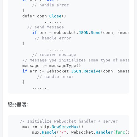
 // handle error
}
    defer conn.
Close
()
             .......
 // send message
if
 err = websocket.
JSON
.
Send
(
conn, 
{
messag
 // handle error
}
              .......
 // receive message
 // messageType initializes some type of messag
    message := messageType
{}
if
 err := websocket.
JSON
.
Receive
(
conn, &messag
 // handle error
}
        .......
服务器端：
 // Initialize WebSocket handler + server
    mux := http.
NewServeMux
()
        mux.
Handle
(
"/"
, websocket.
Handler
(
func
(
con