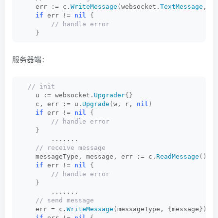
    err := c.
WriteMessage
(
websocket.
TextMessage
, 
{
if
 err != 
nil
{
 // handle error
}
        .......      
 // receive message
服务器端：
    _, message, err := c.
ReadMessage
()
if
 err != 
nil
{
 // handle error
}
 // init
        .......
    u := websocket.
Upgrader
{}
    c, err := u.
Upgrade
(
w, r, 
nil
)
if
 err != 
nil
{
 // handle error
}
        .......    
 // receive message
    messageType, message, err := c.
ReadMessage
()
if
 err != 
nil
{
 // handle error
}
        .......       
 // send message
    err = c.
WriteMessage
(
messageType, 
{
message
})
if
 err != 
nil
{