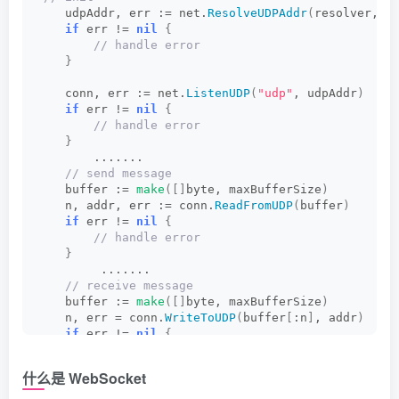
    udpAddr, err := net.
ResolveUDPAddr
(
resolver, s
if
 err != 
nil
{
 // handle error
}
    conn, err := net.
ListenUDP
(
"udp"
, udpAddr
)
if
 err != 
nil
{
 // handle error
}
        .......
 // send message
    buffer := 
make
([]
byte, maxBufferSize
)
    n, addr, err := conn.
ReadFromUDP
(
buffer
)
if
 err != 
nil
{
 // handle error
}
         .......
 // receive message
    buffer := 
make
([]
byte, maxBufferSize
)
    n, err = conn.
WriteToUDP
(
buffer
[
:n
]
, addr
)
if
 err != 
nil
{
 // handle error
}
什么是 WebSocket