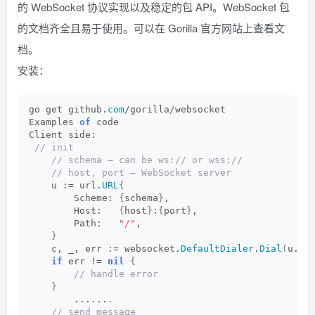
的 WebSocket 协议实现以及稳定的包 API。WebSocket 包
的文档齐全且易于使用。可以在 Gorilla 官方网站上查看文
档。
安装：
go get github.
com
/gorilla/websocket
Examples 
of
 code
Client side:
 // init
 // schema – can be ws:// or wss://
 // host, port – WebSocket server  
    u := url.
URL
{
        Scheme: 
{
schema
}
,
        Host:   
{
host
}
:
{
port
}
,
        Path:   
"/"
,
}
    c, _, err := websocket.
DefaultDialer
.
Dial
(
u.
St
if
 err != 
nil
{
 // handle error
}
        .......    
 // send message