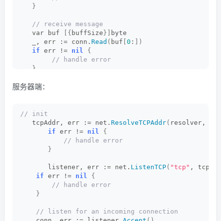
}
 // receive message
   var buf 
[{
buffSize
}]
byte
   _, err := conn.
Read
(
buf
[
0
:
])
if
 err != 
nil
{
 // handle error
}
服务器端：
// init
   tcpAddr, err := net.
ResolveTCPAddr
(
resolver, se
if
 err != 
nil
{
 // handle error
}
       listener, err := net.
ListenTCP
(
"tcp"
, tcpAd
if
 err != 
nil
{
 // handle error
}
 // listen for an incoming connection
    conn, err := listener.
Accept
()