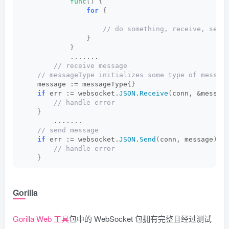
func
()
{
for
{
 // do something, receive, send
}
}
            .......    
 // receive message
 // messageType initializes some type of messag
    message := messageType
{}
if
 err := websocket.
JSON
.
Receive
(
conn, &messag
 // handle error
}
        .......     
 // send message
if
 err := websocket.
JSON
.
Send
(
conn, message
)
; 
 // handle error
}
        ........ 
Gorilla
Gorilla Web 工具
包中的 WebSocket 包拥有完整且经过测试