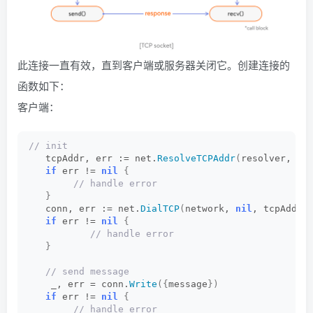
此连接一直有效，直到客户端或服务器关闭它。创建连接的
函数如下：
客户端：
// init
   tcpAddr, err := net.
ResolveTCPAddr
(
resolver, se
if
 err != 
nil
{
 // handle error
}
   conn, err := net.
DialTCP
(
network, 
nil
, tcpAddr
)
if
 err != 
nil
{
 // handle error
}
 // send message
    _, err = conn.
Write
({
message
})
if
 err != 
nil
{
 // handle error