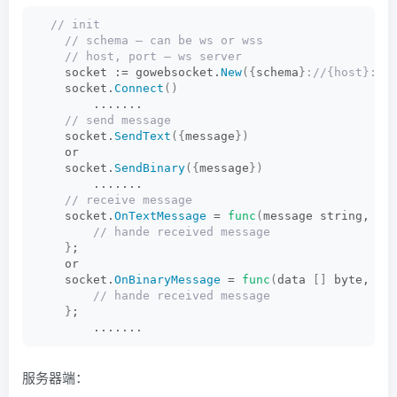
 // init
 // schema – can be ws or wss
 // host, port – ws server
    socket := gowebsocket.
New
({
schema
}
://{host}:{p
    socket.
Connect
()
        .......  
 // send message
    socket.
SendText
({
message
})
    or
    socket.
SendBinary
({
message
})
        .......
 // receive message
    socket.
OnTextMessage
 = 
func
(
message string, so
 // hande received message
}
;
    or
    socket.
OnBinaryMessage
 = 
func
(
data 
[]
 byte, so
 // hande received message
}
;  
        .......  
服务器端：