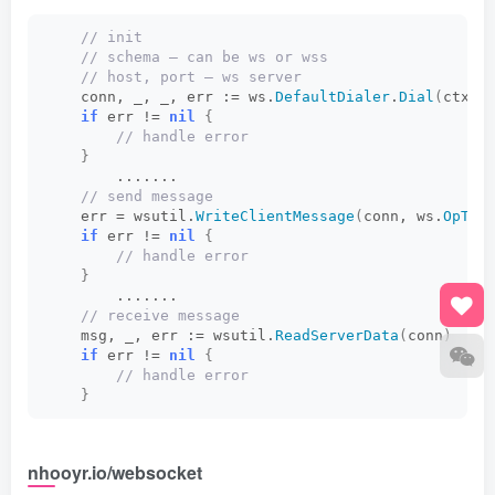
 // init
 // schema – can be ws or wss
 // host, port – ws server
    conn, _, _, err := ws.
DefaultDialer
.
Dial
(
ctx, 
if
 err != 
nil
{
 // handle error
}
        .......        
 // send message
    err = wsutil.
WriteClientMessage
(
conn, ws.
OpTex
if
 err != 
nil
{
 // handle error
}
        .......       
 // receive message    
    msg, _, err := wsutil.
ReadServerData
(
conn
)
if
 err != 
nil
{
 // handle error
}
nhooyr.io/websocket