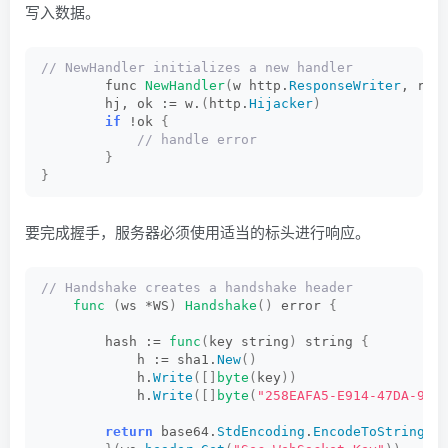
写入数据。
// NewHandler initializes a new handler
        func 
NewHandler
(
w http.
ResponseWriter
, req
        hj, ok := w.
(
http.
Hijacker
)
if
 !ok 
{
 // handle error
}
}
要完成握手，服务器必须使用适当的标头进行响应。
// Handshake creates a handshake header
func
(
ws *WS
)
Handshake
()
 error 
{
        hash := 
func
(
key string
)
 string 
{
            h := sha1.
New
()
            h.
Write
([]
byte
(
key
))
            h.
Write
([]
byte
(
"258EAFA5-E914-47DA-95C
return
 base64.
StdEncoding
.
EncodeToString
(
h