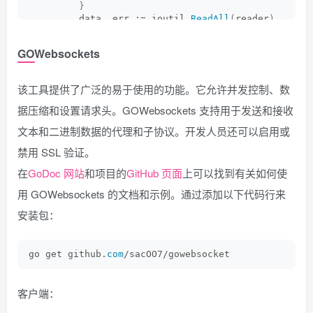
}
         data, err := ioutil.
ReadAll
(
reader
)
if
 err != 
nil
{
 // handle error
GOWebsockets
}
            .......
}
该工具提供了广泛的易于使用的功能。它允许并发控制、数
        .......
 // send message
据压缩和设置请求头。GOWebsockets 支持用于发送和接收
    msg := 
"new server message"
文本和二进制数据的代理和子协议。开发人员还可以启用或
if
 err := wsutil.
WriteServerText
(
conn, 
{
messag
 // handle error
禁用 SSL 验证。
}
        .......
在
GoDoc 网站
和项目的
GitHub 页面
上可以找到有关如何使
用 GOWebsockets 的文档和示例。通过添加以下代码行来
安装包：
go get github.
com
/sacOO7/gowebsocket
客户端：