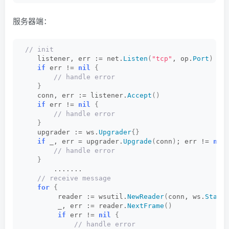
服务器端：
 // init
    listener, err := net.
Listen
(
"tcp"
, op.
Port
)
if
 err != 
nil
{
 // handle error
}
    conn, err := listener.
Accept
()
if
 err != 
nil
{
 // handle error
}
    upgrader := ws.
Upgrader
{}
if
 _, err = upgrader.
Upgrade
(
conn
)
; err != 
nil
 // handle error
}
        .......
 // receive message
for
{
         reader := wsutil.
NewReader
(
conn, ws.
State
         _, err := reader.
NextFrame
()
if
 err != 
nil
{
 // handle error