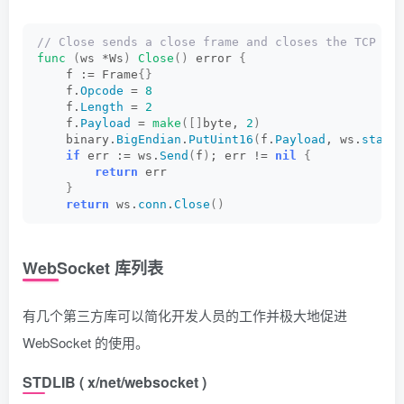
// Close sends a close frame and closes the TCP co
func
(
ws *Ws
)
Close
()
 error 
{
    f := Frame
{}
    f.
Opcode
 = 
8
    f.
Length
 = 
2
    f.
Payload
 = 
make
([]
byte, 
2
)
    binary.
BigEndian
.
PutUint16
(
f.
Payload
, ws.
statu
if
 err := ws.
Send
(
f
)
; err != 
nil
{
return
 err
}
return
 ws.
conn
.
Close
()
WebSocket 库列表
有几个第三方库可以简化开发人员的工作并极大地促进
WebSocket 的使用。
STDLIB ( x/net/websocket )