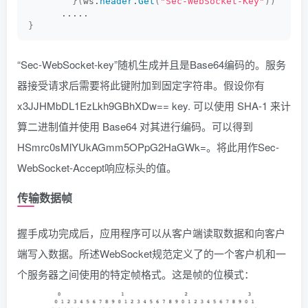
}(
ws.
header
.
Get
(
"Sec-WebSocket-Key"
))
      .....
}
“Sec-WebSocket-key”随机生成并且是Base64编码的。服务
器接受请求后需要将此键附加到固定字符串。假设你有
x3JJHMbDL1EzLkh9GBhXDw== key. 可以使用 SHA-1 来计
算二进制值并使用 Base64 对其进行编码。可以得到
HSmrc0sMlYUkAGmm5OPpG2HaGWk=。将此用作Sec-
WebSocket-Accept响应标头的值。
传输数据帧
握手成功完成后，应用程序可以从客户端读取数据和向客户
端写入数据。所述WebSocket规范定义了的一个客户机和一
个服务器之间使用的特定帧格式。这是帧的位模式：