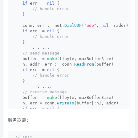
if
 err != 
nil
{
 // handle error
}
    conn, err := net.
DialUDP
(
"udp"
, 
nil
, raddr
)
if
 err != 
nil
{
 // handle error
}
        ....... 
 // send message
    buffer := 
make
([]
byte, maxBufferSize
)
    n, addr, err := conn.
ReadFrom
(
buffer
)
if
 err != 
nil
{
 // handle error
}
         .......            
 // receive message
    buffer := 
make
([]
byte, maxBufferSize
)
    n, err = conn.
WriteTo
(
buffer
[
:n
]
, addr
)
if
 err != 
nil
{
 // handle error
服务器端：
}
 // init