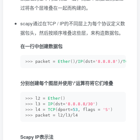
过将各个层堆叠在一起而构建的。
scapy通过在TCP / IP的不同层上为每个协议定义数
据包头，然后按顺序堆叠这些层，来构造数据包。
在一行中创建数据包
>>>
 packet = 
Ether
()
/
IP
(
dst=
'8.8.8.8'
)
/
TCP
(
dp
分别创建每个图层并使用'/'运算符将它们堆叠
>>>
 l2 = 
Ether
()
>>>
 l3 = 
IP
(
dst=
'8.8.8.8/30'
)
>>>
 l4 = 
TCP
(
dport=
53
, flags = 
'S'
)
>>>
 packet = l2/l3/l4
Scapy IP表示法