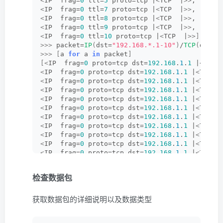
<
IP  frag=
0
 ttl=
5
 proto=tcp |
<
TCP  |
>>
,
<
IP  frag=
0
 ttl=
7
 proto=tcp |
<
TCP  |
>>
,
<
IP  frag=
0
 ttl=
8
 proto=tcp |
<
TCP  |
>>
,
<
IP  frag=
0
 ttl=
9
 proto=tcp |
<
TCP  |
>>
,
<
IP  frag=
0
 ttl=
10
 proto=tcp |
<
TCP  |
>>]
>>>
 packet=
IP
(
dst=
"192.168.*.1-10"
)
/
TCP
(
dport
>>>
[
a 
for
 a 
in
 packet
]
[<
IP  frag=
0
 proto=tcp dst=
192.168
.
1
.
1
 |
<
TCP 
<
IP  frag=
0
 proto=tcp dst=
192.168
.
1
.
1
 |
<
TCP  
<
IP  frag=
0
 proto=tcp dst=
192.168
.
1
.
1
 |
<
TCP  
<
IP  frag=
0
 proto=tcp dst=
192.168
.
1
.
1
 |
<
TCP  
<
IP  frag=
0
 proto=tcp dst=
192.168
.
1
.
1
 |
<
TCP  
<
IP  frag=
0
 proto=tcp dst=
192.168
.
1
.
1
 |
<
TCP  
<
IP  frag=
0
 proto=tcp dst=
192.168
.
1
.
1
 |
<
TCP  
<
IP  frag=
0
 proto=tcp dst=
192.168
.
1
.
1
 |
<
TCP  
<
IP  frag=
0
 proto=tcp dst=
192.168
.
1
.
1
 |
<
TCP  
<
IP  frag=
0
 proto=tcp dst=
192.168
.
1
.
1
 |
<
TCP  
<
IP  frag=
0
 proto=tcp dst=
192.168
.
1
.
1
 |
<
TCP  
<
IP  frag=
0
 proto=tcp dst=
192.168
.
1
.
1
 |
<
TCP  
<
IP  frag=
0
 proto=tcp dst=
192.168
.
1
.
1
 |
<
TCP  
检查数据包
<
IP  frag=
0
 proto=tcp dst=
192.168
.
1
.
1
 |
<
TCP  
<
IP  frag=
0
 proto=tcp dst=
192.168
.
1
.
1
 |
<
TCP  
获取数据包的详细说明以及数据类型
<
IP  frag=
0
 proto=tcp dst=
192.168
.
1
.
1
 |
<
TCP  
<
IP  frag=
0
 proto=tcp dst=
192.168
.
1
.
1
 |
<
TCP  
<
IP  frag=
0
 proto=tcp dst=
192.168
.
1
.
1
 |
<
TCP  