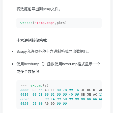
将数据包导出到pcap文件。
wrpcap
(
"temp.cap"
,pkts
)
十六进制转储格式
Scapy允许以各种十六进制格式导出数据包。
使用hexdump（）函数使用hexdump格式显示一个
或多个数据包：
>>>
hexdump
(
s
)
0000
  D8 
55
 A3 FE 
80
78
00
16
 3E 0C D1 AD 
08
0010
00
28
00
01
00
00
40
06
 8B 5E AC 
11
33
0020
08
08
00
14
00
50
00
00
00
00
00
00
00
0030
20
00
 A0 0D 
00
00