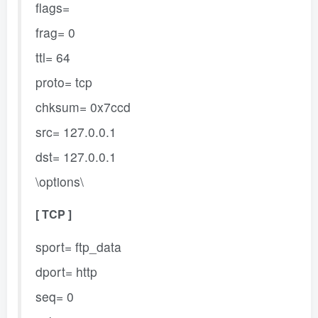
flags=
frag= 0
ttl= 64
proto= tcp
chksum= 0x7ccd
src= 127.0.0.1
dst= 127.0.0.1
\options\
[ TCP ]
sport= ftp_data
dport= http
seq= 0