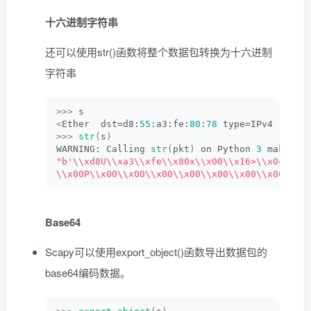
十六进制字符串
还可以使用str()函数将整个数据包转换为十六进制
字符串
>>>
 s
<
Ether  dst=d8:
55
:a3:fe:
80
:
78
 type=IPv4 |
<
IP 
>>>
str
(
s
)
WARNING: Calling 
str
(
pkt
)
 on Python 
3
 makes n
"b'\\xd8U\\xa3\\xfe\\x80x\\x00\\x16>\\x0c\\xd
\\x00P\\x00\\x00\\x00\\x00\\x00\\x00\\x00\\x0
Base64
Scapy可以使用export_object()函数导出数据包的
base64编码数据。