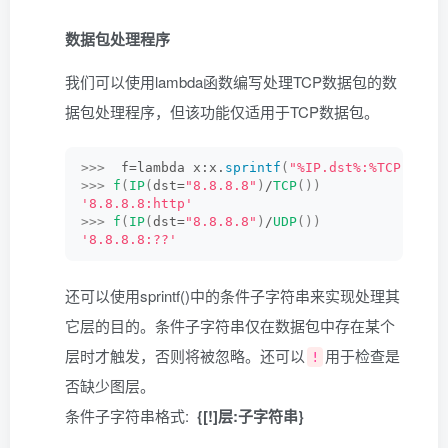
数据包处理程序
我们可以使用lambda函数编写处理TCP数据包的数
据包处理程序，但该功能仅适用于TCP数据包。
>>>
  f=lambda x:x.
sprintf
(
"%IP.dst%:%TCP.dpor
>>>
f
(
IP
(
dst=
"8.8.8.8"
)
/
TCP
())
'8.8.8.8:http'
>>>
f
(
IP
(
dst=
"8.8.8.8"
)
/
UDP
())
'8.8.8.8:??'
还可以使用sprintf()中的条件子字符串来实现处理其
它层的目的。条件子字符串仅在数据包中存在某个
层时才触发，否则将被忽略。还可以
用于检查是
!
否缺少图层。
条件子字符串格式:
{[!]层:子字符串}