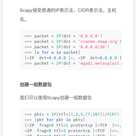
Scapy接受普通的IP表示法，CIDR表示法，主机
名。
>>>
 packet = 
IP
(
dst = 
'8.8.8.8'
)
>>>
 packet = 
IP
(
dst = 
'scanme.nmap.org'
)
>>>
 packet = 
IP
(
dst = 
'8.8.8.8/30'
)
>>>
[
a 
for
 a 
in
 packet
]
[<
IP  dst=
8
.
8
.
8
.
8
 |
>
, 
<
IP  dst=
8
.
8
.
8.9
 |
>
, 
<
I
>>>
 packet = 
IP
(
dst = 
'egadz.metasploit.com/3
创建一组数据包
我们可以使用Scapy创建一组数据包
>>>
 pkts = 
IP
(
ttl=
[
1
,
3
,
5
,
(
7
,
10
)])
/
TCP
()
>>>
[
pkt 
for
 pkt 
in
 pkts
]
[<
IP  frag=
0
 ttl=
1
 proto=tcp |
<
TCP  |
>>
,
<
IP  frag=
0
 ttl=
3
 proto=tcp |
<
TCP  |
>>
,