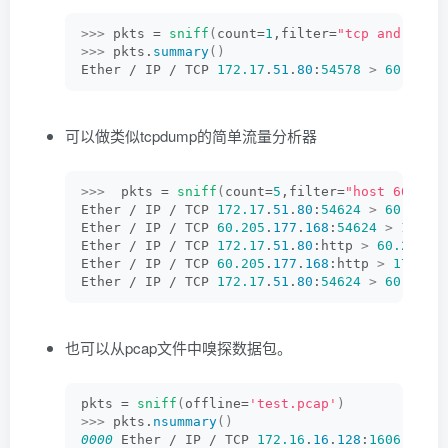
>>>
 pkts = 
sniff
(
count=
1
,filter=
"tcp and host
>>>
 pkts.
summary
()
Ether / IP / TCP 
172.17
.
51
.
80
:
54578
>
60.205
.
可以做类似tcpdump的简单流量分析器
>>>
  pkts = 
sniff
(
count=
5
,filter=
"host 60.205
Ether / IP / TCP 
172.17
.
51
.
80
:
54624
>
60.205
.
Ether / IP / TCP 
60.205
.
177
.
168
:
54624
>
172.1
Ether / IP / TCP 
172.17
.
51
.
80
:http 
>
60.205
.
1
Ether / IP / TCP 
60.205
.
177
.
168
:http 
>
172.17
Ether / IP / TCP 
172.17
.
51
.
80
:
54624
>
60.205
.
也可以从pcap文件中嗅探数据包。
pkts = 
sniff
(
offline=
'test.pcap'
)
>>>
 pkts.
nsummary
()
0000
 Ether / IP / TCP 
172.16
.
16
.
128
:
1606
>
74