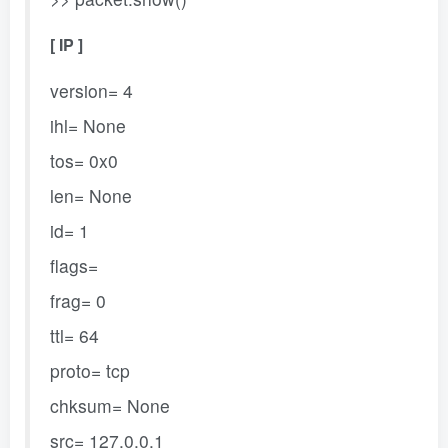
[ IP ]
version= 4
ihl= None
tos= 0x0
len= None
id= 1
flags=
frag= 0
ttl= 64
proto= tcp
chksum= None
src= 127.0.0.1