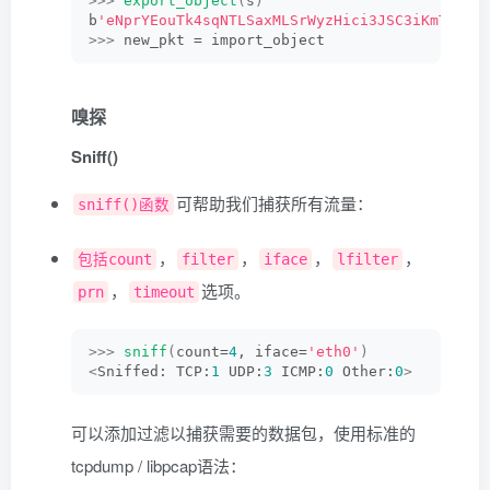
>>>
export_object
(
s
)
b
'eNprYEouTk4sqNTLSaxMLSrWyzHici3JSC3iKmTQDCp
>>>
 new_pkt = import_object
嗅探
Sniff()
可帮助我们捕获所有流量：
sniff()函数
，
，
，
，
包括count
filter
iface
lfilter
，
选项。
prn
timeout
>>>
sniff
(
count=
4
, iface=
'eth0'
)
<
Sniffed: TCP:
1
 UDP:
3
 ICMP:
0
 Other:
0
>
可以添加过滤以捕获需要的数据包，使用标准的
tcpdump / libpcap语法：