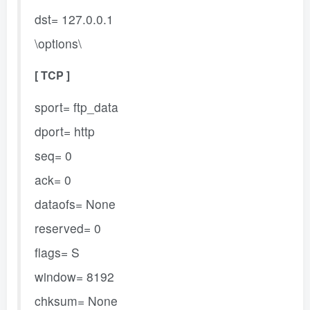
dst= 127.0.0.1
\options\
[ TCP ]
sport= ftp_data
dport= http
seq= 0
ack= 0
dataofs= None
reserved= 0
flags= S
window= 8192
chksum= None