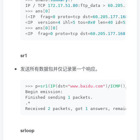
IP / TCP 
172.17
.
51
.
80
:ftp_data 
>
60.205
.
177
.
1
>>>
 ans
[
0
]
(<
IP  frag=
0
 proto=tcp dst=
60.205
.
177
.
168
 |
<
T
<
IP  version=
4
 ihl=
5
 tos=
0x0
 len=
40
 id=
53978
 
>>>
 ans
[
0
][
0
]
<
IP  frag=
0
 proto=tcp dst=
60.205
.
177
.
168
 |
<
TC
sr1
发送所有数据包并仅记录第一个响应。
>>>
 p=
sr1
(
IP
(
dst=
"www.baidu.com"
)
/
ICMP
()
/
"asd
Begin emission:
Finished sending 
1
 packets.
.*
Received 
2
 packets, got 
1
 answers, remaining 
srloop