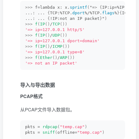
>>>
 f=lambda x: x.
sprintf
(
"=
>
{
IP:ip=%IP.
dst
%
...: ... 
{
TCP:%TCP.
dport
%/%TCP.
flags
%
}{
ICMP:t
...: ... 
{
!IP:not an IP packet
}
"
)
>>>
f
(
IP
()
/
TCP
())
'=> ip=127.0.0.1 http/S'
>>>
f
(
IP
()
/
UDP
())
'=> ip=127.0.0.1 dport=domain'
>>>
f
(
IP
()
/
ICMP
())
'=> ip=127.0.0.1 type=8'
>>>
f
(
Ether
()
/
ARP
())
'=> not an IP packet'
导入与导出数据
PCAP格式
从PCAP文件导入数据包。
pkts = 
rdpcap
(
"temp.cap"
)
pkts = 
sniff
(
offline=
"temp.cap"
)