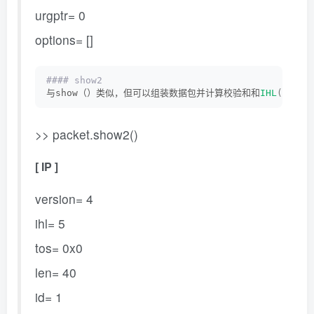
urgptr= 0
options= []
#### show2
与show（）类似，但可以组装数据包并计算校验和和
IHL
(
报头长
>> packet.show2()
[ IP ]
version= 4
ihl= 5
tos= 0x0
len= 40
id= 1