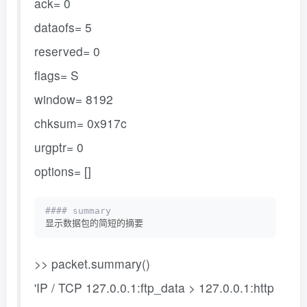
ack= 0
dataofs= 5
reserved= 0
flags= S
window= 8192
chksum= 0x917c
urgptr= 0
options= []
#### summary
显示数据包的简短的摘要
>> packet.summary()
'IP / TCP 127.0.0.1:ftp_data > 127.0.0.1:http