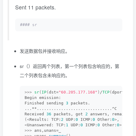
Sent 11 packets.
#### sr
发送数据包并接收响应。
sr（）返回两个列表，第一个列表包含响应的，第
二个列表包含未响应的。
>>>
sr
(
IP
(
dst=
"60.205.177.168"
)
/
TCP
(
dport=
[
21
Begin emission:
Finished sending 
3
 packets.
...**...............................^C
Received 
36
 packets, got 
2
 answers, remaining
(<
Results: TCP:
2
 UDP:
0
 ICMP:
0
 Other:
0
>
,
<
Unanswered: TCP:
1
 UDP:
0
 ICMP:
0
 Other:
0
>)
>>>
 ans,unans=_
>>>
 unans.
summary
()