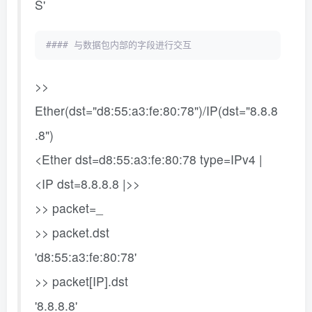
S'
#### 与数据包内部的字段进行交互
>>
Ether(dst="d8:55:a3:fe:80:78")/IP(dst="8.8.8
.8")
<Ether dst=d8:55:a3:fe:80:78 type=IPv4 |
<IP dst=8.8.8.8 |>>
>> packet=_
>> packet.dst
'd8:55:a3:fe:80:78'
>> packet[IP].dst
'8.8.8.8'