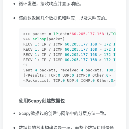
循环发送，接收响应并显示响应。
该函数返回几个数据包和响应，以及未响应的。
>>>
 packet = 
IP
(
dst=
'60.205.177.168'
)
/
ICMP
()
>>>
srloop
(
packet
)
RECV 
1
: IP / ICMP 
60.205
.
177
.
168
>
172.17
.
51
.
RECV 
1
: IP / ICMP 
60.205
.
177
.
168
>
172.17
.
51
.
RECV 
1
: IP / ICMP 
60.205
.
177
.
168
>
172.17
.
51
.
RECV 
1
: IP / ICMP 
60.205
.
177
.
168
>
172.17
.
51
.
^C        
Sent 
4
 packets, received 
4
 packets. 
100.0
% hi
(<
Results: TCP:
0
 UDP:
0
 ICMP:
9
 Other:
0
>
,
<
PacketList: TCP:
0
 UDP:
0
 ICMP:
0
 Other:
0
>)
使用Scapy创建数据包
Scapy数据包的创建与网络中的分层方法一致。
数据包的基本构建块是一层，而整个数据包则是通