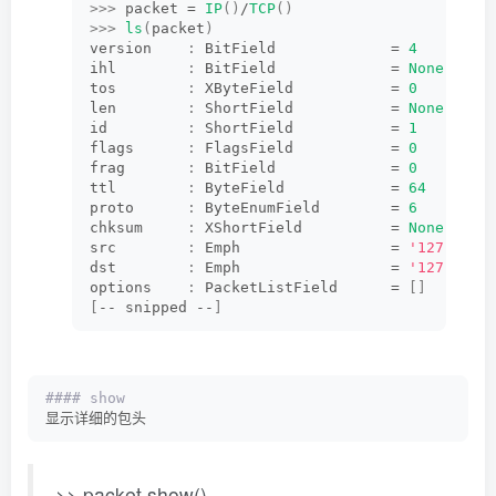
<
IP  frag=
0
 proto=tcp dst=
192.168
.
1
.
1
 |
<
TCP  
>>>
 packet = 
IP
()
/
TCP
()
<
IP  frag=
0
 proto=tcp dst=
192.168
.
1
.
1
 |
<
TCP  
>>>
ls
(
packet
)
<
IP  frag=
0
 proto=tcp dst=
192.168
.
1
.
1
 |
<
TCP  
version    
:
 BitField             = 
4
<
IP  frag=
0
 proto=tcp dst=
192.168
.
1
.
1
 |
<
TCP  
ihl        
:
 BitField             = 
None
<
IP  frag=
0
 proto=tcp dst=
192.168
.
1
.
1
 |
<
TCP  
tos        
:
 XByteField           = 
0
<
IP  frag=
0
 proto=tcp dst=
192.168
.
1
.
1
 |
<
TCP  
len        
:
 ShortField           = 
None
<
IP  frag=
0
 proto=tcp dst=
192.168
.
1
.
1
 |
<
TCP  
id         
:
 ShortField           = 
1
<
IP  frag=
0
 proto=tcp dst=
192.168
.
1
.
1
 |
<
TCP  
flags      
:
 FlagsField           = 
0
<
IP  frag=
0
 proto=tcp dst=
192.168
.
1
.
1
 |
<
TCP  
frag       
:
 BitField             = 
0
<
IP  frag=
0
 proto=tcp dst=
192.168
.
1
.
1
 |
<
TCP  
ttl        
:
 ByteField            = 
64
<
IP  frag=
0
 proto=tcp dst=
192.168
.
1
.
1
 |
<
TCP  
proto      
:
 ByteEnumField        = 
6
<
IP  frag=
0
 proto=tcp dst=
192.168
.
1
.
1
 |
<
TCP  
chksum     
:
 XShortField          = 
None
<
IP  frag=
0
 proto=tcp dst=
192.168
.
1
.
1
 |
<
TCP  
src        
:
 Emph                 = 
'127.0.0.
...
dst        
:
 Emph                 = 
'127.0.0.
options    
:
 PacketListField      = 
[]
[
-- snipped --
]
#### show
显示详细的包头
>> packet.show()