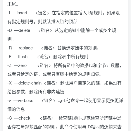
末尾。
-I —insert <链名> 在指定的位置插入1条规则，如果没
有指定规则号，则默认插入链的顶部
-D —delete <链名> 从选定的链中删除一个或多个规
则。
-R —replace <链名> 替换选定链中的规则。
-F —flush <链名> 删除表中所有规则
-Z —zero <链名> 将所有链中的数据包和字节计数器，
或者只给定的链，或者只有链中给定的规则归零。
-X —delete-chain <链名> 删除用户自定义的链，如果没有
给出参数，删除所有非内建链
-v —verbose <链名> 与-L他命令一起使用显示更多更详
细的信息
-C —check <链名> 检查链规则-规范检查所选链中是
否存在与规范匹配的规则。此命令使用与-D相同的逻辑来查