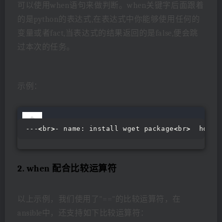
可以使用when语句来做判断。when关键字后面跟着
的是python的表达式,在表达式中你能够使用任何的
变量或者fact,当表达式的结果返回的是false,便会跳
过本次的任务。
示例：
---
<
br
>
- name: install wget package
<
br
>
  hosts
2. when 配合比较运算符
以上示例，我们使用了"=="的比较运算符，在
ansible中，还支持如下比较运算符：