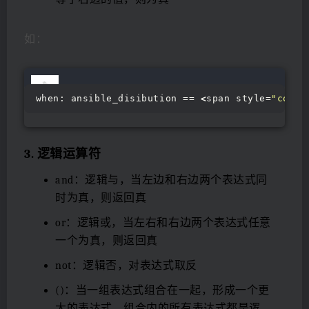
如：
when: ansible_disibution == 
<
span style=
"color
3. 逻辑运算符
and：逻辑与，当左边和右边两个表达式同
时为真，则返回真
or：逻辑或，当左右和右边两个表达式任意
一个为真，则返回真
not：逻辑否，对表达式取反
()：当一组表达式组合在一起，形成一个更
大的表达式，组合内的所有表达式都是逻