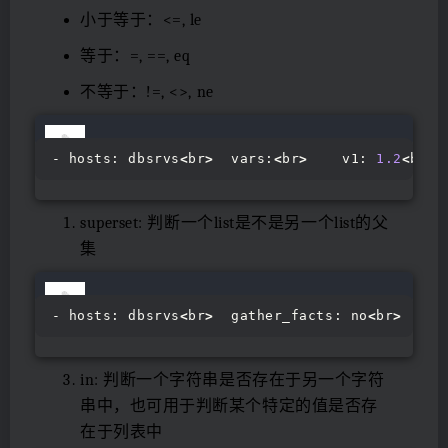
小于等于：<=, le
等于：=, ==, eq
不等于：!=, <>, ne
- hosts: dbsrvs
<
br
>
  vars:
<
br
>
    v1: 
1.2
<
br
>
 
superset: 判断一个list是不是另一个list的父
集
- hosts: dbsrvs
<
br
>
  gather_facts: no
<
br
>
  var
in: 判断一个字符串是否存在于另一个字符
串中，也可用于判断某个特定的值是否存
在于列表中