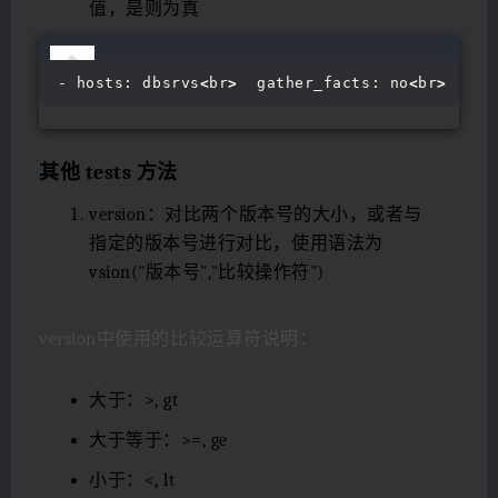
值，是则为真
- hosts: dbsrvs
<
br
>
  gather_facts: no
<
br
>
  var
其他 tests 方法
version：对比两个版本号的大小，或者与
指定的版本号进行对比，使用语法为
vsion("版本号","比较操作符")
version中使用的比较运算符说明：
大于：>, gt
大于等于：>=, ge
小于：<, lt