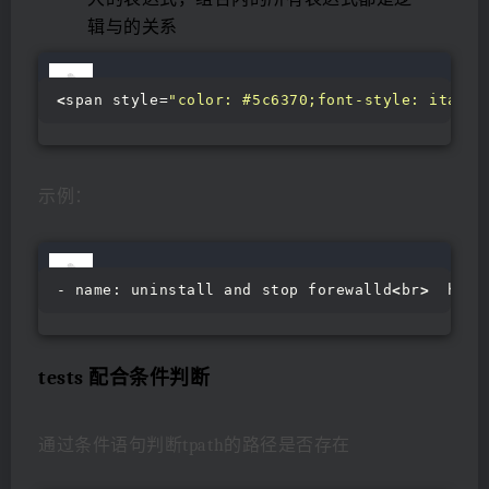
辑与的关系
<
span style=
"color: #5c6370;font-style: italic
示例：
- name: uninstall and stop forewalld
<
br
>
  host
tests 配合条件判断
通过条件语句判断tpath的路径是否存在