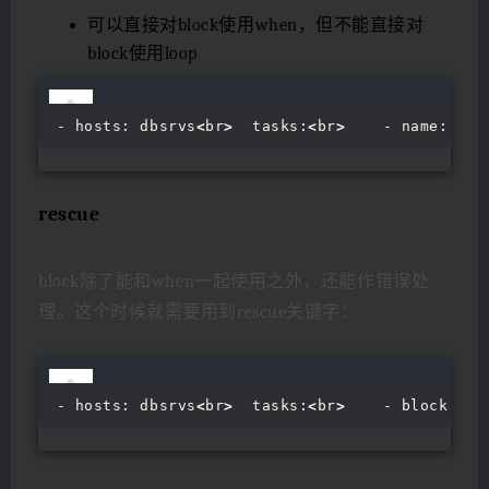
可以直接对block使用when，但不能直接对
block使用loop
- hosts: dbsrvs
<
br
>
  tasks:
<
br
>
    - name: 
<
sp
rescue
block除了能和when一起使用之外，还能作错误处
理。这个时候就需要用到rescue关键字：
- hosts: dbsrvs
<
br
>
  tasks:
<
br
>
    - block:
<
br