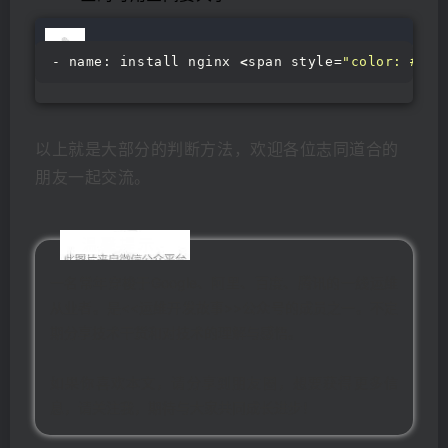
- name: install nginx 
<
span style=
"color: #c67
以上就是大部分的判断方法，欢迎各位志同道合的
朋友一起交流。
温馨提示
一名常年穿梭于Google、阿里、百度、腾讯的一线运维
从业者。是<<运维开发故事>>公众号的成员之一。不定
期分享技术干货和对技术的理解与感悟。
如果你喜欢本文，请分享到朋友圈，想要获得更多信
息，请关注我，期待与大家共同成长进步！