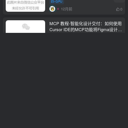
GPU
12月前
0
MCP 教程-智能化设计交付：如何使用
Cursor IDE的MCP功能将Figma设计稿
一键转换为前端代码
杂谈
12月前
0
基于Prometheus的自动化巡检
prometheus
12月前
0
AIOps系列 | 基础理论学习
aiops
12月前
0