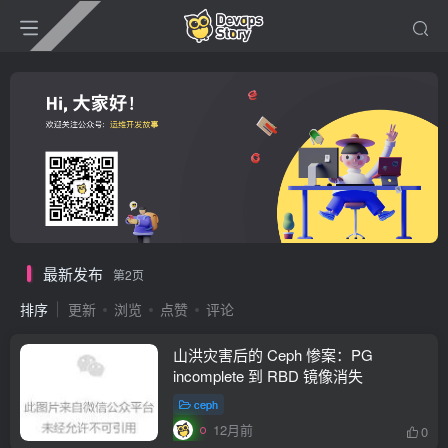
最新发布
第2页
排序
更新
浏览
点赞
评论
山洪灾害后的 Ceph 惨案：PG
incomplete 到 RBD 镜像消失
ceph
12月前
0