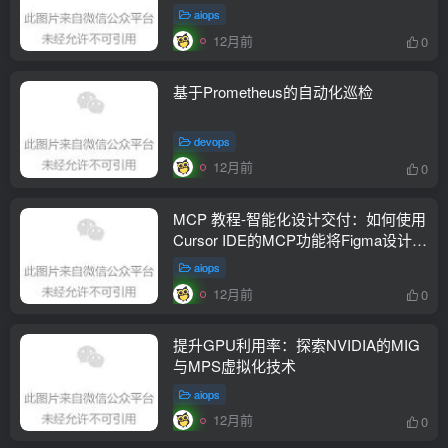
aiops
12月前
0
基于Prometheus的自动化巡检
devops
12月前
0
MCP 教程-智能化设计交付：如何使用
Cursor IDE的MCP功能将Figma设计稿
一键转换为前端代码
aiops
12月前
0
提升GPU利用率：探索NVIDIA的MIG
与MPS虚拟化技术
aiops
12月前
0