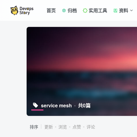
首页
归档
实用工具
资料
service mesh
共0篇
排序
更新
浏览
点赞
评论