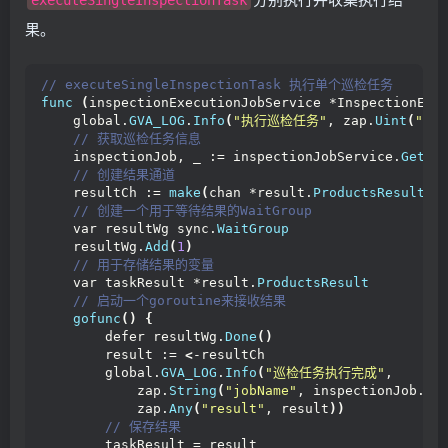
executeSingleInspectionTask
    wg.
Wait
()
return
 allResults
果。
}
// executeSingleInspectionTask 执行单个巡检任务
func
(
inspectionExecutionJobService *InspectionExe
    global.
GVA_LOG
.
Info
(
"执行巡检任务"
, zap.
Uint
(
"job
 // 获取巡检任务信息
    inspectionJob, _ := inspectionJobService.
GetIn
 // 创建结果通道
    resultCh := 
make
(
chan *result.
ProductsResult
)
 // 创建一个用于等待结果的WaitGroup
    var resultWg sync.
WaitGroup
    resultWg.
Add
(
1
)
 // 用于存储结果的变量
    var taskResult *result.
ProductsResult
 // 启动一个goroutine来接收结果
gofunc
()
{
        defer resultWg.
Done
()
        result := 
<
-resultCh
        global.
GVA_LOG
.
Info
(
"巡检任务执行完成"
,
            zap.
String
(
"jobName"
, inspectionJob.
Na
            zap.
Any
(
"result"
, result
))
 // 保存结果
        taskResult = result