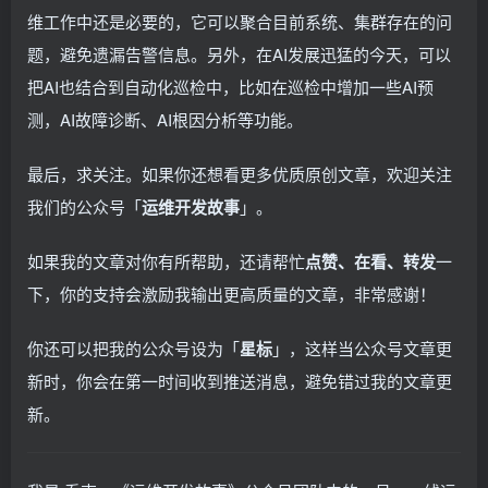
 err = pdf.
Create
()
"content"
: 
"巡检结果通知\n执行作业：%s\n执行时间：%s\
维工作中还是必要的，它可以聚合目前系统、集群存在的问
if
 err != 
nil
{
}
return
""
, err
}
`,
题，避免遗漏告警信息。另外，在AI发展迅猛的今天，可以
}
   jobExecution.
ExecutionJobName
,
把AI也结合到自动化巡检中，比如在巡检中增加一些AI预
   jobExecution.
EndTime
.
Format
(
"2006-01-02 15:04:0
 basePath := 
"uploads/pdf"
   summary,
测，AI故障诊断、AI根因分析等功能。
// 创建目录（如果不存在）
formatAbnormalItemsText
(
abnormalItems
))
if
 err = os.
MkdirAll
(
basePath, 
0755
)
; err != 
nil
{
}
  global.
GVA_LOG
.
Error
(
"创建PDF保存目录失败"
, zap.
Err
最后，求关注。如果你还想看更多优质原创文章，欢迎关注
return
""
, err
// 发送通知
}
 ctx := context.
Background
()
我们的公众号「
运维开发故事
」。
 sendParams := sender.
SendParams
{
 filename := 
generatePDFFileName
(
jobExecution
)
  NoticeType: notify.
Type
,
 filePath := filepath.
Join
(
basePath, filename
)
如果我的文章对你有所帮助，还请帮忙
点赞、在看、转发
一
  NoticeId:   fmt.
Sprintf
(
"%d"
, notify.
ID
)
,
  NoticeName: notify.
Name
,
下，你的支持会激励我输出更高质量的文章，非常感谢！
// 3. 保存PDF到文件
  Hook:       notify.
Address
,
if
 err = os.
WriteFile
(
filePath, pdf.
Bytes
()
, 
0644
)
  Content:    content,
  global.
GVA_LOG
.
Error
(
"保存PDF文件失败"
, zap.
Error
(
e
}
你还可以把我的公众号设为「
星标
」，这样当公众号文章更
return
""
, err
}
新时，你会在第一时间收到推送消息，避免错过我的文章更
 err = sender.
Sender
(
&ctx, sendParams
)
if
 err != 
nil
{
新。
    ....
  global.
GVA_LOG
.
Error
(
"发送巡检通知失败"
, zap.
Error
(
return
return
 downloadURL, 
nil
}
}