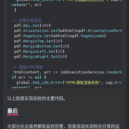
}
return
""
, err
}
}
// 格式化摘要信息
// 设置全局选项
 summary := fmt.
Sprintf
(
"巡检任务%d个，巡检项%d个，正常%
 pdf.
Dpi
.
Set
(
300
)
 pdf.
Orientation
.
Set
(
wkhtmltopdf.
OrientationPortra
// 构建企业微信通知内容
 pdf.
PageSize
.
Set
(
wkhtmltopdf.
PageSizeA4
)
var content string
 pdf.
MarginTop
.
Set
(
20
)
if
 notify.
TemplateType
 == 
"markdown"
{
 pdf.
MarginBottom
.
Set
(
20
)
// Markdown格式
 pdf.
MarginLeft
.
Set
(
20
)
  content = fmt.
Sprintf
(
`
{
 pdf.
MarginRight
.
Set
(
20
)
"msgtype"
: 
"markdown"
,
"markdown"
: 
{
// 渲染HTML模板
"content"
: 
"# 自动化巡检结果通知\n\n> ### 执行作业：%s
 htmlContent, err := jobExecutionService.
renderHTM
}
if
 err != 
nil
{
}
`,
  global.
GVA_LOG
.
Error
(
"HTML模板渲染失败"
, zap.
Error
(
   jobExecution.
ExecutionJobName
,
return
""
, err
   jobExecution.
EndTime
.
Format
(
"2006-01-02 15:04:0
}
   summary,
以上就是实现巡检的主要代码。
formatAbnormalItems
(
abnormalItems
))
// 创建一个页面并添加到生成器
}
else
{
 page := wkhtmltopdf.
NewPageReader
(
bytes.
NewBuffer
最后
// 文本格式
 pdf.
AddPage
(
page
)
  content = fmt.
Sprintf
(
`
{
"msgtype"
: 
"text"
,
// 生成PDF
大部分企业虽然都有监控告警，但是自动化巡检在日常的运
"text"
: 
{