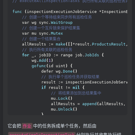
// executeAllInspectionTasks 执行所有关联的巡检任务并
func
(
inspectionExecutionJobService *InspectionExe
 // 创建一个等待组来同步所有巡检任务
    var wg sync.
WaitGroup
 // 创建一个互斥锁来保护结果集
    var mu sync.
Mutex
 // 创建一个结果集合
    allResults := 
make
([]
*result.
ProductsResult
, 
0
 // 执行所有关联的巡检任务
for
 _, jobID := range job.
JobIds
{
        wg.
Add
(
1
)
gofunc
(
id uint
)
{
            defer wg.
Done
()
 // 执行单个巡检任务并获取结果
            result := inspectionExecutionJobServic
if
 result != 
nil
{
 // 将结果添加到总结果集中
                mu.
Lock
()
                allResults = 
append
(
allResults, re
                mu.
Unlock
()
}
}(
jobID
)
它会把
中的任务拆成单个任务，然后由
}
作业
 // 等待所有巡检任务完成
分别执行并收集执行结