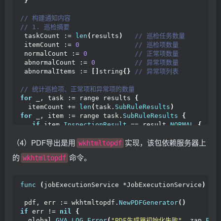
}
// 构建通知内容
// 1. 巡检摘要
 taskCount := 
len
(
results
)
 // 巡检任务数量
 itemCount := 
0
 // 巡检项数量
 normalCount := 
0
 // 正常项数量
 abnormalCount := 
0
 // 异常项数量
 abnormalItems := 
[]
string
{}
 // 异常项列表
// 统计巡检项、正常项和异常项的数量
for
 _, task := range results 
{
  itemCount += 
len
(
task.
SubRuleResults
)
for
 _, item := range task.
SubRuleResults
{
if
 item.
InspectionResult
 == result.
NORMAL
{
    normalCount++
（4）PDF导出是用
实现，该包依赖服务器上
}
 elseif item.
InspectionResult
 == result.
ABNORM
wkhtmltopdf
    abnormalCount++
的
命令。
wkhtmltopdf
 // 收集异常项信息
    abnormalDetail := fmt.
Sprintf
(
"【%s】%s"
, task.
iflen
(
item.
InspectionErrorInfo
)
>
0
{
func
(
jobExecutionService *JobExecutionService
)
Ge
     abnormalDetail += 
"\n"
 + strings.
Join
(
item.
In
}
 pdf, err := wkhtmltopdf.
NewPDFGenerator
()
    abnormalItems = 
append
(
abnormalItems, abnormal
if
 err != 
nil
{
}
  global.
GVA_LOG
.
Error
(
"PDF生成器初始化失败"
, zap.
Err