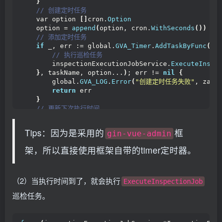
}
 // 创建定时任务
    var option 
[]
cron.
Option
    option = 
append
(
option, cron.
WithSeconds
())
 // 添加定时任务
if
 _, err := global.
GVA_Timer
.
AddTaskByFunc
(
cr
 // 执行巡检任务
        inspectionExecutionJobService.
ExecuteInspe
}
, taskName, option...
)
; err != 
nil
{
        global.
GVA_LOG
.
Error
(
"创建定时任务失败"
, zap.
return
 err
}
 // 更新下次执行时间
    nextTime := inspectionExecutionJobService.
calc
    job.
NextRunTime
 = &nextTime
Tips：因为是采用的
框
gin-vue-admin
 // 更新数据库中的记录
return
 global.
GVA_DB
.
Model
(
job
)
.
Updates
(
map
[
st
架，所以直接使用框架自带的timer定时器。
"next_run_time"
: job.
NextRunTime
,
})
.
Error
}
（2）当执行时间到了，就会执行
ExecuteInspectionJob
巡检任务。