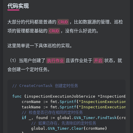
代码实现
大部分的代码都是普通的
，比如数据源的管理、巡检
CRUD
项的管理都是基础的
，没有什么好说的。
CRUD
这里简单说一下具体巡检的实现。
（1）当用户创建了
且该作业处于
状态，就
执行作业
开启
会创建一个定时任务。
// CreateCronTask 创建定时任务
func
(
inspectionExecutionJobService *InspectionExe
    cronName := fmt.
Sprintf
(
"InspectionExecution_%
    taskName := fmt.
Sprintf
(
"InspectionExecution_%
 // 检查是否已存在相同的定时任务
if
 _, found := global.
GVA_Timer
.
FindTask
(
cronN
 // 如果已存在，先清除旧的定时任务
        global.
GVA_Timer
.
Clear
(
cronName
)