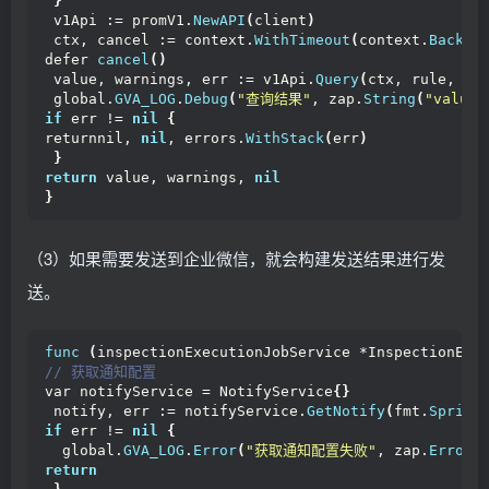
}
 v1Api := promV1.
NewAPI
(
client
)
 // 发送结果
 ctx, cancel := context.
WithTimeout
(
context.
Backgr
   resultCh 
<
- pr
defer 
cancel
()
}
 value, warnings, err := v1Api.
Query
(
ctx, rule, ti
}()
 global.
GVA_LOG
.
Debug
(
"查询结果"
, zap.
String
(
"value"
if
 err != 
nil
{
// 执行巡检
returnnil, 
nil
, errors.
WithStack
(
err
)
 err = prod.
Run
(
resultCh
)
}
if
 err != 
nil
{
return
 value, warnings, 
nil
  global.
GVA_LOG
.
Error
(
"执行巡检任务失败"
, zap.
Error
(
}
return
}
（3）如果需要发送到企业微信，就会构建发送结果进行发
 global.
GVA_LOG
.
Info
(
"巡检任务已启动"
, zap.
String
(
"jo
送。
}
func
(
inspectionExecutionJobService *InspectionExe
// 获取通知配置
var notifyService = NotifyService
{}
 notify, err := notifyService.
GetNotify
(
fmt.
Sprint
if
 err != 
nil
{
  global.
GVA_LOG
.
Error
(
"获取通知配置失败"
, zap.
Error
(
return