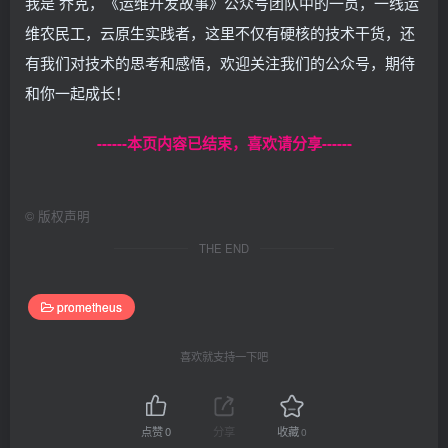
我是 乔克，《运维开发故事》公众号团队中的一员，一线运
 global.
GVA_LOG
.
Info
(
"发送巡检通知成功"
,
  zap.
String
(
"jobName"
, jobExecution.
ExecutionJobN
维农民工，云原生实践者，这里不仅有硬核的技术干货，还
  zap.
String
(
"summary"
, summary
))
有我们对技术的思考和感悟，欢迎关注我们的公众号，期待
}
和你一起成长！
------本页内容已结束，喜欢请分享------
©
版权声明
THE END
prometheus
喜欢就支持一下吧
点赞
0
分享
收藏
0