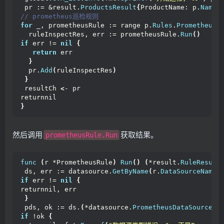
   LabelFilter:    inspectionTag.
Label
,
 pr := &result.
ProductsResult
{
ProductName: p.
Name
}
   Desc:           inspectionItem.
Description
,
// prometheus巡检规则
   AlertInfo:      inspectionItem.
OutputTemplate
,
for
 _, prometheusRule := range p.
Rules
.
Prometheus
   DataSourceName: dataSource.
Name
,
  ruleInspectRes, err := prometheusRule.
Run
()
}
if
 err != 
nil
{
return
 err
// 添加到规则列表
}
  prometheusRules = 
append
(
prometheusRules, promet
  pr.
Add
(
ruleInspectRes
)
}
}
 resultCh 
<
- pr
returnnil
// 创建规则集合
}
 rules := product.
Rules
{
  Prometheus: prometheusRules,
  AliyunSafe: 
[]
*product.
AliyunSafeRule
{}
,
 // 空列
然后调用
获取结果。
prometheusRule.Run
}
// 创建产品
func
(
r *PrometheusRule
)
Run
()
(
*result.
RuleResult
 prod := &product.
Product
{
 ds, err := datasource.
GetByName
(
r.
DataSourceName
)
  Name:  inspectionJob.
Name
,
if
 err != 
nil
{
  Rules: rules,
returnnil, err
}
}
 pds, ok := ds.
(
*datasource.
PrometheusDataSource
)
// 使用defer和recover捕获可能的panic
if
 !ok 
{
deferfunc
()
{