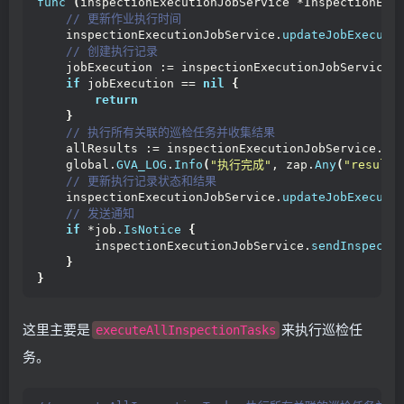
func
(
inspectionExecutionJobService *InspectionExe
 // 更新作业执行时间
    inspectionExecutionJobService.
updateJobExecuti
 // 创建执行记录
    jobExecution := inspectionExecutionJobService.
if
 jobExecution == 
nil
{
return
}
 // 执行所有关联的巡检任务并收集结果
    allResults := inspectionExecutionJobService.
ex
    global.
GVA_LOG
.
Info
(
"执行完成"
, zap.
Any
(
"results
 // 更新执行记录状态和结果
    inspectionExecutionJobService.
updateJobExecuti
 // 发送通知
if
 *job.
IsNotice
{
        inspectionExecutionJobService.
sendInspecti
}
}
这里主要是
来执行巡检任
executeAllInspectionTasks
务。