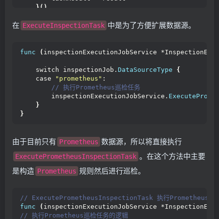
}()
 // 执行巡检任务
在
中是为了方便扩展数据源。
    inspectionExecutionJobService.
ExecuteInspectio
ExecuteInspectionTask
 // 等待结果接收完成
    resultWg.
Wait
()
return
 taskResult
func
(
inspectionExecutionJobService *InspectionExe
}
    switch inspectionJob.
DataSourceType
{
    case 
"prometheus"
:
 // 执行Prometheus巡检任务
        inspectionExecutionJobService.
ExecuteProme
}
}
由于目前只有
数据源，所以将直接执行
Prometheus
。在这个方法中主要
ExecutePrometheusInspectionTask
是构造
规则然后进行巡检。
Prometheus
// ExecutePrometheusInspectionTask 执行Prometheus
func
(
inspectionExecutionJobService *InspectionExe
// 执行Prometheus巡检任务的逻辑