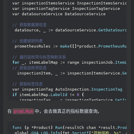
var inspectionItemsService InspectionItemsService
var inspectionTagService InspectionTagService
var dataSourceService DataSourceService
// 获取数据源信息
 dataSource, _ := dataSourceService.
GetDataSource
(
// 创建规则列表
 prometheusRules := 
make
([]
*product.
PrometheusRule
// 遍历巡检项与标签映射关系
for
 _, itemLabelMap := range inspectionJob.
ItemLab
// 获取巡检项信息
  inspectionItem, _ := inspectionItemsService.
GetI
// 获取标签信息
var inspectionTag AutoInspection.
InspectionTag
if
 itemLabelMap.
LabelId
 != 
0
{
   inspectionTag, _ = inspectionTagService.
GetInsp
}
在
中，会去做真正的指标数据查询。
prod.Run
// 创建Prometheus规则
  prometheusRule := &product.
PrometheusRule
{
   Name:           inspectionItem.
Name
,
func
(
p *Product
)
Run
(
resultCh chan *result.
Produc
   Rule:           inspectionItem.
Rule
,
 global.
GVA_LOG
.
Info
(
fmt.
Sprintf
(
"开始巡检, %s"
, p.
N