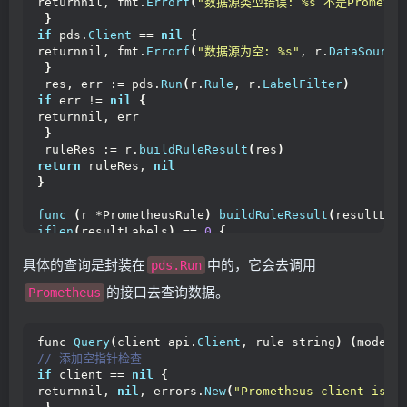
returnnil, fmt.
Errorf
(
"数据源类型错误: %s 不是Prometh
if
 r := 
recover
()
; r != 
nil
{
}
 // 记录panic信息
if
 pds.
Client
 == 
nil
{
   global.
GVA_LOG
.
Error
(
"执行巡检任务发生panic"
,
returnnil, fmt.
Errorf
(
"数据源为空: %s"
, r.
DataSource
    zap.
Any
(
"panic"
, r
)
,
}
    zap.
String
(
"jobName"
, inspectionJob.
Name
))
 res, err := pds.
Run
(
r.
Rule
, r.
LabelFilter
)
if
 err != 
nil
{
 // 创建一个表示失败的结果并发送到结果通道
returnnil, err
   pr := &result.
ProductsResult
{
ProductName: inspe
}
 ruleRes := r.
buildRuleResult
(
res
)
 // 为每个规则创建失败结果
return
 ruleRes, 
nil
for
 _, rule := range prometheusRules 
{
}
    errorMsg := fmt.
Sprintf
(
"巡检执行失败: %v"
, r
)
    failureResult := result.
NewRuleResult
(
func
(
r *PrometheusRule
)
buildRuleResult
(
resultLab
     result.
WithInspectionInfo
(
rule.
Name
)
,
iflen
(
resultLabels
)
 == 
0
{
     result.
WithInspectionResult
(
result.
ABNORMAL
)
,
return
 result.
NewRuleResult
(
result.
WithInspectionI
     result.
WithInspectionErrorInfo
(
具体的查询是封装在
中的，它会去调用
   result.
WithInspectionResult
(
result.
NORMAL
))
pds.Run
[]
map
[
string
]
string
{{
}
的接口去查询数据。
"error"
: errorMsg,
Prometheus
return
 result.
NewRuleResult
(
result.
WithInspectionI
"rule"
:  rule.
Rule
,
  result.
WithInspectionResult
(
result.
ABNORMAL
)
,
}}
,
  result.
WithInspectionErrorInfo
(
resultLabels, r.
A
"执行规则 {{rule}} 时发生错误: {{error}}"
,
func 
Query
(
client api.
Client
, rule string
)
(
model.
}
)
,
// 添加空指针检查
)
if
 client == 
nil
{
    pr.
Add
(
failureResult
)
returnnil, 
nil
, errors.
New
(
"Prometheus client is n
}