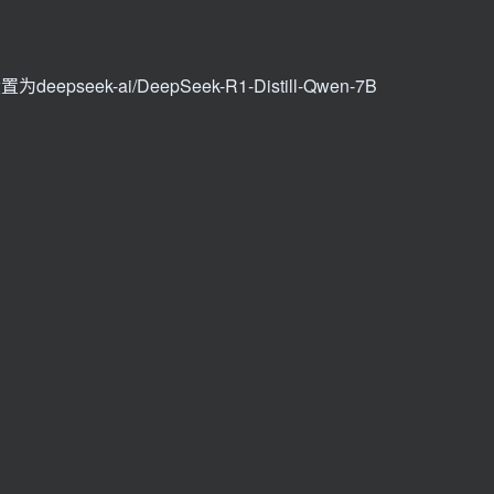
eek-ai/DeepSeek-R1-Distill-Qwen-7B