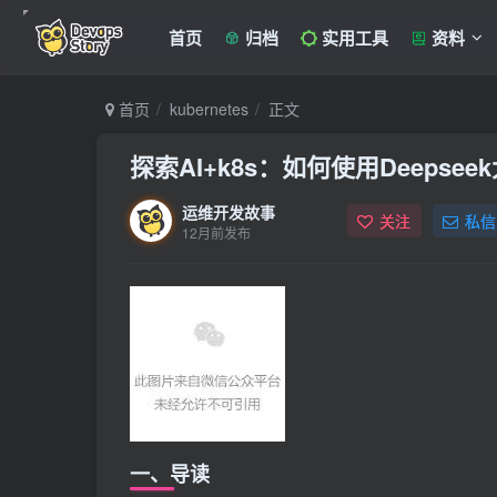
首页
归档
实用工具
资料
首页
kubernetes
正文
探索AI+k8s：如何使用Deepseek
运维开发故事
关注
私信
12月前发布
一、导读