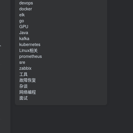
devops
docker
。
elk
，
go
GPU
Java
kafka
人
kubernetes
Linux相关
prometheus
sre
zabbix
工具
故障恢复
杂谈
网络编程
面试