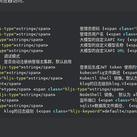
浏览器访问：
s-type"
>
string
<
/span
>
            管理员密码 
(<
span 
class
=
"
s-type"
>
string
<
/span
>
            管理员用户名 
(<
span 
class
ype"
>
string
<
/span
>
               大模型的自定义API 
Key
(<
sp
-type"
>
string
<
/span
>
             大模型的自定义模型名称 
(<
sp
ype"
>
string
<
/span
>
               大模型的自定义API 
URL
(<
sp
    调试模式
       是否自动注册纳管宿主集群，默认启用
ljs-type"
>
string
<
/span
>
          登录后生成JWT token 使用的
pe"
>
string
<
/span
>
                kubeconfig文件路径 
(<
spa
=
"hljs-type"
>
string
<
/span
>
       Kubectl Shell 镜像。默认为
nt
<
/span
>
                        klog的日志级别klog.
V
(<
spa
"
>
type
<
/span
>
<
span 
class
=
"hljs-type"
>
string
<
/span
>
    
ljs-type"
>
string
<
/span
>
          NodeShell 镜像。 默认为 a
t
<
/span
>
                         监听端口 
(<
span 
class
=
"h
ype"
>
string
<
/span
>
               sqlite数据库文件路径， 
(<
s
    klog的日志级别 
(<
span 
class
=
"hljs-keyword"
>
default
<
/span