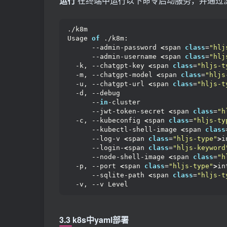
运行
在终端中运行以下命令启动服务，并通过
./k8m
Usage 
of
 ./k8m:
      --admin-password 
<
span 
class
=
"hlj
      --admin-username 
<
span 
class
=
"hlj
  -k, --chatgpt-key 
<
span 
class
=
"hljs-t
  -m, --chatgpt-model 
<
span 
class
=
"hljs
  -u, --chatgpt-url 
<
span 
class
=
"hljs-t
  -d, --debug                        
      --
in
-cluster                
      --jwt-token-secret 
<
span 
class
=
"h
  -c, --kubeconfig 
<
span 
class
=
"hljs-ty
      --kubectl-shell-image 
<
span 
class
      --log-v 
<
span 
class
=
"hljs-type"
>
i
      --login-
<
span 
class
=
"hljs-keyword
      --node-shell-image 
<
span 
class
=
"h
  -p, --port 
<
span 
class
=
"hljs-type"
>
in
      --sqlite-path 
<
span 
class
=
"hljs-t
  -v, --v Level                      
3.3 k8s中yaml部署