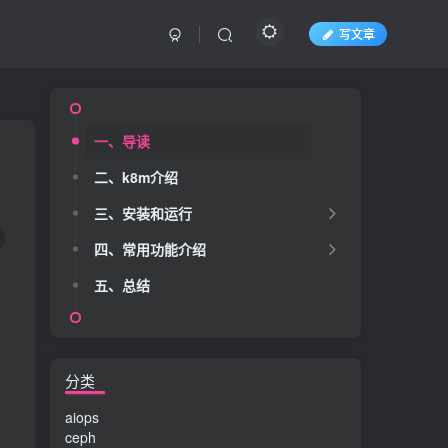
写文章
一、导读
二、k8m介绍
三、安装和运行
四、常用功能介绍
五、总结
分类
aiops
ceph