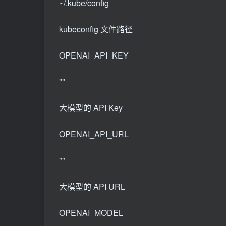
~/.kube/config
kubeconfig 文件路径
OPENAI_API_KEY
""
大模型的 API Key
OPENAI_API_URL
""
大模型的 API URL
OPENAI_MODEL