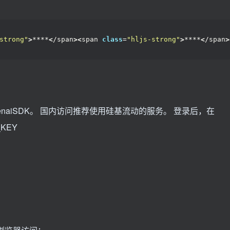
strong"
>
****
<
/span
><
span 
class
=
"hljs-strong"
>
****
<
/span
>
/go-openaiSDK。 国内访问推荐使用硅基流动的服务。 登录后，在
I_KEY