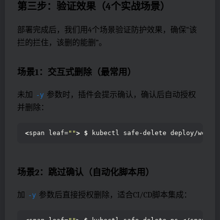
第三步：验证效果（4个实战场景）
部署完成后，我们用4个场景验证防护效果，确保“该
拦的拦住，该删的能删”。
场景1：交互式删除（最常用）
未加
参数时，插件会提示确认，确认后自动授权
-y
并删除：
<
span leaf=
""
>
$
 kubectl safe-delete deploy/web  
场景2：跳过确认（自动化脚本用）
加
参数后直接授权删除，适合CI/CD脚本集成：
-y