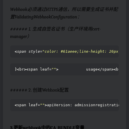
Webhook必须通过HTTPS通信，所以需要生成证书并配
置ValidatingWebhookConfiguration：
###### 1. 生成自签名证书（生产环境用cert-
manager）
<
span style=
"color: #61aeee;line-height: 26px;"
><
)<
br
><
span leaf=
""
>
            usage
<
/span
><
br
><
s
###### 2. 创建Webhook配置
<
span leaf=
""
>
apiVersion: admissionregistration.
k
3.更新webhook中的CA_BUNDLE变量