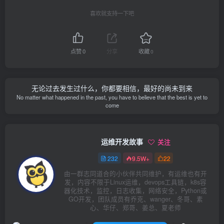
喜欢就支持一下吧
点赞
0
分享
收藏
0
无论过去发生过什么，你都要相信，最好的尚未到来
No matter what happened in the past, you have to believe that the best is yet to
come
运维开发故事
关注
232
9.5W+
22
由一群志同道合的小伙伴共同维护，有运维也有开
发，内容不限于Linux运维，devops工具链，k8s容
器化技术，监控，日志收集，网络安全，Python或
GO开发，团队成员有乔克、wanger、冬哥、素
心、华仔、郑哥、姜总、夏老师