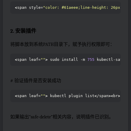
<
span style=
"color: #61aeee;line-height: 26px;"
><
2. 安装插件
将脚本放到系统PATH目录下，赋予执行权限即可：
<
span leaf=
""
>
 sudo install -m 
755
 kubectl-safe-d
# 验证插件是否安装成功
<
span leaf=
""
>
 kubectl plugin list
<
/span
><
br
>
如果输出“safe-delete”相关内容，说明插件已识别。