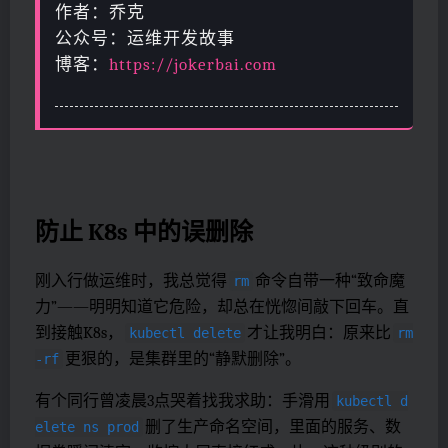
作者：乔克
公众号：运维开发故事
博客：
https://jokerbai.com
防止 K8s 中的误删除
刚入行做运维时，我总觉得
命令自带一种“致命魔
rm
力”——明明知道它危险，却总在恍惚间敲下回车。直
到接触K8s，
才让我明白：原来比
kubectl delete
rm
更狠的，是集群里的“静默删除”。
-rf
有个同行曾凌晨3点哭着找我求助：手滑用
kubectl d
删了生产命名空间，里面的服务、数
elete ns prod