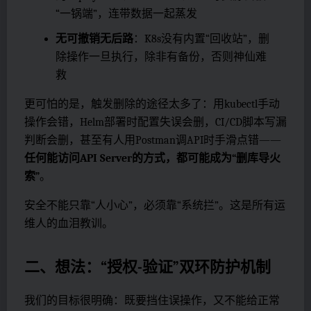
“一锅端”，连带数据一起蒸发
无可撤销无后路
：K8s没有内置“回收站”，删
除操作一旦执行，除非有备份，否则神仙难
救
更可怕的是，触发删除的途径太多了：用kubectl手动
操作会错，Helm部署时配置失误会删，CI/CD脚本写漏
判断会删，甚至有人用Postman调API时手滑点错——
任何能访问API Server的方式，都可能成为“删库导火
索”
。
安全不能只靠“人小心”，必须靠“系统拦”。这是所有运
维人的血泪教训。
二、想法：“授权-验证”双环防护机制
我们的目标很明确：既要挡住误操作，又不能给正常