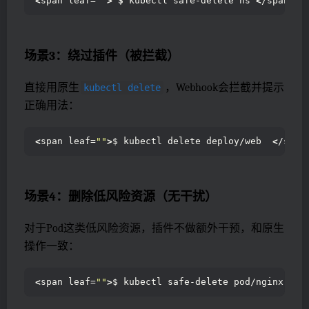
<
span leaf=
""
>
$
 kubectl safe-delete ns 
<
/span
><
s
场景3：绕过插件（被拦截）
直接用原生
，Webhook会拦截并提示
kubectl delete
正确用法：
<
span leaf=
""
>
$ kubectl delete deploy/web  
<
/span
场景4：删除低风险资源（无干扰）
对于Pod这类低风险资源，插件不做额外干预，和原生
操作一致：
<
span leaf=
""
>
$ kubectl safe-delete pod/nginx-xxx