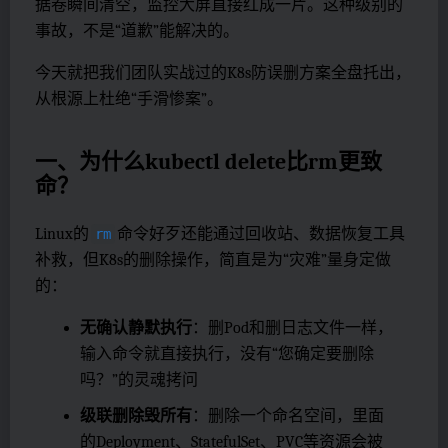
据卷瞬间清空，监控大屏直接红成一片。这种级别的
事故，不是“道歉”能解决的。
今天就把我们团队实战过的K8s防误删方案全盘托出，
从根源上杜绝“手滑惨案”。
一、为什么kubectl delete比rm更致
命？
Linux的
命令好歹还能通过回收站、数据恢复工具
rm
补救，但K8s的删除操作，简直是为“灾难”量身定做
的：
无确认静默执行
：删Pod和删日志文件一样，
输入命令就直接执行，没有“您确定要删除
吗？”的灵魂拷问
级联删除毁所有
：删除一个命名空间，里面
的Deployment、StatefulSet、PVC等资源会被