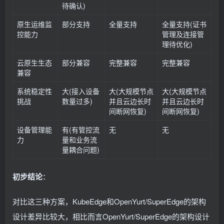
待确认)
原生运维监
部分支持
全量支持
全量支持(证书
控能力
管理及连接管
理待优化)
云原生生态
部分兼容
完整兼容
完整兼容
兼容
系统稳定性
大(接入设备
大(大规模节点
大(大规模节点
挑战
数量过多)
并且云边长时
并且云边长时
间断网恢复)
间断网恢复)
设备管理能
有(有管控流
无
无
力
量和业务流
量耦合问题)
初步结论
：
对比这三种方案，KubeEdge和OpenYurt/SuperEdge的架构
设计差异比较大，相比而言OpenYurt/SuperEdge的架构设计