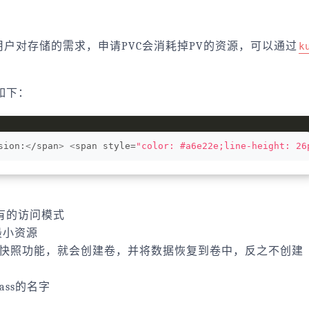
m）用于表达用户对存储的需求，申请PVC会消耗掉PV的资源，可以通过
k
如下：
sion:
<
/span
>
<
span style=
"color: #a6e22e;line-height: 26
拥有的访问模式
最小资源
者具有卷快照功能，就会创建卷，并将数据恢复到卷中，反之不创建
Class的名字