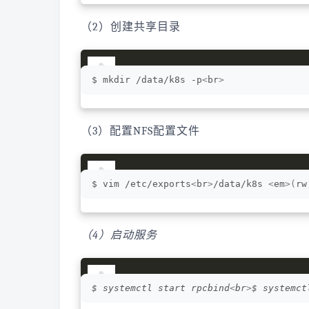
（2）创建共享目录
$ mkdir /data/k8s -p
<
br
>
（3）配置NFS配置文件
$ vim /etc/exports
<
br
>
/data/k8s 
<
em
>(
rw
（4）启动服务
$ systemctl start rpcbind
<
br
>
$ systemct