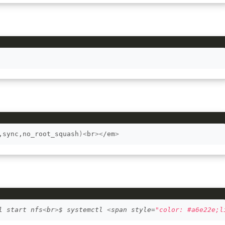
,sync,no_root_squash
)<
br
><
/em
>
l start nfs
<
br
>
$ systemctl 
<
span style=
"color: #a6e22e;l