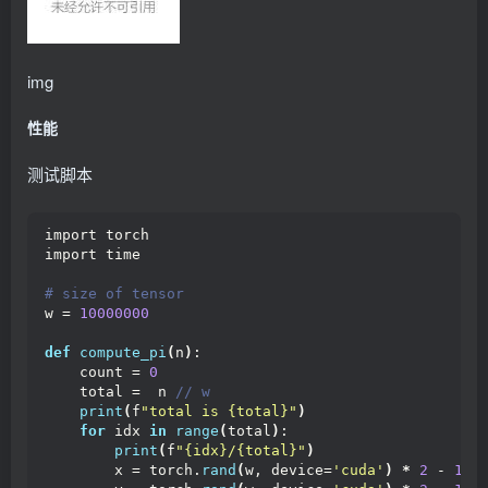
              fieldPath: 
"spec.nodeName"
        - name: NODE_LABEL
          value: 
"nvidia.com/device-plugin.config"
        - name: CONFIG_FILE_SRCDIR
img
          value: 
"/available-configs"
        - name: CONFIG_FILE_DST
性能
          value: 
"/config/config.yaml"
        - name: DEFAULT_CONFIG
测试脚本
          value: 
"config0"
        - name: FALLBACK_STRATEGIES
          value: 
"named,single"
        - name: SEND_SIGNAL
import torch
          value: 
"true"
import time
        - name: SIGNAL
          value: 
"1"
 # SIGHUP
# size of tensor
        - name: PROCESS_TO_SIGNAL
w = 
10000000
          value: 
"nvidia-device-plugin"
        volumeMounts:
def
compute_pi
(
n
)
:
          - name: available-configs
    count = 
0
            mountPath: /available-configs
    total =  n
 // w
          - name: config
print
(
f
"total is {total}"
)
            mountPath: /config
for
 idx 
in
range
(
total
)
:
        securityContext:
print
(
f
"{idx}/{total}"
)
          capabilities:
        x = torch.
rand
(
w, device=
'cuda'
)
*
2
 - 
1
            add: