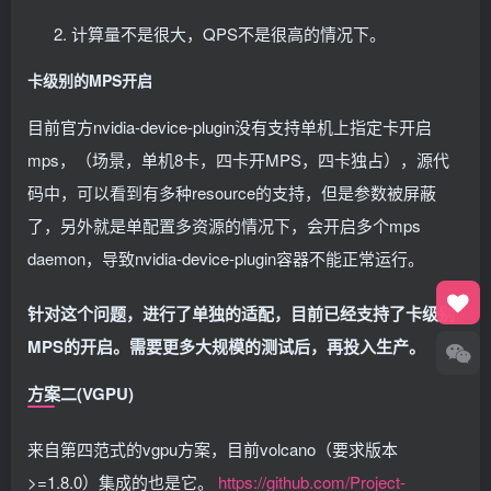
              mountPath: /available-configs
计算量不是很大，QPS不是很高的情况下。
            - name: config
              mountPath: /config
        - image: nvcr.
io
/nvidia/k8s-device-plugin:
卡级别的MPS开启
          imagePullPolicy: IfNotPresent
          name: mps-control-daemon-ctr
目前官方nvidia-device-plugin没有支持单机上指定卡开启
          command: 
[
mps-control-daemon
]
          env:
mps，（场景，单机8卡，四卡开MPS，四卡独占），源代
          - name: NODE_NAME
码中，可以看到有多种resource的支持，但是参数被屏蔽
            valueFrom:
              fieldRef:
了，另外就是单配置多资源的情况下，会开启多个mps
                apiVersion: v1
                fieldPath: spec.
nodeName
daemon，导致nvidia-device-plugin容器不能正常运行。
          - name: CONFIG_FILE
            value: /config/config.
yaml
针对这个问题，进行了单独的适配，目前已经支持了卡级别
          - name: NVIDIA_MIG_MONITOR_DEVICES
            value: all
MPS的开启。需要更多大规模的测试后，再投入生产。
          - name: NVIDIA_VISIBLE_DEVICES
            value: all
方案二(VGPU)
          - name: NVIDIA_DRIVER_CAPABILITIES
            value: compute,utility
          securityContext:
来自第四范式的vgpu方案，目前volcano（要求版本
            privileged: 
true
          volumeMounts:
>=1.8.0）集成的也是它。
https://github.com/Project-
          - name: mps-shm