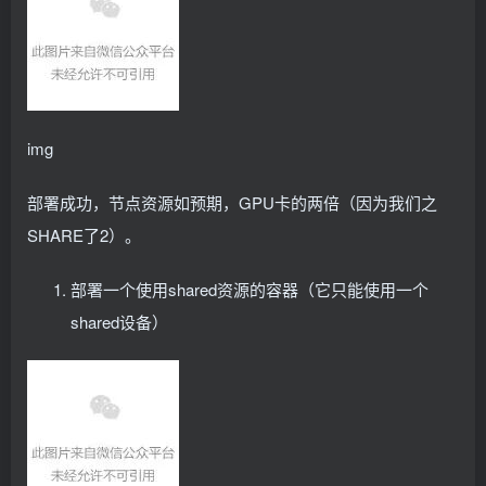
rules:
  - apiGroups: 
[
""
]
    resources: 
[
"nodes"
]
    verbs: 
[
"get"
, 
"list"
, 
"watch"
]
---
# Source: nvidia-device-plugin/templates/role-bind
apiVersion: rbac.
authorization
.
k8s
.
io
/v1
img
kind: ClusterRoleBinding
metadata:
  name: nvidia-device-plugin-role-binding
部署成功，节点资源如预期，GPU卡的两倍（因为我们之
  namespace: kube-system
  labels:
SHARE了2）。
    helm.
sh
/chart: nvidia-device-plugin-
0.15
.
0
-rc.
    app.
kubernetes
.
io
/name: nvidia-device-plugin
    app.
kubernetes
.
io
/version: 
"0.15.0-rc.2"
部署一个使用shared资源的容器（它只能使用一个
    app.
kubernetes
.
io
/managed-by: Helm
shared设备）
subjects:
  - kind: ServiceAccount
    name: nvidia-device-plugin-service-account
    namespace: kube-system
roleRef:
  kind: ClusterRole
  name: nvidia-device-plugin-role
  apiGroup: rbac.
authorization
.
k8s
.
io
---