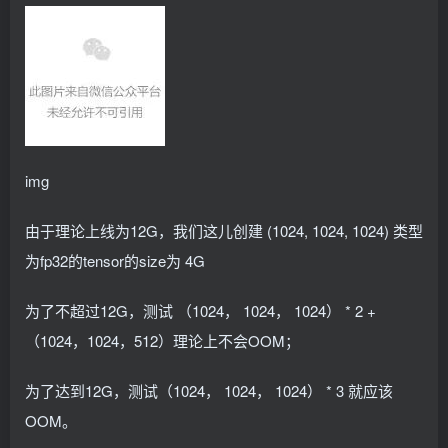
      securityContext:
{}
      serviceAccountName: nvidia-device-plugin-ser
      shareProcessNamespace: 
true
      initContainers:
      - image: nvcr.
io
/nvidia/k8s-device-plugin:v0
        name: nvidia-device-plugin-init
        command: 
[
"config-manager"
]
        env:
        - name: ONESHOT
img
          value: 
"true"
        - name: KUBECONFIG
由于理论上线为12G，我们这儿创建 (1024, 1024, 1024) 类型
          value: 
""
        - name: NODE_NAME
为fp32的tensor的size为 4G
          valueFrom:
            fieldRef:
              fieldPath: 
"spec.nodeName"
为了不超过12G，测试 （1024， 1024， 1024） * 2 +
        - name: NODE_LABEL
          value: 
"nvidia.com/device-plugin.config"
（1024，1024，512）理论上不会OOM；
        - name: CONFIG_FILE_SRCDIR
          value: 
"/available-configs"
为了达到12G，测试（1024， 1024， 1024） * 3 就应该
        - name: CONFIG_FILE_DST
          value: 
"/config/config.yaml"
OOM。
        - name: DEFAULT_CONFIG
          value: 
"config0"