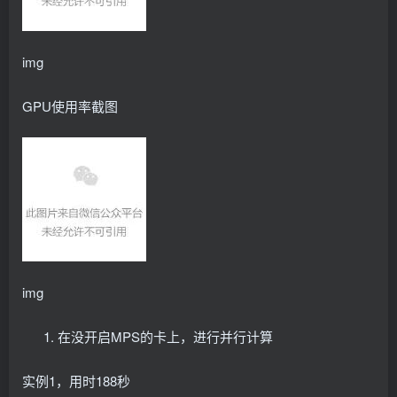
      initContainers:
      - image: nvcr.
io
/nvidia/k8s-device-plugin:v0
        name: mps-control-daemon-mounts
        command: 
[
mps-control-daemon, mount-shm
]
img
        securityContext:
          privileged: 
true
        volumeMounts:
GPU使用率截图
        - name: mps-root
          mountPath: /mps
          mountPropagation: Bidirectional
      - image: nvcr.
io
/nvidia/k8s-device-plugin:v0
        name: mps-control-daemon-init
        command: 
[
"config-manager"
]
        env:
        - name: ONESHOT
          value: 
"true"
        - name: KUBECONFIG
          value: 
""
img
        - name: NODE_NAME
          valueFrom:
            fieldRef:
在没开启MPS的卡上，进行并行计算
              fieldPath: 
"spec.nodeName"
        - name: NODE_LABEL
          value: 
"nvidia.com/device-plugin.config"
实例1，用时188秒
        - name: CONFIG_FILE_SRCDIR