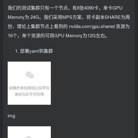
data:
我们的测试集群只有一个节点，有8张4090卡，单卡GPU
  config0: |-
    version: v1
Memory为 24G。我们采用MPS方案，将卡副本SHARE为两
  config1: |-
份，理论上集群节点上看到的 nvidia.com/gpu.shared 资源为
    version: v1
16个，单个资源的可用GPU Memory为12G左右。
    sharing:
      mps:
        renameByDefault: 
true
部署yaml到集群
        resources:
        - name: nvidia.
com
/gpu
          replicas: 
2
---
# Source: nvidia-device-plugin/templates/role.yml
apiVersion: rbac.
authorization
.
k8s
.
io
/v1
kind: ClusterRole
metadata:
  name: nvidia-device-plugin-role
  namespace: kube-system
  labels:
    helm.
sh
/chart: nvidia-device-plugin-
0.15
.
0
-rc.
img
    app.
kubernetes
.
io
/name: nvidia-device-plugin
    app.
kubernetes
.
io
/version: 
"0.15.0-rc.2"
    app.
kubernetes
.
io
/managed-by: Helm