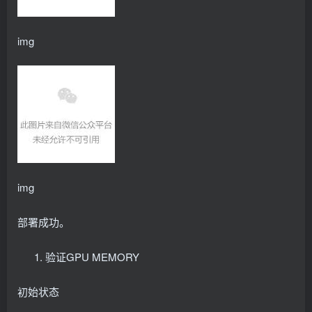
# Source: nvidia-device-plugin/templates/daemonset
apiVersion: apps/v1
kind: DaemonSet
img
metadata:
  name: nvidia-device-plugin
  namespace: kube-system
  labels:
    helm.
sh
/chart: nvidia-device-plugin-
0.15
.
0
-rc.
    app.
kubernetes
.
io
/name: nvidia-device-plugin
    app.
kubernetes
.
io
/version: 
"0.15.0-rc.2"
    app.
kubernetes
.
io
/managed-by: Helm
spec:
  selector:
    matchLabels:
      app.
kubernetes
.
io
/name: nvidia-device-plugin
img
  updateStrategy:
    type: RollingUpdate
部署成功。
  template:
    metadata:
      labels:
验证GPU MEMORY
        app.
kubernetes
.
io
/name: nvidia-device-plug
      annotations:
        checksum/config: 5cae25ed78745124db43b0147
初始状态
    spec:
      priorityClassName: system-node-critical