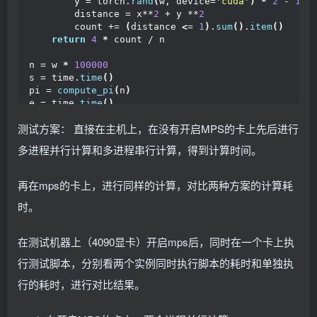
        y = torch.
rand
(
w, device=
'cuda'
)
*
2
 - 
1
              - SYS_ADMIN
        distance = x**
2
 + y **
2
      - image: nvcr.
io
/nvidia/k8s-device-plugin:v0
        count += 
(
distance 
<
= 
1
)
.
sum
()
.
item
()
        imagePullPolicy: IfNotPresent
return
4
*
 count / n
        name: nvidia-device-plugin-ctr
        command: 
[
"nvidia-device-plugin"
]
n = w 
*
100000
        env:
s = time.
time
()
          - name: MPS_ROOT
pi = 
compute_pi
(
n
)
            value: 
"/run/nvidia/mps"
e = time.
time
()
          - name: CONFIG_FILE
测试方案： 直接在主机上，在没有开启MPS的卡上先后进行
            value: /config/config.
yaml
print
(
f
"total {e - s}"
)
          - name: NVIDIA_MIG_MONITOR_DEVICES
print
(
f
"pi is {pi}"
)
多进程并行计算和多进程串行计算，得到计算时间。
            value: all
          - name: NVIDIA_VISIBLE_DEVICES
            value: all
再在mps的卡上，进行同样的计算，对比两种方案的计算耗
          - name: NVIDIA_DRIVER_CAPABILITIES
            value: compute,utility
时。
        securityContext:
          capabilities:
在测试机器上（4090显卡）开启mps后，同时在一个卡上执
            add:
              - SYS_ADMIN
行测试脚本，分别看两个实例同时执行脚本的耗时和单独执
        volumeMounts:
          - name: device-plugin
行的耗时，进行对比结果。
            mountPath: /var/lib/kubelet/device-plu
 # The MPS /dev/shm is needed to allow fo