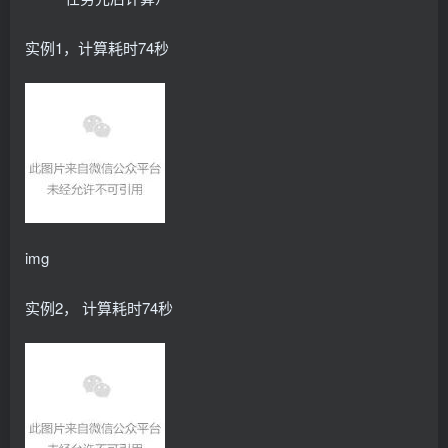
  name: nvidia-device-plugin-mps-control-daemon
  namespace: kube-system
  labels:
实例1，计算耗时74秒
    helm.
sh
/chart: nvidia-device-plugin-
0.15
.
0
-rc.
    app.
kubernetes
.
io
/name: nvidia-device-plugin
    app.
kubernetes
.
io
/version: 
"0.15.0-rc.2"
    app.
kubernetes
.
io
/managed-by: Helm
spec:
  selector:
    matchLabels:
      app.
kubernetes
.
io
/name: nvidia-device-plugin
  updateStrategy:
    type: RollingUpdate
  template:
img
    metadata:
      labels:
        app.
kubernetes
.
io
/name: nvidia-device-plug
实例2， 计算耗时74秒
      annotations:
        checksum/config: 5cae25ed78745124db43b0147
    spec:
      priorityClassName: system-node-critical
      securityContext:
{}
      serviceAccountName: nvidia-device-plugin-ser
      shareProcessNamespace: 
true