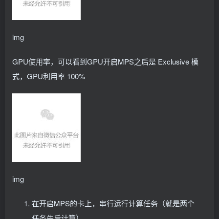
        - name: available-configs
          configMap:
            name: 
"nvidia-device-plugin-configs"
        - name: config
img
          emptyDir: 
{}
      affinity:
        nodeAffinity:
GPU使用率，可以看到GPU开启MPS之后是 Exclusive 模
          requiredDuringSchedulingIgnoredDuringExe
            nodeSelectorTerms:
式，GPU利用率 100%
            - matchExpressions:
              - key: nvidia.
com
/gpu.
present
                operator: 
In
                values:
                - 
"true"
      tolerations:
        - key: CriticalAddonsOnly
          operator: Exists
        - effect: NoSchedule
          key: nvidia.
com
/gpu
          operator: Exists
img
---
# Source: nvidia-device-plugin/templates/daemonset
apiVersion: apps/v1
在开启MPS的卡上，串行运行计算任务（就是两个
kind: DaemonSet
metadata:
任务先后计算）