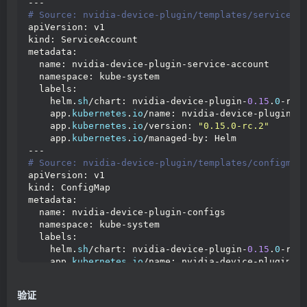
---
# Source: nvidia-device-plugin/templates/service-a
apiVersion: v1
kind: ServiceAccount
metadata:
  name: nvidia-device-plugin-service-account
  namespace: kube-system
  labels:
    helm.
sh
/chart: nvidia-device-plugin-
0.15
.
0
-rc.
    app.
kubernetes
.
io
/name: nvidia-device-plugin
    app.
kubernetes
.
io
/version: 
"0.15.0-rc.2"
    app.
kubernetes
.
io
/managed-by: Helm
---
# Source: nvidia-device-plugin/templates/configmap
apiVersion: v1
kind: ConfigMap
metadata:
  name: nvidia-device-plugin-configs
  namespace: kube-system
  labels:
    helm.
sh
/chart: nvidia-device-plugin-
0.15
.
0
-rc.
    app.
kubernetes
.
io
/name: nvidia-device-plugin
    app.
kubernetes
.
io
/version: 
"0.15.0-rc.2"
验证
    app.
kubernetes
.
io
/managed-by: Helm