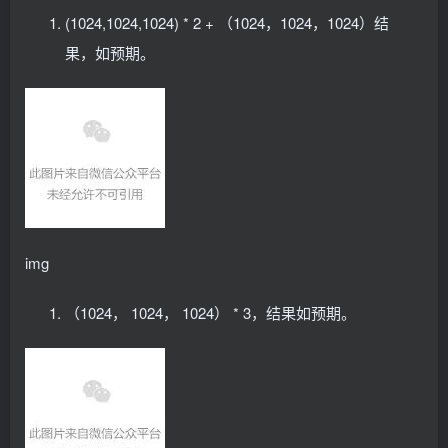
        - name: FALLBACK_STRATEGIES
(1024,1024,1024) * 2 + （1024，1024，1024）结
          value: 
"named,single"
        - name: SEND_SIGNAL
果，如预期。
          value: 
"false"
        - name: SIGNAL
          value: 
""
        - name: PROCESS_TO_SIGNAL
          value: 
""
        volumeMounts:
          - name: available-configs
            mountPath: /available-configs
          - name: config
            mountPath: /config
      containers:
img
      - image: nvcr.
io
/nvidia/k8s-device-plugin:v0
        name: nvidia-device-plugin-sidecar
        command: 
[
"config-manager"
]
（1024， 1024， 1024） * 3，结果如预期。
        env:
        - name: ONESHOT
          value: 
"false"
        - name: KUBECONFIG
          value: 
""
        - name: NODE_NAME
          valueFrom:
            fieldRef: