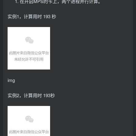
在开启MPS的卡上，两个进程并行计算。
          - name: mps-shm
            mountPath: /dev/shm
          - name: mps-root
实例1，计算用时 193 秒
            mountPath: /mps
          - name: cdi-root
            mountPath: /var/run/cdi
          - name: available-configs
            mountPath: /available-configs
          - name: config
            mountPath: /config
      volumes:
        - name: device-plugin
          hostPath:
            path: /var/lib/kubelet/device-plugins
        - name: mps-root
img
          hostPath:
            path: /run/nvidia/mps
            type: DirectoryOrCreate
实例2，计算用时 193秒
        - name: mps-shm
          hostPath:
            path: /run/nvidia/mps/shm
        - name: cdi-root
          hostPath:
            path: /var/run/cdi
            type: DirectoryOrCreate