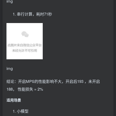
img
            value: 
"false"
          - name: KUBECONFIG
            value: 
""
串行计算，耗时71秒
          - name: NODE_NAME
            valueFrom:
              fieldRef:
                fieldPath: 
"spec.nodeName"
          - name: NODE_LABEL
            value: 
"nvidia.com/device-plugin.confi
          - name: CONFIG_FILE_SRCDIR
            value: 
"/available-configs"
          - name: CONFIG_FILE_DST
            value: 
"/config/config.yaml"
          - name: DEFAULT_CONFIG
img
            value: 
"config0"
          - name: FALLBACK_STRATEGIES
            value: 
"named,single"
结论：开启MPS的性能影响不大，开启后193 ，未开启
          - name: SEND_SIGNAL
            value: 
"true"
188， 性能损失 = 2%
          - name: SIGNAL
            value: 
"1"
适用场景
          - name: PROCESS_TO_SIGNAL
            value: 
"/usr/bin/mps-control-daemon"
          volumeMounts:
小模型
            - name: available-configs