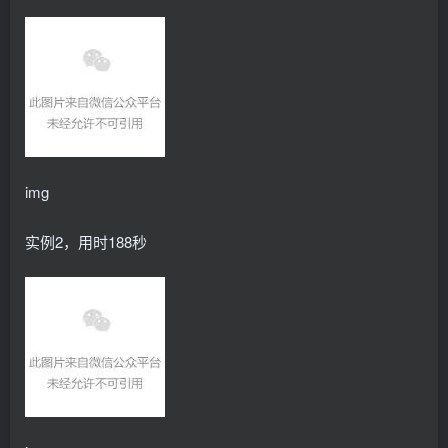
          value: 
"/available-configs"
        - name: CONFIG_FILE_DST
          value: 
"/config/config.yaml"
        - name: DEFAULT_CONFIG
          value: 
"config0"
        - name: FALLBACK_STRATEGIES
          value: 
"named,single"
        - name: SEND_SIGNAL
          value: 
"false"
        - name: SIGNAL
img
          value: 
""
        - name: PROCESS_TO_SIGNAL
          value: 
""
实例2，用时188秒
        volumeMounts:
          - name: available-configs
            mountPath: /available-configs
          - name: config
            mountPath: /config
      containers:
 # TODO: How do we synchronize the plugin a
        - image: nvcr.
io
/nvidia/k8s-device-plugin:
          name: mps-control-daemon-sidecar
          command: 
[
"config-manager"
]
          env:
          - name: ONESHOT