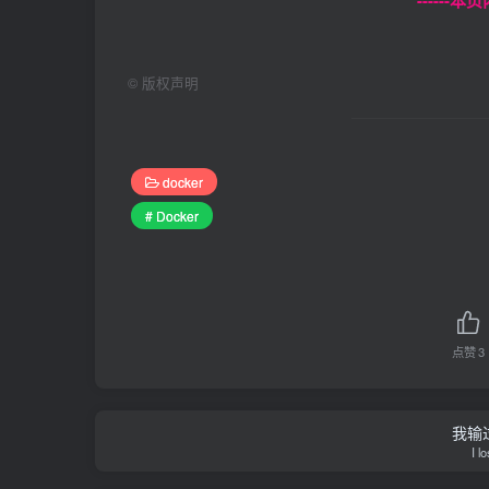
------
©
版权声明
docker
# Docker
点赞
3
我输
I l