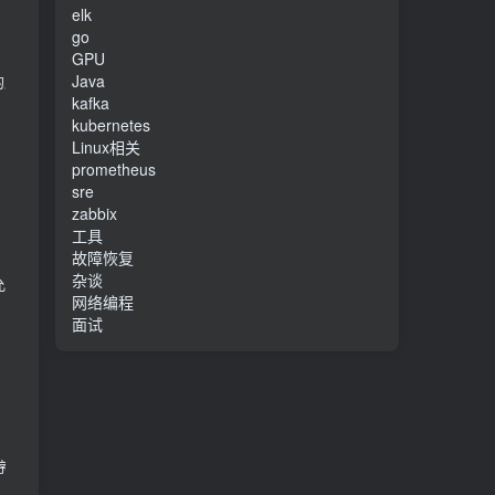
elk
go
GPU
Java
用程序通信。EXPOSE 命令定义在 Dockerfile 中，它可以帮助其
kafka
kubernetes
Linux相关
prometheus
sre
zabbix
工具
故障恢复
杂谈
允许主机上的其他服务或用户与容器中的应用程序通信。
网络编程
面试
监听了哪些端口，而 CMD 
-p
 则在运行容器时将容器内的端口映射到主机