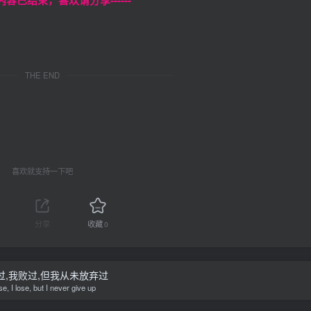
本页内容已结束，喜欢请分享------
THE END
喜欢就支持一下吧
分享
收藏
0
过,我败过,但我从未放弃过
ose, I lose, but I never give up