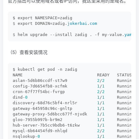
官方指出可以使用域名或者IP访问，我这里采用的是域名。
$ export NAMESPACE=zadig
$
 export DOMAIN=zadig.
jokerbai
.
com
$
 helm upgrade --install zadig . -f my-value.
yaml
 
（5）查看安装情况
$ kubectl get pod -n zadig 
NAME                              READY   STATUS  
aslan-5d6b86ccdf-st7w9            
2
/
2
     Running 
config-7d6654fb8-xcfmk            
1
/
1
     Running 
cron-67f77f54bc-fvrgp             
2
/
2
     Running 
dind-
0
1
/
1
     Running 
discovery-68d76c5bf4-nrl5r        
1
/
1
     Running 
gateway-645958c96c-gnltp          
1
/
1
     Running 
gateway-proxy-5d6bcc677f-njvdk    
1
/
1
     Running 
gloo-7955b997b-br9m2              
1
/
1
     Running 
hub-server-7b5cc9bdb6-t6zkw       
1
/
1
     Running 
mysql-6b64454fd9-nhlqd            
2
/
2
     Running 
nsqlookup-
0
1
/
1
     Running 