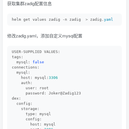
获取集群zadig配置信息
helm get values zadig -n zadig  
>
 zadig.
yaml
修改zadig.yaml，添加自定义mysql配置
USER-SUPPLIED VALUES:
tags:
  mysql: 
false
connections:
  mysql:
    host: mysql:
3306
    auth:
      user: root
      password: Joker@Zadig123
dex:
  config:
    storage:
      type: mysql
      config:
        host: mysql