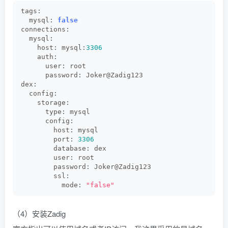
tags:
  mysql: 
false
connections:
  mysql:
    host: mysql:
3306
    auth:
      user: root
      password: Joker@Zadig123
dex:
  config:
    storage:
      type: mysql
      config:
        host: mysql
        port: 
3306
        database: dex
        user: root
        password: Joker@Zadig123
        ssl:
          mode: 
"false"
（4）安装Zadig