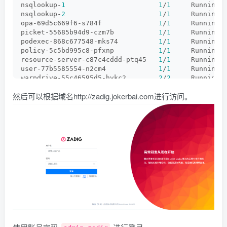
nsqlookup-
1
1
/
1
     Running 
nsqlookup-
2
1
/
1
     Running 
opa-69d5c669f6-s784f              
1
/
1
     Running 
picket-55685b94d9-czm7b           
1
/
1
     Running 
podexec-868c677548-mks74          
1
/
1
     Running 
policy-5c5bd995c8-pfxnp           
1
/
1
     Running 
resource-server-c87c4cddd-ptq45   
1
/
1
     Running 
user-77b5585554-n2cm4             
1
/
1
     Running 
warpdrive-55c46595d5-hvkc2        
2
/
2
     Running 
warpdrive-55c46595d5-mn9d8        
2
/
2
     Running 
然后可以根据域名http://zadig.jokerbai.com进行访问。
zadig-dex-d9df5944f-vgdkc         
1
/
1
     Running 
zadig-minio-5c576d44c8-rnkmp      
1
/
1
     Running 
zadig-mongodb-6dfb6f676f-9v5rq    
1
/
1
     Running 
zadig-portal-69d8f946b8-wqrpz     
1
/
1
     Running 