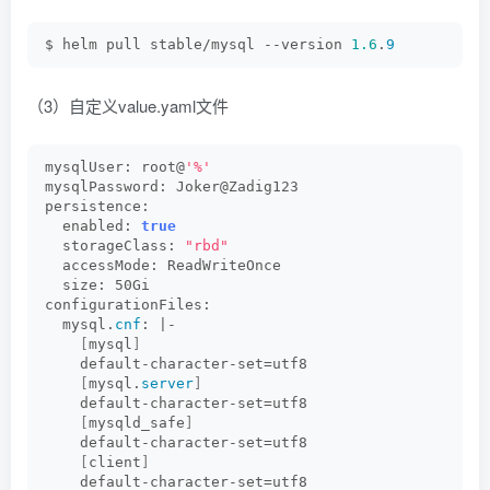
$ helm pull stable/mysql --version 
1.6
.
9
（3）自定义value.yaml文件
mysqlUser: root@
'%'
mysqlPassword: Joker@Zadig123
persistence:
  enabled: 
true
  storageClass: 
"rbd"
  accessMode: ReadWriteOnce
  size: 50Gi
configurationFiles:
  mysql.
cnf
: |-
[
mysql
]
    default-character-set=utf8
[
mysql.
server
]
    default-character-set=utf8
[
mysqld_safe
]
    default-character-set=utf8
[
client
]
    default-character-set=utf8