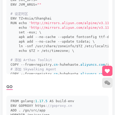
ENV JVM_ARGS=
""
# 设定时区
ENV TZ=Asia/Shanghai
RUN echo 
'http://mirrors.aliyun.com/alpine/v3.11/m
    echo 
'http://mirrors.aliyun.com/alpine/v3.11/c
    set -eux; \
    apk add --no-cache --update fontconfig ttf-dej
    apk add --no-cache --update tzdata; \
    ln -snf /usr/share/zoneinfo/$TZ /etc/localtime
    echo $TZ 
>
 /etc/timezone; \
# 添加 Arthas Toolkit
COPY --from=registry.
cn
-huhehaote.
aliyuncs
.
com
/jok
# 添加 Skywalking Agent
COPY --from=registry.
cn
-huhehaote.
aliyuncs
.
com
/jok
VOLUME 
[
"/opt"
]
GO
# ADD ${NAME}-bootstrap/build/libs/${NAME}-bootstr
ADD build/libs/$
{
NAME
}
-$
{
VERSION
}
-SNAPSHOT.
jar
 /op
ENTRYPOINT 
[
"sh"
, 
"-c"
, 
"java $JVM_OPTS $JVM_ARGS 
FROM golang:
1.17
.
5
 AS build-env
ENV GOPROXY https
://goproxy.cn
EXPOSE 
80
ADD . /go/src/app
WORKDIR /go/src/app