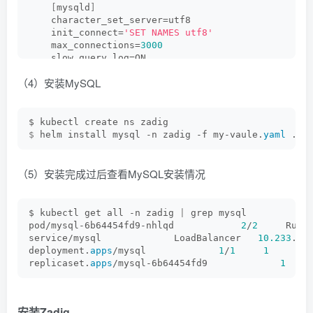
[
mysqld
]
    character_set_server=utf8
    init_connect=
'SET NAMES utf8'
    max_connections=
3000
    slow_query_log=ON
    slow_query_log_file=/tmp/mysql-slow.
log
（4）安装MySQL
    long_query_time=
1
    sql_mode=NO_UNSIGNED_SUBTRACTION,NO_ENGINE_SUB
    lower_case_table_names=
1
$ kubectl create ns zadig
$
 helm install mysql -n zadig -f my-vaule.
yaml
 .
（5）安装完成过后查看MySQL安装情况
$ kubectl get all -n zadig 
|
 grep mysql
pod/mysql-6b64454fd9-nhlqd            
2
/
2
     Runn
service/mysql             LoadBalancer   
10.233
.
7
.
deployment.
apps
/mysql             
1
/
1
1
replicaset.
apps
/mysql-6b64454fd9             
1
安装Zadig