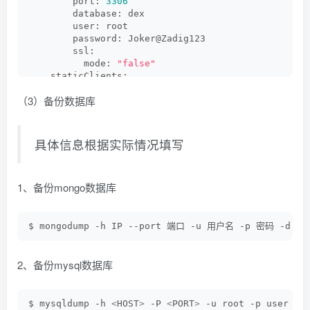
        port: 
3306
        database: dex
        user: root
        password: Joker@Zadig123
        ssl:
          mode: 
"false"
    staticClients:
    - id: zadig
（3）备份数据库
      name: zadig
      redirectURIs:
      - http
://zadig.jokerbai.com/api/v1/callback
      secret: ZXhhbXBsZS1hcHAtc2VjcmV0
具体信息根据实际情况填写
endpoint:
  FQDN: zadig.
ustax
.
tech
global:
1、备份mongo数据库
  extensions:
    extAuth:
      extauthzServerRef:
        namespace: zadig
$ mongodump -h IP --port 端口 -u 用户名 -p 密码 -d
2、备份mysql数据库
$ mysqldump -h 
<
HOST
>
 -P 
<
PORT
>
 -u root -p user 
>
 