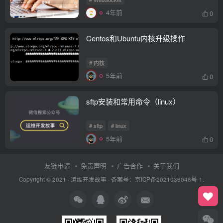
4年前
0
Centos和Ubuntu内核升级操作
# 内核
5年前
0
sftp安装和常用命令（linux）
# sftp
# linux
5年前
0
友链申请
免责声明
广告合作
关于我们
Copyright © 2021 ·
运维开发故事
·
备案号：京ICP备2021036046号-1.