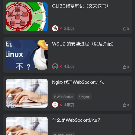
GLIBC修复笔记（文末送书）
2年前
0
WSL 2 的安装过程（以及介绍）
4年前
0
Nginx代理WebSocket方法
# WebSocket
# Nginx
4年前
0
什么是WebSocket协议？
# WebSocket