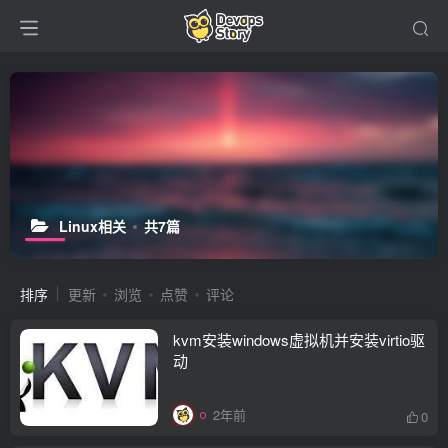
Linux相关
共7篇
排序
更新
浏览
点赞
评论
kvm安装windows虚拟机并安装virtio驱
动
2年前
0