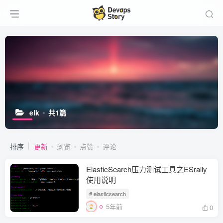
elk
共1篇
排序
更新
浏览
点赞
评论
ElasticSearch压力测试工具之ESrally
使用说明
# elasticsearch
5年前
0