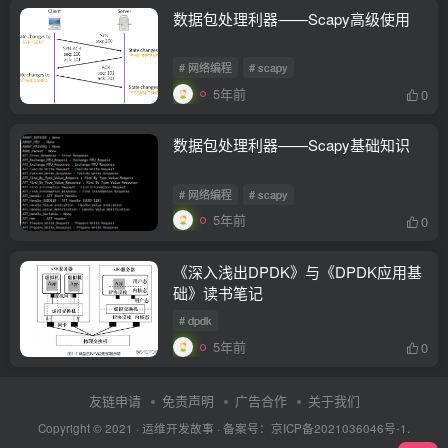
数据包处理利器——Scapy高级使用
# 网络编程
# scapy
5年前
0
数据包处理利器——Scapy基础知识
# 网络编程
# scapy
5年前
0
《深入浅出DPDK》与《DPDK应用基
础》读书笔记
# dpdk
5年前
0
友链申请
免责声明
广告合作
关于我们
Copyright © 2021 ·
运维开发故事
·
备案号：京ICP备2021036046号-1.