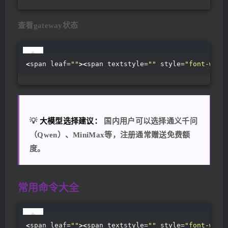
查看gateway状态
<
span leaf=
""
><
span textstyle=
""
 style=
"font-weig
💡
大模型选择建议：
国内用户可以选择通义千问
（Qwen）、MiniMax等，注册通常赠送免费额
度。
常用命令大全
<
span leaf=
""
><
span textstyle=
""
 style=
"font-weig