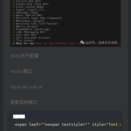
Skills先不配置
Hooks跳过
Open the web ui
查看监听端口
<
span leaf=
""
><
span textstyle=
""
 style=
"font-weig