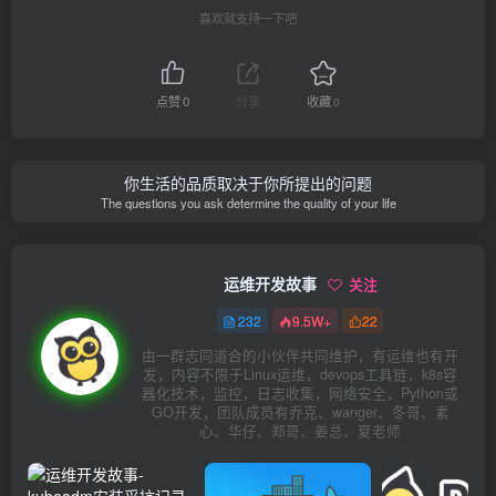
喜欢就支持一下吧
点赞
0
分享
收藏
0
你生活的品质取决于你所提出的问题
The questions you ask determine the quality of your life
运维开发故事
关注
232
9.5W+
22
由一群志同道合的小伙伴共同维护，有运维也有开
发，内容不限于Linux运维，devops工具链，k8s容
器化技术，监控，日志收集，网络安全，Python或
GO开发，团队成员有乔克、wanger、冬哥、素
心、华仔、郑哥、姜总、夏老师