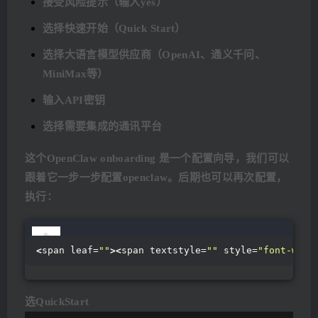
接受风险提示（输入yes）
选择快速开始（Quick Start）
选择大语言模型供应商（OpenAI、通义千问、
MiniMax等）
输入API密钥
选择需要集成的通讯平台
这个OpenClaw onboarding 是一个配置向导，我们可以
跟着它一步一步配置openclaw。后期也可以再次配置，
执行：
<
span leaf=
""
><
span textstyle=
""
 style=
"font-weig
选QuickStart