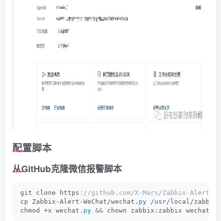
配置脚本
从GitHub克隆微信报警脚本
git clone https
://github.com/X-Mars/Zabbix-Alert-W
cp Zabbix-Alert-WeChat/wechat.
py
 /usr/local/zabbix
chmod +x wechat.
py
&&
 chown zabbix:zabbix wechat.
p