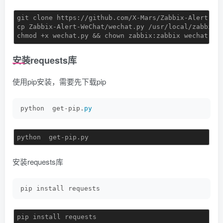
git clone https://github.com/X-Mars/Zabbix-Alert-WeC
cp Zabbix-Alert-WeChat/wechat.py /usr/local/zabbix34
chmod +x wechat.py && chown zabbix:zabbix wechat.py
安装requests库
使用pip安装，需要先下载pip
python  get-pip.
py
python  get-pip.py
安装requests库
pip install requests
pip install requests