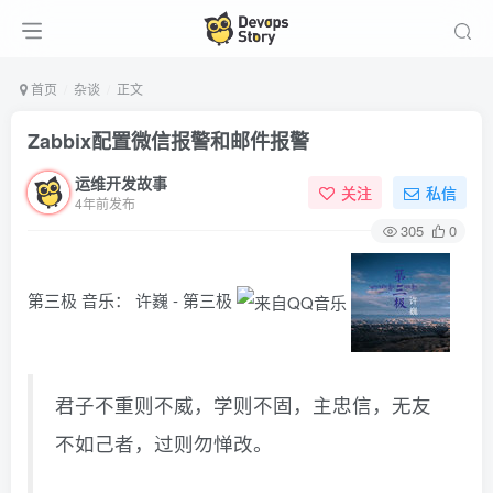
首页
杂谈
正文
Zabbix配置微信报警和邮件报警
运维开发故事
关注
私信
4年前发布
305
0
第三极
音乐：
许巍 - 第三极
君子不重则不威，学则不固，主忠信，无友
不如己者，过则勿惮改。