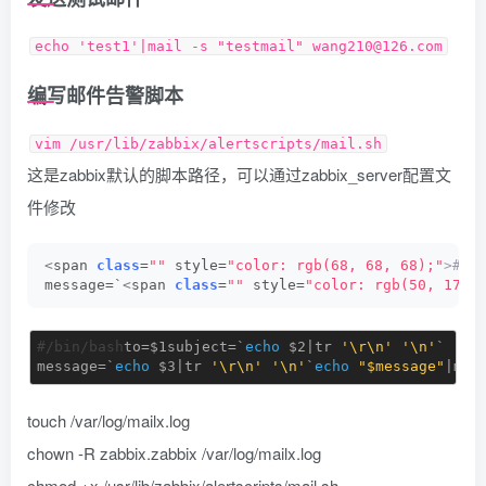
echo 'test1'|mail -s "testmail" wang210@126.com
编写邮件告警脚本
vim /usr/lib/zabbix/alertscripts/mail.sh
这是zabbix默认的脚本路径，可以通过zabbix_server配置文
件修改
<
span 
class
=
""
 style=
"color: rgb(68, 68, 68);"
>#/b
message=`
<
span 
class
=
""
 style=
"color: rgb(50, 170,
#/bin/bash
to=
$1
subject=`
echo
$2
|tr 
'\r\n'
'\n'
`

message=`
echo
$3
|tr 
'\r\n'
'\n'
`
echo
"
$message
"
|mai
touch /var/log/mailx.log
chown -R zabbix.zabbix /var/log/mailx.log
chmod +x /usr/lib/zabbix/alertscripts/mail.sh