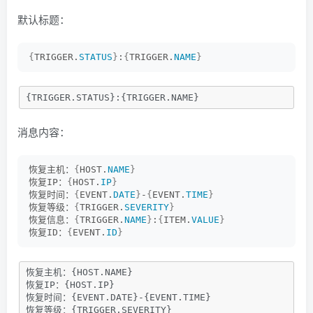
默认标题：
{
TRIGGER.
STATUS
}
:
{
TRIGGER.
NAME
}
{TRIGGER.STATUS}:{TRIGGER.NAME}
消息内容：
恢复主机：
{
HOST.
NAME
}
恢复IP：
{
HOST.
IP
}
恢复时间：
{
EVENT.
DATE
}
-
{
EVENT.
TIME
}
恢复等级：
{
TRIGGER.
SEVERITY
}
恢复信息：
{
TRIGGER.
NAME
}
:
{
ITEM.
VALUE
}
恢复ID：
{
EVENT.
ID
}
恢复主机：{HOST.NAME}

恢复IP：{HOST.IP}

恢复时间：{EVENT.DATE}-{EVENT.TIME}

恢复等级：{TRIGGER.SEVERITY}
