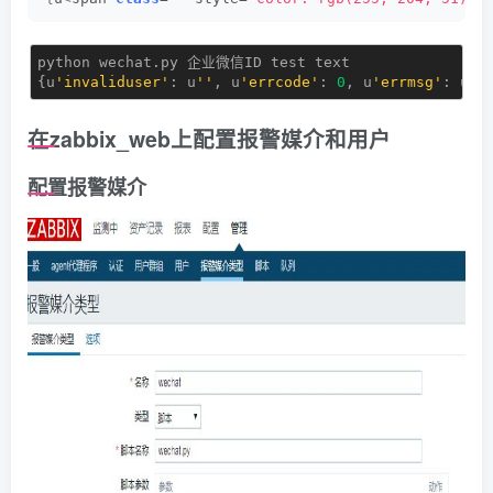
python wechat.py 企业微信ID test text

{u
'invaliduser'
: u
''
, u
'errcode'
: 
0
, u
'errmsg'
: u
'o
在zabbix_web上配置报警媒介和用户
配置报警媒介