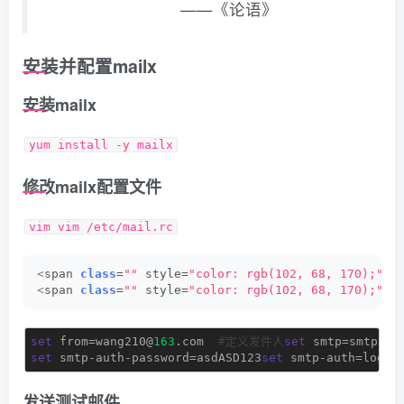
——《论语》
安装并配置mailx
安装mailx
yum install -y mailx
修改mailx配置文件
vim vim /etc/mail.rc
<
span 
class
=
""
 style=
"color: rgb(102, 68, 170);"
>
s
<
span 
class
=
""
 style=
"color: rgb(102, 68, 170);"
>
s
set
 from=wang210@
163
.com  
#定义发件人
set
 smtp=smtp.
16
set
 smtp-auth-password=asdASD123
set
 smtp-auth=login
发送测试邮件