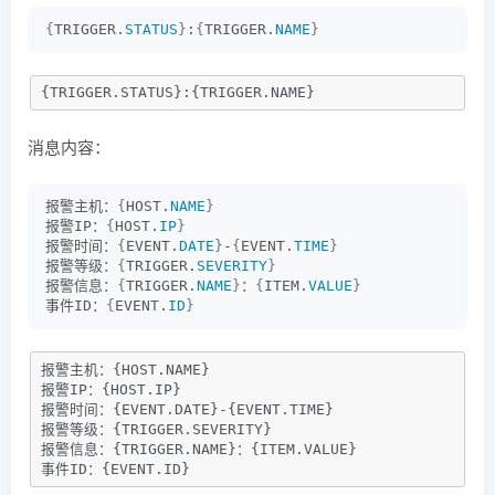
{
TRIGGER.
STATUS
}
:
{
TRIGGER.
NAME
}
{TRIGGER.STATUS}:{TRIGGER.NAME}
消息内容：
报警主机：
{
HOST.
NAME
}
报警IP：
{
HOST.
IP
}
报警时间：
{
EVENT.
DATE
}
-
{
EVENT.
TIME
}
报警等级：
{
TRIGGER.
SEVERITY
}
报警信息：
{
TRIGGER.
NAME
}
：
{
ITEM.
VALUE
}
事件ID：
{
EVENT.
ID
}
报警主机：{HOST.NAME}

报警IP：{HOST.IP}

报警时间：{EVENT.DATE}-{EVENT.TIME}

报警等级：{TRIGGER.SEVERITY}

报警信息：{TRIGGER.NAME}：{ITEM.VALUE}

事件ID：{EVENT.ID}