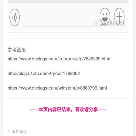
参考链接：
https://www.cnblogs.com/kumarhua/p/7645399.html
http://blog.51cto.com/tryrus/1782062
https://www.cnblogs.com/winstom/p/8883796.html
------本页内容已结束，喜欢请分享------
©
版权声明