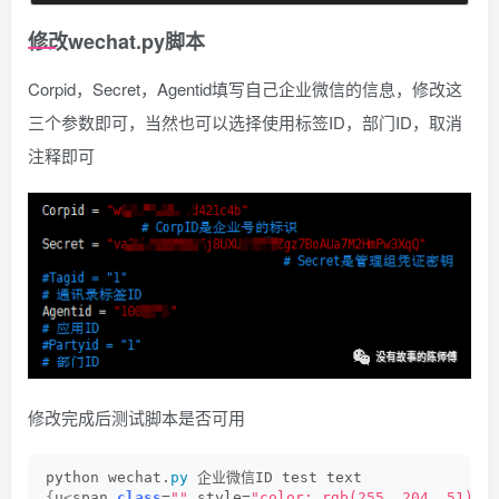
修改wechat.py脚本
Corpid，Secret，Agentid填写自己企业微信的信息，修改这
三个参数即可，当然也可以选择使用标签ID，部门ID，取消
注释即可
修改完成后测试脚本是否可用
python wechat.
py
 企业微信ID test text
{
u
<
span 
class
=
""
 style=
"color: rgb(255, 204, 51);"