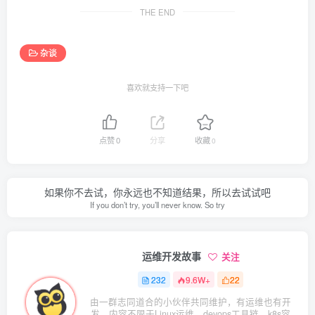
THE END
杂谈
喜欢就支持一下吧
点赞
0
分享
收藏
0
如果你不去试，你永远也不知道结果，所以去试试吧
If you don’t try, you’ll never know. So try
运维开发故事
关注
232
9.6W+
22
由一群志同道合的小伙伴共同维护，有运维也有开
发，内容不限于Linux运维，devops工具链，k8s容