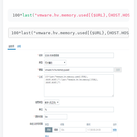
100*
last
(
"vmware.hv.memory.used[{$URL},{HOST.HOST}
100*last("vmware.hv.memory.used[{$URL},{HOST.HOST}]