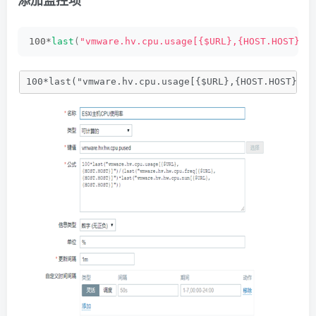
100*
last
(
"vmware.hv.cpu.usage[{$URL},{HOST.HOST}]"
100*last("vmware.hv.cpu.usage[{$URL},{HOST.HOST}]")