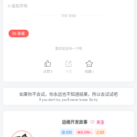
©
版权声明
THE END
杂谈
喜欢就支持一下吧
点赞
0
分享
收藏
0
如果你不去试，你永远也不知道结果，所以去试试吧
If you don’t try, you’ll never know. So try
运维开发故事
关注
232
9.5W+
22