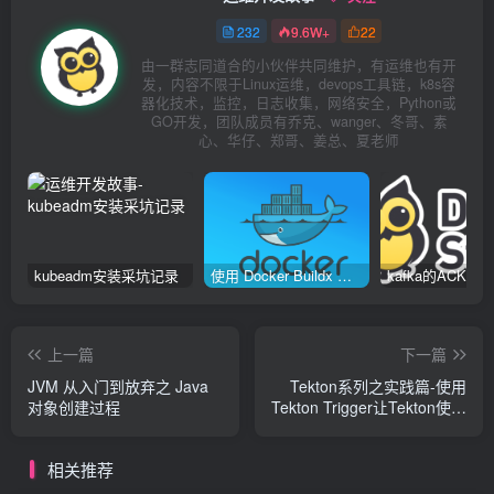
232
9.6W+
22
由一群志同道合的小伙伴共同维护，有运维也有开
发，内容不限于Linux运维，devops工具链，k8s容
器化技术，监控，日志收集，网络安全，Python或
GO开发，团队成员有乔克、wanger、冬哥、素
心、华仔、郑哥、姜总、夏老师
kubeadm安装采坑记录
使用 Docker Buildx 构建多种系统架构镜像
上一篇
下一篇
JVM 从入门到放弃之 Java
Tekton系列之实践篇-使用
对象创建过程
Tekton Trigger让Tekton使用
更简单
相关推荐