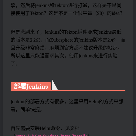
擎，然后将Jenkins和Tekton进行打通，这样是不是间
接使用了Tekton？这是不是一个很牛逼（SB）的idea？
但是悲剧来了，Jenkins的Tekton插件要求Jenkins最低
的版本是2.263，而Kubesphere的Jenkins版本是2.49，而
且升级非常麻烦，麻烦到官方都不建议升级的地步。
所以这里只能退而求其次，使用Jenkins来进行实验
了。
部署Jenkins
Jenkins的部署方式有很多，这里采用Helm的方式来部
署，简单快捷。
首先需要安装Helm命令，见文档