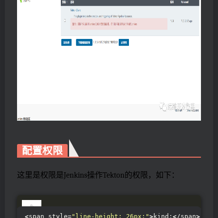
配置权限
这里是权限是Jenkins操作Tekton的权限，如下：
<
span style=
"line-height: 26px;"
>
kind:
<
/span
>
<
sp