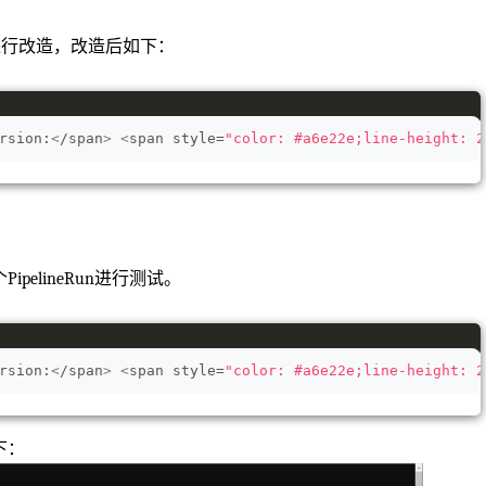
ne进行改造，改造后如下：
rsion:
<
/span
>
<
span style=
"color: #a6e22e;line-height: 2
ipelineRun进行测试。
rsion:
<
/span
>
<
span style=
"color: #a6e22e;line-height: 2
如下：