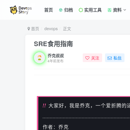
首页
归档
实用工具
资料
首页
devops
正文
SRE食用指南
乔克叔叔
关注
私信
4年前发布
!!
大家好，我是乔克，一个爱折腾的
作者：乔克