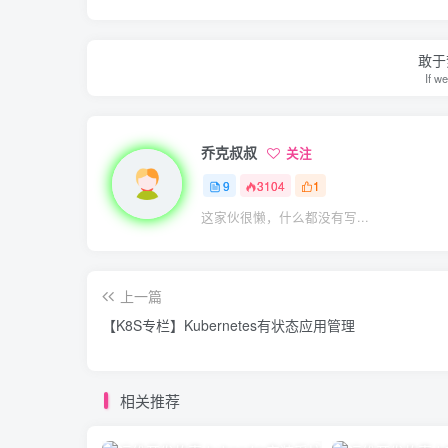
敢于
If w
乔克叔叔
关注
9
3104
1
这家伙很懒，什么都没有写...
上一篇
【K8S专栏】Kubernetes有状态应用管理
相关推荐