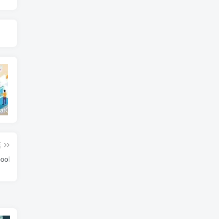
Zadig和ChatOps能不能擦出火花
【K8S专栏】Kubernetes应用配置管理
运维是必需品，安全是奢侈品
篇
ool