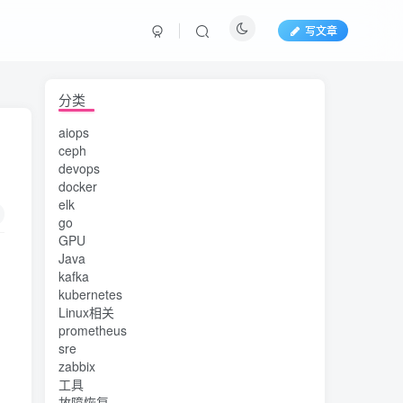
写文章
分类
aiops
ceph
devops
docker
elk
go
GPU
Java
kafka
kubernetes
Linux相关
prometheus
sre
zabbix
工具
故障恢复