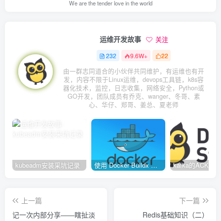
We are the tender love in the world
运维开发故事
关注
232
9.6W+
22
由一群志同道合的小伙伴共同维护，有运维也有开
发，内容不限于Linux运维，devops工具链，k8s容
器化技术，监控，日志收集，网络安全，Python或
GO开发，团队成员有乔克、wanger、冬哥、素
心、华仔、郑哥、姜总、夏老师
kubeadm安装采坑记录
使用 Docker Buildx 构建多种系统架构镜像
上一篇
下一篇
记一次内部分享——瞎扯淡
Redis基础知识（二）