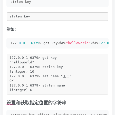
strlen key
strlen key
例如：
127.
0
.
0.1
:
6379
>
 get key
<
br
>
"helloworld"
<
br
>
127.0
.
0
127.0.0.1:6379> get key
"helloworld"
127.0.0.1:6379> strlen key
(integer) 10
127.0.0.1:6379> set name "王二"
OK
127.0.0.1:6379> strlen name
(integer) 6
设置和获取指定位置的字符串