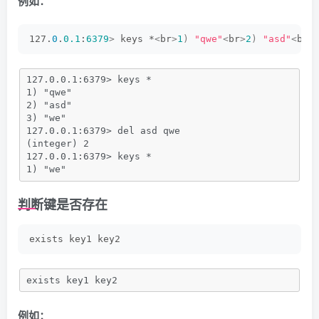
例如：
127.
0
.
0.1
:
6379
>
 keys *
<
br
>
1
)
"qwe"
<
br
>
2
)
"asd"
<
br
>
127.0.0.1:6379> keys *
1) "qwe"
2) "asd"
3) "we"
127.0.0.1:6379> del asd qwe
(integer) 2
127.0.0.1:6379> keys *
1) "we"
判断键是否存在
exists key1 key2
exists key1 key2
例如：