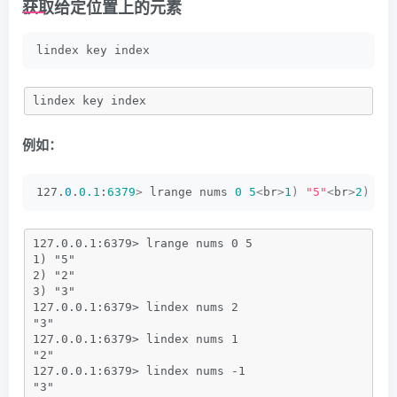
获取给定位置上的元素
lindex key index
lindex key index
例如：
127.
0
.
0.1
:
6379
>
 lrange nums 
0
5
<
br
>
1
)
"5"
<
br
>
2
)
"2
127.0.0.1:6379> lrange nums 0 5
1) "5"
2) "2"
3) "3"
127.0.0.1:6379> lindex nums 2
"3"
127.0.0.1:6379> lindex nums 1
"2"
127.0.0.1:6379> lindex nums -1
"3"