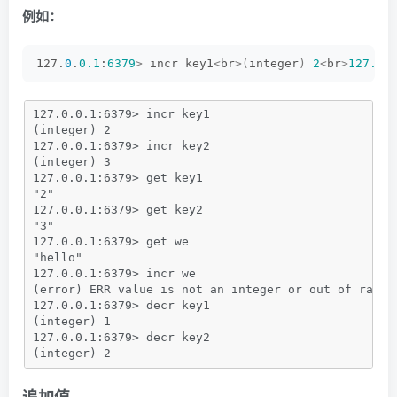
例如：
127.
0
.
0.1
:
6379
>
 incr key1
<
br
>(
integer
)
2
<
br
>
127.0
.
127.0.0.1:6379> incr key1
(integer) 2
127.0.0.1:6379> incr key2
(integer) 3
127.0.0.1:6379> get key1
"2"
127.0.0.1:6379> get key2
"3"
127.0.0.1:6379> get we
"hello"
127.0.0.1:6379> incr we
(error) ERR value is not an integer or out of range
127.0.0.1:6379> decr key1
(integer) 1
127.0.0.1:6379> decr key2
(integer) 2