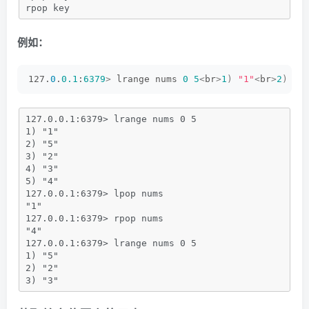
rpop key
例如：
127.
0
.
0.1
:
6379
>
 lrange nums 
0
5
<
br
>
1
)
"1"
<
br
>
2
)
"5
127.0.0.1:6379> lrange nums 0 5
1) "1"
2) "5"
3) "2"
4) "3"
5) "4"
127.0.0.1:6379> lpop nums
"1"
127.0.0.1:6379> rpop nums
"4"
127.0.0.1:6379> lrange nums 0 5
1) "5"
2) "2"
3) "3"