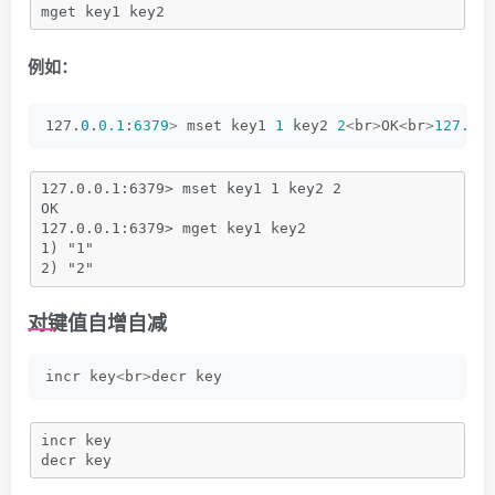
mget key1 key2
例如：
127.
0
.
0.1
:
6379
>
 mset key1 
1
 key2 
2
<
br
>
OK
<
br
>
127.0
.
127.0.0.1:6379> mset key1 1 key2 2
OK
127.0.0.1:6379> mget key1 key2
1) "1"
2) "2"
对键值自增自减
incr key
<
br
>
decr key
incr key
decr key