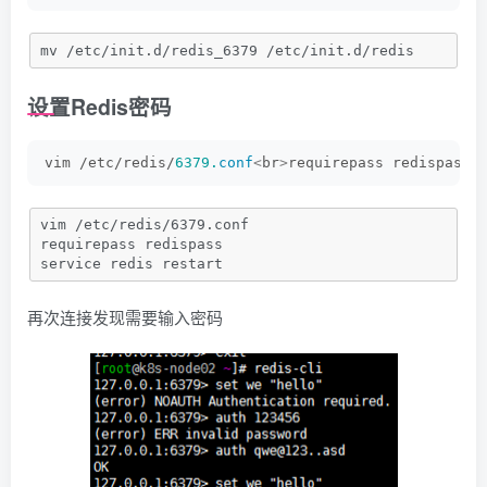
mv /etc/init.d/redis_6379 /etc/init.d/redis
设置Redis密码
vim /etc/redis/
6379.
conf
<
br
>
requirepass redispass
<
vim /etc/redis/6379.conf
requirepass redispass
service redis restart
再次连接发现需要输入密码