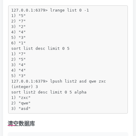
127.0.0.1:6379> lrange list 0 -1
1) "5"
2) "7"
3) "2"
4) "4"
5) "3"
6) "1"
sort list desc limit 0 5 
1) "7"
2) "5"
3) "4"
4) "4"
5) "3"
127.0.0.1:6379> lpush list2 asd qwe zxc
(integer) 3
sort list2 desc limit 0 5 alpha
1) "zxc"
2) "qwe"
3) "asd"
清空数据库