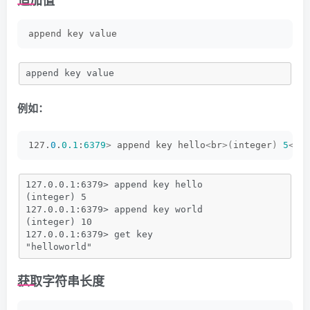
追加值
append key value
append key value
例如：
127.
0
.
0.1
:
6379
>
 append key hello
<
br
>(
integer
)
5
<
br
127.0.0.1:6379> append key hello
(integer) 5
127.0.0.1:6379> append key world
(integer) 10
127.0.0.1:6379> get key
"helloworld"
获取字符串长度