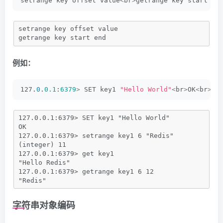
setrange key offset value
<
br
>
getrange key start en
setrange key offset value
getrange key start end
例如：
127.
0
.
0.1
:
6379
>
 SET key1 
"Hello World"
<
br
>
OK
<
br
>
12
127.0.0.1:6379> SET key1 "Hello World"
OK
127.0.0.1:6379> setrange key1 6 "Redis"
(integer) 11
127.0.0.1:6379> get key1
"Hello Redis"
127.0.0.1:6379> getrange key1 6 12
"Redis"
字符串对象编码