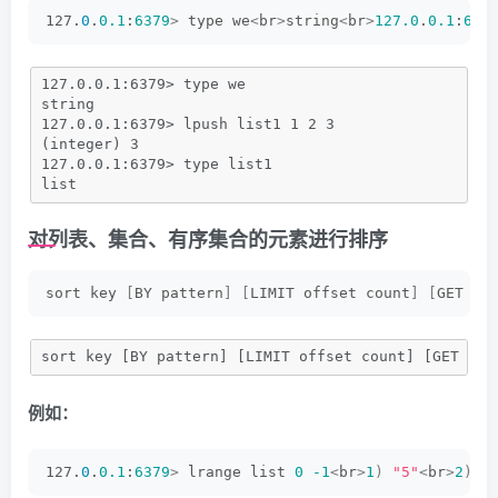
127.
0
.
0.1
:
6379
>
 type we
<
br
>
string
<
br
>
127.0
.
0.1
:
637
127.0.0.1:6379> type we
string
127.0.0.1:6379> lpush list1 1 2 3
(integer) 3
127.0.0.1:6379> type list1
list
对列表、集合、有序集合的元素进行排序
sort key 
[
BY pattern
]
[
LIMIT offset count
]
[
GET pa
sort key [BY pattern] [LIMIT offset count] [GET pat
例如：
127.
0
.
0.1
:
6379
>
 lrange list 
0
-1
<
br
>
1
)
"5"
<
br
>
2
)
"