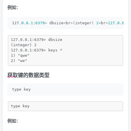
例如：
127.
0
.
0.1
:
6379
>
 dbsize
<
br
>(
integer
)
2
<
br
>
127.0
.
0.1
127.0.0.1:6379> dbsize
(integer) 2
127.0.0.1:6379> keys *
1) "qwe"
2) "we"
获取键的数据类型
type key
type key
例如：