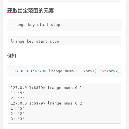
获取给定范围的元素
lrange key start stop
lrange key start stop
例如：
127.
0
.
0.1
:
6379
>
 lrange nums 
0
1
<
br
>
1
)
"5"
<
br
>
2
)
"2
127.0.0.1:6379> lrange nums 0 1
1) "5"
2) "2"
127.0.0.1:6379> lrange nums 0 2
1) "5"
2) "2"
3) "3"