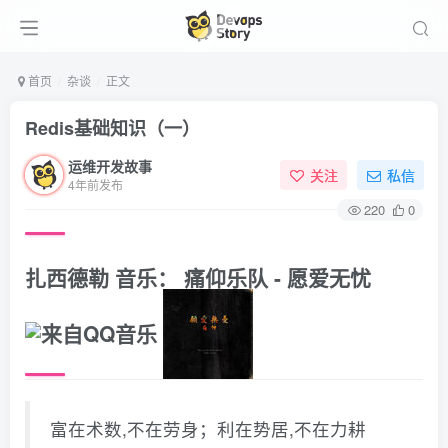
首页
杂谈
正文
Redis基础知识（一）
运维开发故事
关注
私信
4年前发布
220
0
扎西德勒
音乐：
痛仰乐队 - 愿爱无忧
富在术数,不在劳身；利在势居,不在力耕