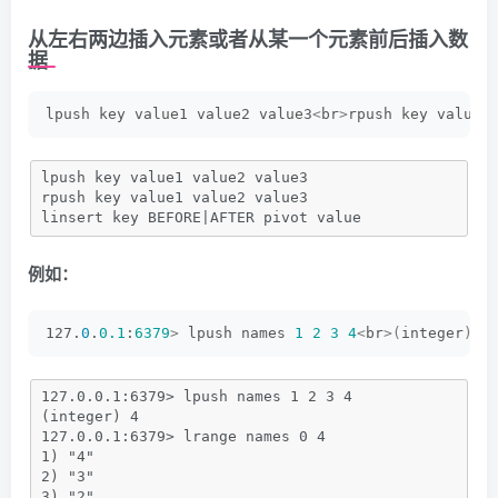
从左右两边插入元素或者从某一个元素前后插入数
据
lpush key value1 value2 value3
<
br
>
rpush key value1
lpush key value1 value2 value3
rpush key value1 value2 value3
linsert key BEFORE|AFTER pivot value
例如：
127.
0
.
0.1
:
6379
>
 lpush names 
1
2
3
4
<
br
>(
integer
)
4
127.0.0.1:6379> lpush names 1 2 3 4
(integer) 4
127.0.0.1:6379> lrange names 0 4
1) "4"
2) "3"
3) "2"