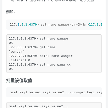
例如：
127.
0
.
0.1
:
6379
>
 set name wanger
<
br
>
OK
<
br
>
127.0
.
0.1
127.0.0.1:6379> set name wanger
OK
127.0.0.1:6379> get name
"wanger"
127.0.0.1:6379> setnx name wanger 
(integer) 0
127.0.0.1:6379> set name wang xx
OK
批量设值取值
mset key1 value1 key2 value2 ..
<
br
>
mget key1 key2
mset key1 value1 key2 value2 ..