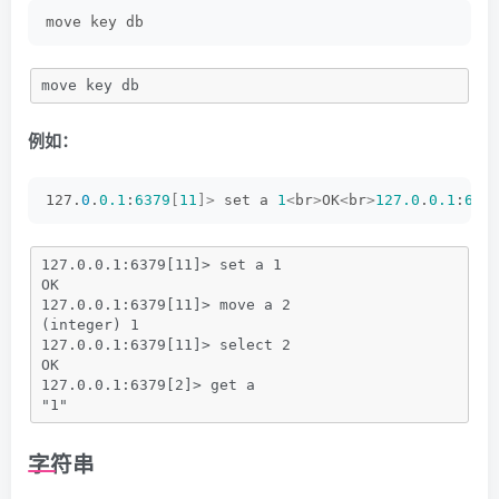
move key db
move key db
例如：
127.
0
.
0.1
:
6379
[
11
]>
 set a 
1
<
br
>
OK
<
br
>
127.0
.
0.1
:
637
127.0.0.1:6379[11]> set a 1
OK
127.0.0.1:6379[11]> move a 2
(integer) 1
127.0.0.1:6379[11]> select 2
OK
127.0.0.1:6379[2]> get a
"1"
字符串