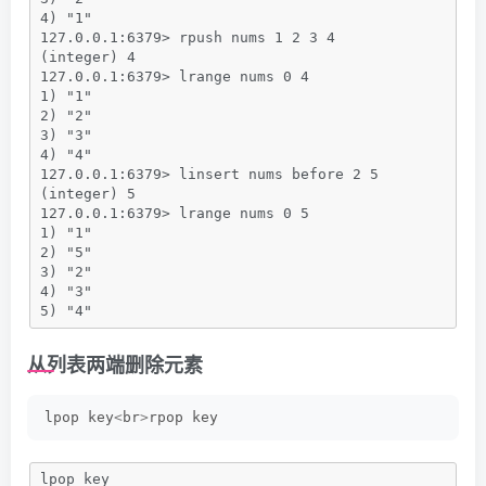
4) "1"
127.0.0.1:6379> rpush nums 1 2 3 4
(integer) 4
127.0.0.1:6379> lrange nums 0 4
1) "1"
2) "2"
3) "3"
4) "4"
127.0.0.1:6379> linsert nums before 2 5
(integer) 5
127.0.0.1:6379> lrange nums 0 5
1) "1"
2) "5"
3) "2"
4) "3"
5) "4"
从列表两端删除元素
lpop key
<
br
>
rpop key
lpop key