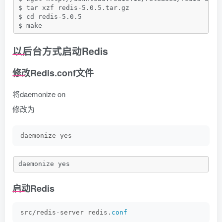
$ tar xzf redis-5.0.5.tar.gz
$ cd redis-5.0.5
$ make
以后台方式启动Redis
修改Redis.conf文件
将daemonize on
修改为
daemonize yes
daemonize yes
启动Redis
src/redis-server redis.
conf