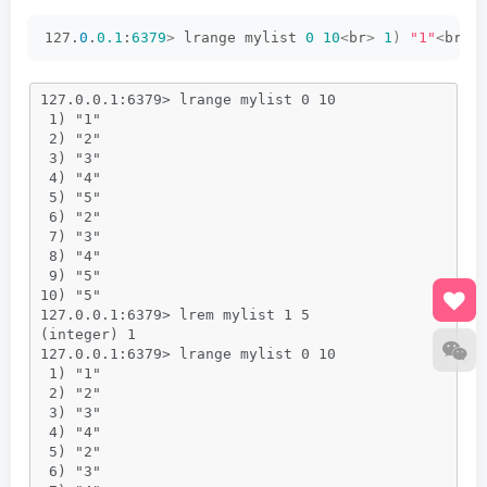
127.
0
.
0.1
:
6379
>
 lrange mylist 
0
10
<
br
>
1
)
"1"
<
br
>
127.0.0.1:6379> lrange mylist 0 10
 1) "1"
 2) "2"
 3) "3"
 4) "4"
 5) "5"
 6) "2"
 7) "3"
 8) "4"
 9) "5"
10) "5"
127.0.0.1:6379> lrem mylist 1 5
(integer) 1
127.0.0.1:6379> lrange mylist 0 10
 1) "1"
 2) "2"
 3) "3"
 4) "4"
 5) "2"
 6) "3"