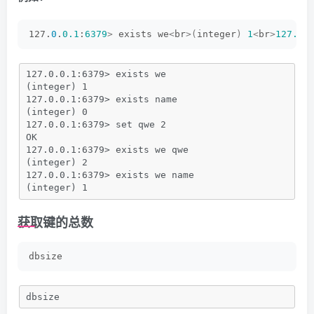
127.
0
.
0.1
:
6379
>
 exists we
<
br
>(
integer
)
1
<
br
>
127.0
.
127.0.0.1:6379> exists we
(integer) 1
127.0.0.1:6379> exists name
(integer) 0
127.0.0.1:6379> set qwe 2
OK
127.0.0.1:6379> exists we qwe
(integer) 2
127.0.0.1:6379> exists we name
(integer) 1
获取键的总数
dbsize
dbsize