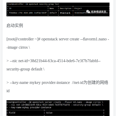
启动实例
[root@controller ~]# openstack server create --flavorm1.nano -
-image cirros \
> --nic net-id=38d21b44-63ca-4514-bde6-7e3f7b7fabfd--
security-group default \
> --key-name mykey provider-instance //net-id为创建的网络
id