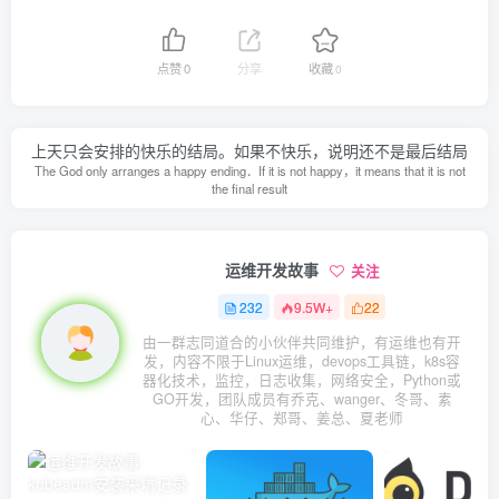
点赞
0
分享
收藏
0
上天只会安排的快乐的结局。如果不快乐，说明还不是最后结局
The God only arranges a happy ending．If it is not happy，it means that it is not
the final result
运维开发故事
关注
232
9.5W+
22
由一群志同道合的小伙伴共同维护，有运维也有开
发，内容不限于Linux运维，devops工具链，k8s容
器化技术，监控，日志收集，网络安全，Python或
GO开发，团队成员有乔克、wanger、冬哥、素
心、华仔、郑哥、姜总、夏老师