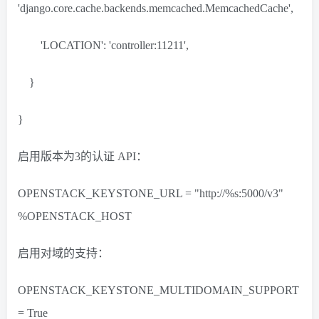
'django.core.cache.backends.memcached.MemcachedCache',
'LOCATION': 'controller:11211',
}
}
启用版本为3的认证 API：
OPENSTACK_KEYSTONE_URL = "http://%s:5000/v3"
%OPENSTACK_HOST
启用对域的支持：
OPENSTACK_KEYSTONE_MULTIDOMAIN_SUPPORT
= True