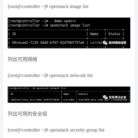
[root@controller ~]# openstack image list
列出可用网络
[root@controller ~]# openstack network list
列出可用的安全组
[root@controller ~]# openstack security group list