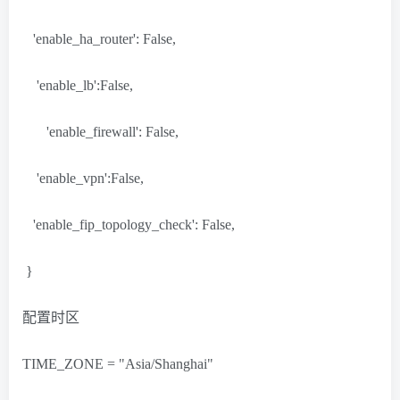
'enable_ha_router': False,
'enable_lb':False,
'enable_firewall': False,
'enable_vpn':False,
'enable_fip_topology_check': False,
}
配置时区
TIME_ZONE = "Asia/Shanghai"