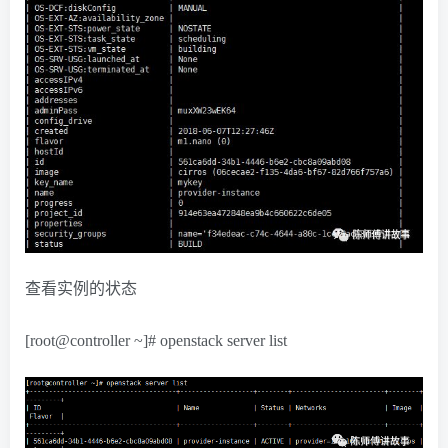
查看实例的状态
[root@controller ~]# openstack server list