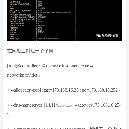
在网络上创建一个子网
[root@controller ~]# openstack subnet create --
networkprovider \
> --allocation-pool start=173.168.16.20,end=173.168.16.252 \
> --dns-nameserver 114.114.114.114 --gateway173.168.16.254
\