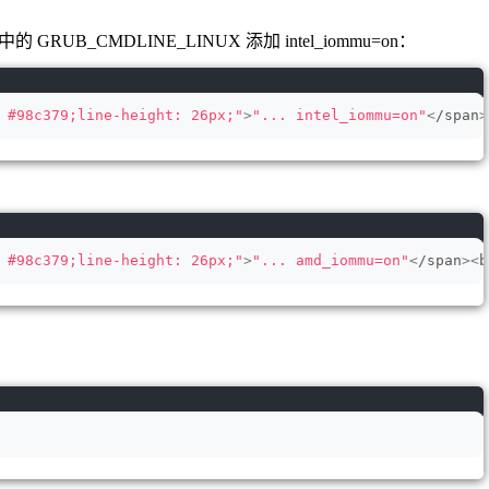
b 文件中的 GRUB_CMDLINE_LINUX 添加 intel_iommu=on：
 #98c379;line-height: 26px;"
>
"... intel_iommu=on"
<
/span
>
：
 #98c379;line-height: 26px;"
>
"... amd_iommu=on"
<
/span
><
b