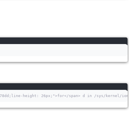
78dd;line-height: 26px;">for</span> d in /sys/kernel/iom