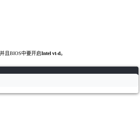
并且BIOS中要开启
Intel vt-d
。