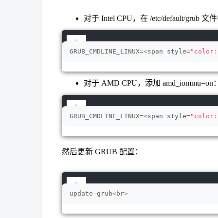
对于 Intel CPU，在 /etc/default/gru
GRUB_CMDLINE_LINUX=
<
span style=
"color:
对于 AMD CPU，添加 amd_iommu=on
GRUB_CMDLINE_LINUX=
<
span style=
"color:
然后更新 GRUB 配置：
update-grub
<
br
>