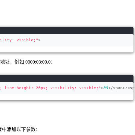
ility: visible;"
>
例如 0000:03:00.0：
; line-height: 26px; visibility: visible;"
>
03
<
/span
>
:
<
sp
 配置中添加以下参数：