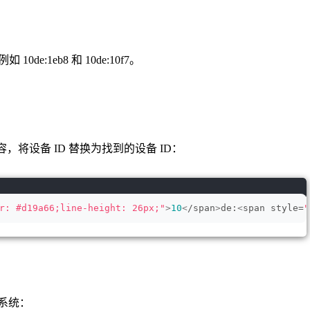
例如 10de:1eb8 和 10de:10f7。
添加以下内容，将设备 ID 替换为找到的设备 ID：
r: #d19a66;line-height: 26px;"
>
10
<
/span
>
de:
<
span style=
"
启系统：