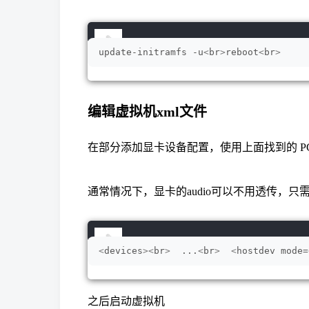
update-initramfs -u
<
br
>
reboot
<
br
>
编辑虚拟机xml文件
在
部分添加显卡设备配置，使用上面找到的 PC
通常情况下，显卡的audio可以不用透传，只需要
<
devices
><
br
>
  ...
<
br
>
<
hostdev mode=
之后启动虚拟机