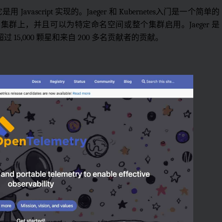
，它是用 Javascript 实现的。Jaeger 和 Kubernetes入门是一个简单的
ernetes 集群上，并且可以为特定命名空间或整个集群启用。Jaeger 是
拥有超过 15,000 颗星和来自 200 多名贡献者的贡献。