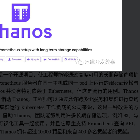
NCF 接受，它是一个开源项目，使工程师能够通过高度可用的长期存储选项扩
 Prometheus 服务器在同一主机或同一 pod 上运行的sidecar轻松与
Thanos 并没有特别依赖于 Kubernetes，但这是流行的用例。Thanos
首先，借助 Thanos，工程师可以通过允许跨多个服务和集群进行查询
个集群运行 Kubernetes 工作负载的公司来说，这是一种改进的方
助 Thanos，团队能够利用许多长期存储选项，例如 S3。与
ana 等可视化工具一起使用，并且它原生支持 Prometheus 查询 API。
上，Thanos 拥有超过 10,000 颗星和来自 400 多名贡献者的贡献。