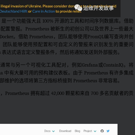
 CNCF 接受，是一个功能强大且 100% 开源的工具和时间序列数据库。借助
并配置警报。Prometheus 被新生的初创公司以及世界上一些最大
n 和 Docker。借助 Prometheus，团队能够使用PromQL编写查询并创
ager，团队能够使用预配置和可自定义的警报来识别发生的重要问
heus 表达式语言定义警报条件，然后将通知发送到外部服务。
通常与另一个可视化工具配对，例如Grafana或ContainIQ。将
fana 中有大量可用的预构建仪表板。由于 Prometheus 有许多集成
护的选项将第三方指标桥接到 Prometheus 非常容易。
 上，Prometheus 拥有超过 42,000 颗星和来自 700 多名贡献者的贡