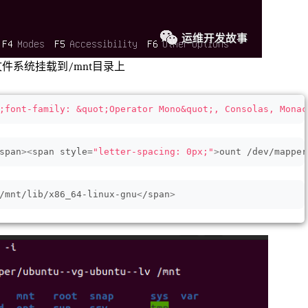
的文件系统挂载到/mnt目录上
;font-family: &quot;Operator Mono&quot;, Consolas, Monac
span
><
span style=
"letter-spacing: 0px;"
>
ount /dev/mapper
/mnt/lib/x86_64-linux-gnu
<
/span
>