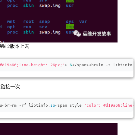
到6.2版本上去
#d19a66;line-height: 26px;"
>
.6
<
/span
><
br
>
ln -s libtinfo.
软链接一次
u
<
br
>
rm -rf libtinfo.
so
<
span style=
"color: #d19a66;line-