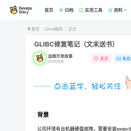
首页
归档
实用工具
资料
首页
Linux相关
正文
GLIBC修复笔记（文末送书）
运维开发故事
关注
私信
2年前发布
背景
公司环境有台机器硬盘故障，需要安装megacli工具