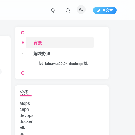
写文章
背景
解决办法
使用ubuntu 20.04 desktop 制作live CD修复
分类
aiops
ceph
devops
docker
elk
go