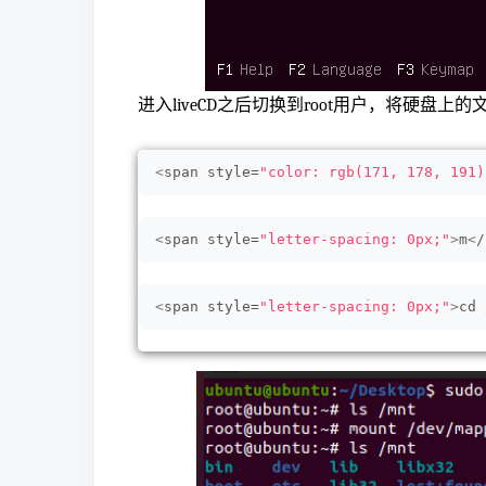
进入liveCD之后切换到root用户，将硬盘上
<
span style=
"color: rgb(171, 178, 191)
<
span style=
"letter-spacing: 0px;"
>
m
<
/
<
span style=
"letter-spacing: 0px;"
>
cd 