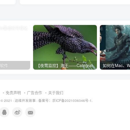
化软件
【夜莺监控】海王——Categraf
免责声明
广告合作
关于我们
 © 2021 ·
运维开发故事
·
备案号：京ICP备2021036046号-1.