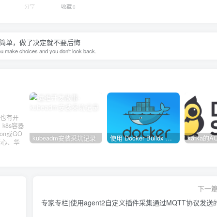
分享
收藏
0
简单，做了决定就不要后悔
You make choices and you don't look back.
也有开
，k8s容器
on或GO
kubeadm安装采坑记录
使用 Docker Buildx 构建多种系统架构镜像
素心、华
下一
专家专栏|使用agent2自定义插件采集通过MQTT协议发送