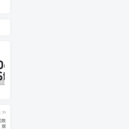
kafka的ACK参数的详解和配置建议
k8s集成的可视化软件
多种边缘集群管理方案对比选型
篇
的数
据