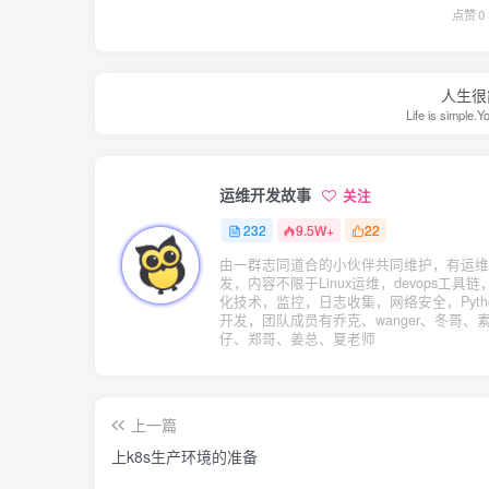
点赞
0
人生很
Life is simple.
运维开发故事
关注
232
9.5W+
22
由一群志同道合的小伙伴共同维护，有运维
发，内容不限于Linux运维，devops工具链
化技术，监控，日志收集，网络安全，Pyth
开发，团队成员有乔克、wanger、冬哥、
仔、郑哥、姜总、夏老师
上一篇
上k8s生产环境的准备