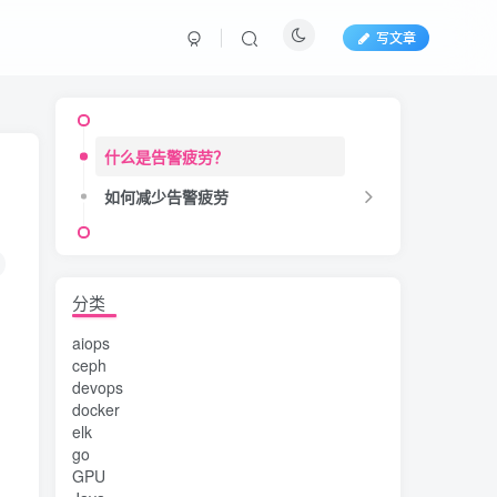
写文章
什么是告警疲劳？
如何减少告警疲劳
分类
aiops
ceph
devops
docker
elk
go
GPU