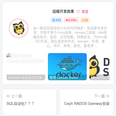
运维开发故事
关注
232
9.5W+
22
由一群志同道合的小伙伴共同维护，有运维也有开
发，内容不限于Linux运维，devops工具链，k8s容
器化技术，监控，日志收集，网络安全，Python或
GO开发，团队成员有乔克、wanger、冬哥、素
心、华仔、郑哥、姜总、夏老师
kubeadm安装采坑记录
使用 Docker Buildx 构建多种系统架构镜像
上一篇
下一篇
SQL自动化？？？
Ceph RADOS Gateway安装