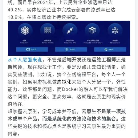
线。而且早在2021年，上云民营企业渗透率已达
49.2%，实体经济企业中完成云部署的渗透率已达
18.9%，在降本增效上持续探索。
从个人层面来说
，不管是
后端开发
还是
运维工程师
还是
架构师
，现在想找个工作，要是没点儿云知识储备，确
实受些限制。比如说，搞个在线编程平台，每个人一个
实例，如果用虚拟机做
虚拟化
来每个人分配一个，弹性
能力、效率都是问题，而Docker的融入可以帮我们解决
这个问题，更安全、更高效率，这就是云原生的现实价
值所在。
想掌握云原生，学习成本并不低。
云原生不是某一项技
术或单个产品，而是系统化的方法论和技术的集合。
这
些关键的技术和核心点也是系统学习云原生最为重要的
内容。