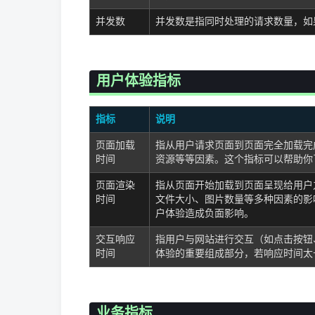
并发数
并发数是指同时处理的请求数量，如
用户体验指标
指标
说明
页面加载
指从用户请求页面到页面完全加载完
时间
资源等等因素。这个指标可以帮助你
页面渲染
指从页面开始加载到页面呈现给用户之间的
时间
文件大小、图片数量等多种因素的影
户体验造成负面影响。
交互响应
指用户与网站进行交互（如点击按钮
时间
体验的重要组成部分，若响应时间太
业务指标