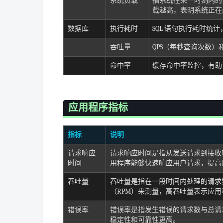
系统负载
指系统在某一时刻内的负
载越高，表明系统正在
数据库
执行耗时
SQL 语句执行耗时统
吞吐量
QPS（每秒查询次数）
命中率
缓存命中率监控，有助于
应用程序指标
指标
说明
请求响应
请求响应时间是指从发送请求到接收
时间
用程序能够快速响应用户请求，提高
吞吐量
吞吐量是指在一段时间内处理的请求
（RPM）来测量，高吞吐量表示应
错误率
错误率是指发生错误的请求数与总请
稳定性和可靠性更高。