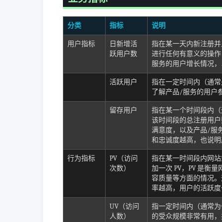
分类
指标
说明
用户指标
日新增活
指在某一天内新注册并
跃用户数
进行任何有意义的操作
服务的用户增长情况，
活跃用户
指在一定时间内（通常
了解产品/服务的用户
留存用户
指在某一个时间段内（
该时间段的总注册用户
满意度，以及产品/服
和忠诚度越高，也说明
行为指标
PV（访问
指在某一时间段内网站
次数）
加一次 PV，PV 是
容质量等方面的情况。
率越高，用户的活跃度
UV（访问
指一定时间内（通常为
人数）
的受众规模非常有用，