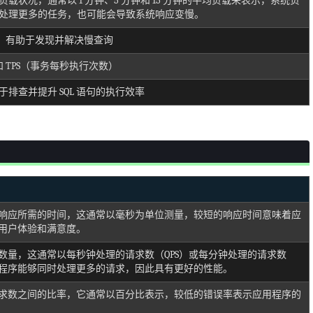
载状况，通常以 1 分钟、5 分钟和 15 分钟的平均负载来表示，系统负
处理更多的任务，也可能会导致系统响应变慢。
计，有助于发现并解决慢查询
和 TPS（事务每秒执行次数）
排查并提升 SQL 语句的执行效率
响应所需的时间，这通常以毫秒为单位测量，较短的响应时间意味着应
用户体验和满意度。
数量，这通常以每秒钟处理的请求数（QPS）或每分钟处理的请求数
用程序能够同时处理更多的请求，因此具有更好的性能。
求数之间的比率，它通常以百分比表示，较低的错误率表示应用程序的