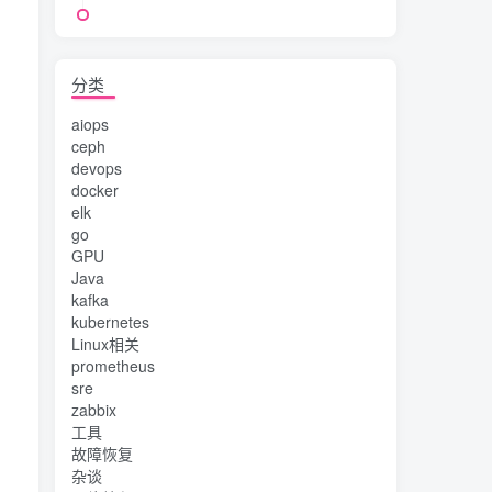
分类
aiops
ceph
devops
docker
elk
go
GPU
Java
kafka
kubernetes
Linux相关
prometheus
sre
zabbix
工具
故障恢复
杂谈