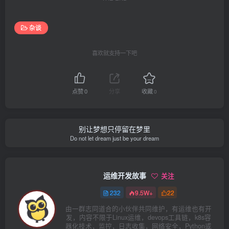
杂谈
喜欢就支持一下吧
点赞
0
分享
收藏
0
别让梦想只停留在梦里
Do not let dream just be your dream
运维开发故事
关注
232
9.5W+
22
由一群志同道合的小伙伴共同维护，有运维也有开
发，内容不限于Linux运维，devops工具链，k8s容
器化技术，监控，日志收集，网络安全，Python或