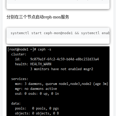
分别在三个节点启动ceph-mon服务
systemctl start ceph-mon@node1 
&&
 systemctl enable