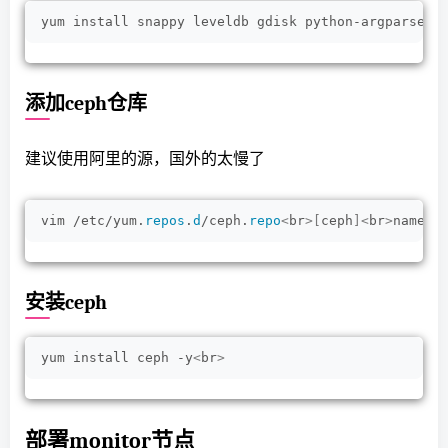
yum install snappy leveldb gdisk python-argparse g
添加ceph仓库
建议使用阿里的源，国外的太慢了
vim /etc/yum.
repos
.
d
/ceph.
repo
<
br
>[
ceph
]<
br
>
name=c
安装ceph
yum install ceph -y
<
br
>
部署monitor节点