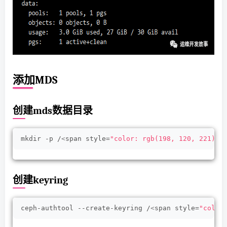
添加MDS
创建mds数据目录
mkdir -p /
<
span style=
"color: rgb(198, 120, 221);l
创建keyring
ceph-authtool --create-keyring /
<
span style=
"color