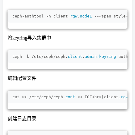
ceph-authtool -n client.
rgw
.
node1
 --
<
span style=
"c
将keyring导入集群中
ceph -k /etc/ceph/ceph.
client
.
admin
.
keyring
 auth a
编辑配置文件
cat 
>>
 /etc/ceph/ceph.
conf
<<
 EOF
<
br
>[
client.
rgw
.
n
创建日志目录