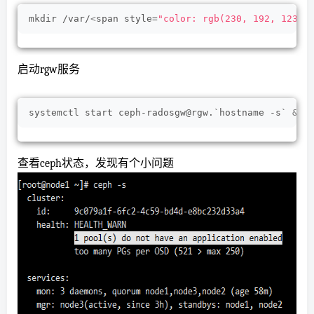
mkdir /var/
<
span style=
"color: rgb(230, 192, 123);
启动rgw服务
systemctl start ceph-radosgw@rgw.`hostname -s` 
&&
 
查看ceph状态，发现有个小问题