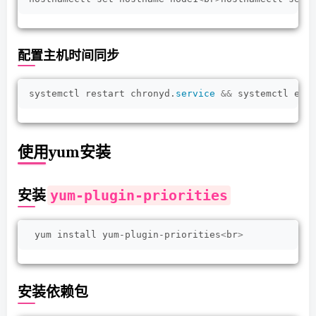
配置主机时间同步
systemctl restart chronyd.
service
&&
 systemctl ena
使用yum安装
yum-plugin-priorities
安装
 yum install yum-plugin-priorities
<
br
>
安装依赖包