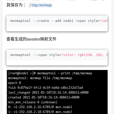
其保存为 ：
/tmp/monmap
monmaptool --create --add node1 
<
span style=
"color
查看生成的monitor映射文件
monmaptool --
<
span style=
"color: rgb(230, 192, 123