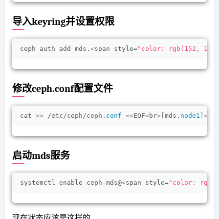
导入keyring并设置权限
ceph auth add mds.
<
span style=
"color: rgb(152, 195
修改ceph.conf配置文件
cat 
>>
 /etc/ceph/ceph.
conf
<<
EOF
<
br
>[
mds.
node1
]<
br
启动mds服务
systemctl enable ceph-mds@
<
span style=
"color: rgb(
现在状态应该是这样的