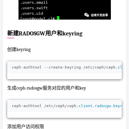
新建RADOSGW用户和keyring
创建keyring
ceph-authtool --create-keyring /etc/ceph/ceph.
clie
生成ceph-radosgw服务对应的用户和key
ceph-authtool /etc/ceph/ceph.
client
.
radosgw
.
keyrin
添加用户访问权限