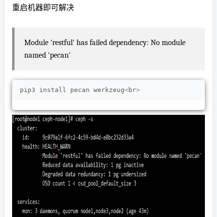
重启机器即可解决
Module 'restful' has failed dependency: No module
named 'pecan'
pip3 install pecan werkzeug
<
br
>