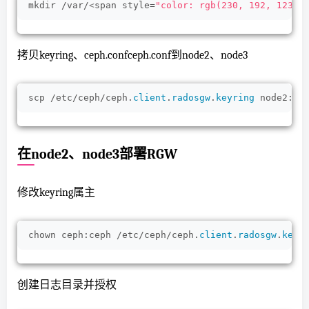
mkdir /var/
<
span style=
"color: rgb(230, 192, 123);
拷贝keyring、ceph.confceph.conf到node2、node3
scp /etc/ceph/ceph.
client
.
radosgw
.
keyring
 node2:/e
在node2、node3部署RGW
修改keyring属主
chown ceph:ceph /etc/ceph/ceph.
client
.
radosgw
.
keyr
创建日志目录并授权