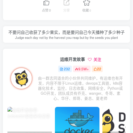
点赞
0
分享
收藏
0
不要问自己收获了多少果实，而是要问自己今天播种了多少种子
Judge each day not by the harvest you reap but by the seeds you plant
运维开发故事
关注
232
9.5W+
22
由一群志同道合的小伙伴共同维护，有运维也有开
发，内容不限于Linux运维，devops工具链，k8s容
器化技术，监控，日志收集，网络安全，Python或
GO开发，团队成员有乔克、wanger、冬哥、素
心、华仔、郑哥、姜总、夏老师